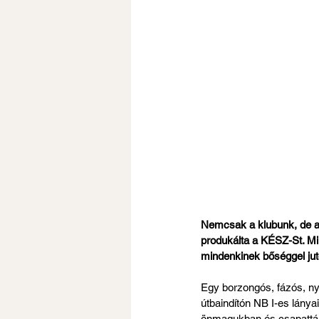
Nemcsak a klubunk, de a
produkálta a KÉSZ-St. M
mindenkinek bőséggel jut
Egy borzongós, fázós, ny
útbaindítón NB I-es lány
önmagukban és csapattárs