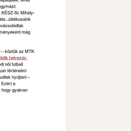
egymást: 
a KÉSZ-St. Mihály-
és. Játékosaink 
ovácsolódtak 
edményeként még 
l – köztük az MTK 
tödik helyezés 
 női futball 
yan történelmi 
udtak nyújtani – 
 Ezért a 
s, hogy gyakran 