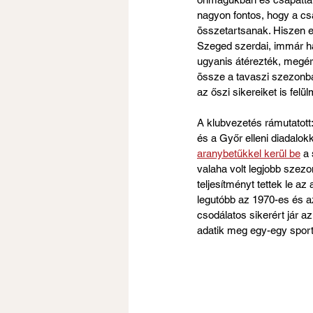
nagyon fontos, hogy a csa
összetartsanak. Hiszen eg
Szeged szerdai, immár h
ugyanis átérezték, megér
össze a tavaszi szezonb
az őszi sikereiket is felül
A klubvezetés rámutatott
és a Győr elleni diadalokk
aranybetűkkel kerül be
 a
valaha volt legjobb szezon
teljesítményt tettek le az
legutóbb az 1970-es és az
csodálatos sikerért jár az
adatik meg egy-egy sport