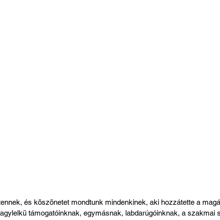
stennek, és köszönetet mondtunk mindenkinek, aki hozzátette a magá
: nagylelkű támogatóinknak, egymásnak, labdarúgóinknak, a szakmai 