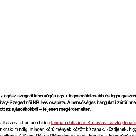
z egész szegedi labdarúgás egyik legcsodálatosabb és legnagyszerű
ihály-Szeged női NB I-es csapata. A bensőséges hangulatú záróünn
ott az ajándékokból – teljesen megérdemelten.
álkás és rettentően hideg 
februári délutánon Kretovics László plébán
ainknak: mindig, minden körülmények között bízzanak, küzdjenek, hi
aikban. A Szent Rókus Plébánián az atya kiemelte: a labdarúgás csa