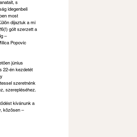
natait, s 
ág idegenbeli 
ében most 
ülön díjaztuk a mi 
(!) gólt szerzett a 
g – 
lica Popovic 
tően június 
s 22-én kezdetét 
y 
ttessel szeretnénk 
ez, szerepléséhez.
tődést kívánunk a 
y, közösen – 