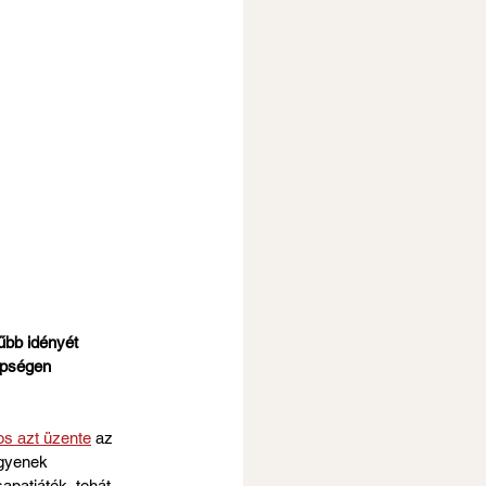
bb idényét 
epségen 
os azt üzente
 az 
ggyenek 
patjáték, tehát 