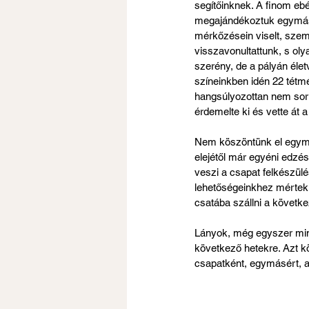
segítőinknek. A finom ebéd
megajándékoztuk egymást.
mérkőzésein viselt, szem
visszavonultattunk, s oly
szerény, de a pályán élet
színeinkben idén 22 tétmé
hangsúlyozottan nem sor
érdemelte ki és vette át 
Nem köszöntünk el egymás
elejétől már egyéni edzé
veszi a csapat felkészülé
lehetőségeinkhez mértek e
csatába szállni a követk
Lányok, még egyszer minde
következő hetekre. Azt kö
csapatként, egymásért, a