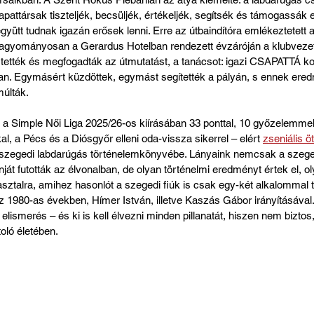
pattársak tiszteljék, becsüljék, értékeljék, segítsék és támogassák 
yütt tudnak igazán erősek lenni. Erre az útbaindítóra emlékeztetett 
agyományosan a Gerardus Hotelban rendezett évzáróján a klubvezet
tették és megfogadták az útmutatást, a tanácsot: igazi CSAPATTÁ k
an. Egymásért küzdöttek, egymást segítették a pályán, s ennek er
múlták.
: a Simple Női Liga 2025/26-os kiírásában 33 ponttal, 10 győzelemme
al, a Pécs és a Diósgyőr elleni oda-vissza sikerrel – elért 
zseniális ö
 szegedi labdarúgás történelemkönyvébe. Lányaink nemcsak a szegedi
ját futották az élvonalban, de olyan történelmi eredményt értek el, ol
 asztalra, amihez hasonlót a szegedi fiúk is csak egy-két alkalommal t
 1980-as években, Hímer István, illetve Kaszás Gábor irányításával.
 elismerés – és ki is kell élvezni minden pillanatát, hiszen nem bizto
oló életében.