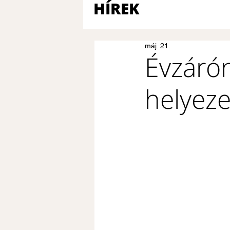
HÍREK
máj. 21.
Évzárón
helyeze