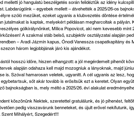
 melletti jó hangulatú beszélgetés során felidéztük az idény kulcspilla
 Labdarúgóink – egyebek mellett – átvehették a 2025/26-os bajnoks
élyre szóló mezüket, ezeket ugyanis a klubvezetés döntése értelm
an jutalmakat is kaptak, melyekért példásan megharcoltak a pályán. K
veszélyes gólkirálynőnket, Milica Popovicot, aki nem kevesebb mint 26
rkőzésen! A szakmai stáb belső, szubjektív osztályzatai alapján pedi
rendben – Aradi Jázmin kapus, Ónodi Vanessza csapatkapitány és Mi
a szezon három legjobbjának járó kis ajándékot.
tól hosszú időre, hiszen elhangzott: a jól megérdemelt pihenőt köve
stervek alapján odahaza kell majd mozogniuk a lányoknak, majd júniu
se is. Szóval hamarosan veletek, ugyanitt. A cél ugyanis az lesz, hog
gybetartsuk, sőt akár tovább is erősítsük ezt a keretet. Olyan együ
ező bajnokságban is, mely méltó a 2025/26. évi alakulat eredményeih
nt köszönünk Nektek, szeretettel gratulálunk, és jó pihenést, feltöl
vetően pedig visszavárunk benneteket, és újult erővel nekifutunk, íg
 Szent Mihályért, Szegedért!!!