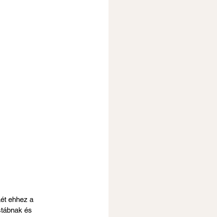
ét ehhez a 
stábnak és 