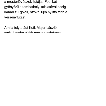
a mesterlövészek listáját, Popi két 
gyönyörű szombathelyi találatával pedig 
immár 21 gólos, szóval újra nyílttá tette a 
versenyfutást.
Ami a folytatást illeti, Major László 
tanítványaira újabb nagyon nehéznek 
ígérkező, fontos, ám nyerhető találkozó 
vár. Május 2-án (szombaton) 17:30-kor a 
Budaörsöt látjuk vendégül a Szent Gellért 
Fórumban. Biztosak lehetünk benne, hogy 
a Fradi elleni iksszel feltüzelt budaörsiek 
nyerni akarnak majd, ám a mieinknek is 
pontosan ez lesz a céljuk! Ebből csak egy 
jó csata kerekedhet ki.