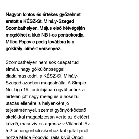
Nagyon fontos és értékes győzelmet 
aratott a KÉSZ-St. Mihály-Szeged 
Szombathelyen. Május első hétvégéjén 
megdőlhet a klub NB I-es pontrekordja, 
Milica Popovic pedig továbbra is a 
gólkirályi címért versenyez.
Szombathelyen nem sok csapat tud 
simán, nagy gólkülönbséggel 
diadalmaskodni, a KÉSZ-St. Mihály-
Szeged azonban megcsinálta. A Simple 
Női Liga 19. fordulójában együttesünk a 
hirtelen jött nagy meleg és a hosszú 
utazás ellenére is helyenként jó 
teljesítménnyel, szemet gyönyörködtető 
akciókkal magabiztosan verte az életéért 
küzdő, masszív és agresszív Viktoriát. Az 
5-2-es idegenbeli sikerhez két góllal járult 
hozzá Milica Popovic, rajta kívül Ónodi 