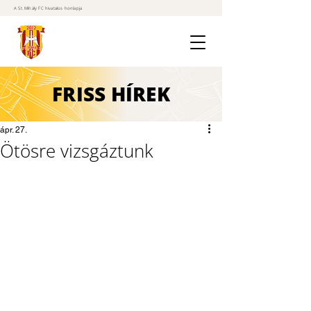
A St. Mihály FC hivatalos honlapja
FRISS
HÍREK
ápr. 27.
Ötösre vizsgáztunk