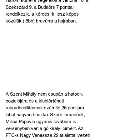
Három körrel a vége előtt a Viktoria 10, a 
Szekszárd 9, a Budaörs 7 ponttal 
rendelkezik, a kérdés, ki lesz képes 
közülük (több) bravúrra a hajrában.
A Szent Mihály nem csupán a hatodik 
pozíciójára és a klubtörténeti 
rekordbeállításnak számító 26 pontjára 
lehet nagyon büszke. Szerb támadónk, 
Milica Popovic ugyanis továbbra is 
versenyben van a gólkirályi címért. Az 
FTC-s Nagy Vanessza 22 találattal vezeti 