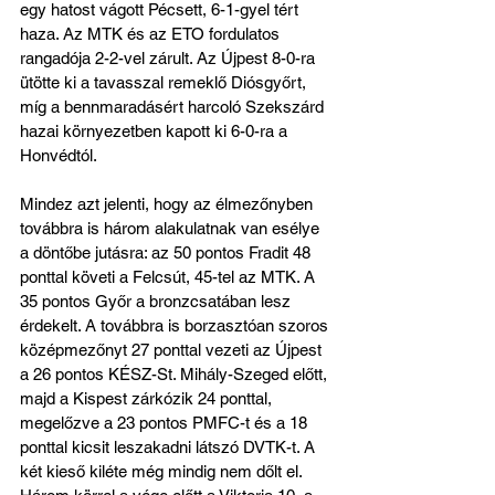
egy hatost vágott Pécsett, 6-1-gyel tért 
haza. Az MTK és az ETO fordulatos 
rangadója 2-2-vel zárult. Az Újpest 8-0-ra 
ütötte ki a tavasszal remeklő Diósgyőrt, 
míg a bennmaradásért harcoló Szekszárd 
hazai környezetben kapott ki 6-0-ra a 
Honvédtól. 
Mindez azt jelenti, hogy az élmezőnyben 
továbbra is három alakulatnak van esélye 
a döntőbe jutásra: az 50 pontos Fradit 48 
ponttal követi a Felcsút, 45-tel az MTK. A 
35 pontos Győr a bronzcsatában lesz 
érdekelt. A továbbra is borzasztóan szoros 
középmezőnyt 27 ponttal vezeti az Újpest 
a 26 pontos KÉSZ-St. Mihály-Szeged előtt, 
majd a Kispest zárkózik 24 ponttal, 
megelőzve a 23 pontos PMFC-t és a 18 
ponttal kicsit leszakadni látszó DVTK-t. A 
két kieső kiléte még mindig nem dőlt el. 