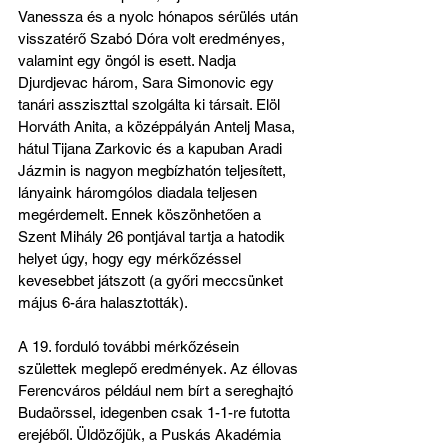
Vanessza és a nyolc hónapos sérülés után 
visszatérő Szabó Dóra volt eredményes, 
valamint egy öngól is esett. Nadja 
Djurdjevac három, Sara Simonovic egy 
tanári assziszttal szolgálta ki társait. Elöl 
Horváth Anita, a középpályán Antelj Masa, 
hátul Tijana Zarkovic és a kapuban Aradi 
Jázmin is nagyon megbízhatón teljesített, 
lányaink háromgólos diadala teljesen 
megérdemelt. Ennek köszönhetően a 
Szent Mihály 26 pontjával tartja a hatodik 
helyet úgy, hogy egy mérkőzéssel 
kevesebbet játszott (a győri meccsünket 
május 6-ára halasztották).
A 19. forduló további mérkőzésein 
születtek meglepő eredmények. Az éllovas 
Ferencváros például nem bírt a sereghajtó 
Budaörssel, idegenben csak 1-1-re futotta 
erejéből. Üldözőjük, a Puskás Akadémia 