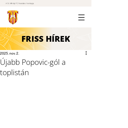
A St. Mihály FC hivatalos honlapja
FRISS
HÍREK
2025. nov. 2.
Újabb Popovic-gól a
toplistán