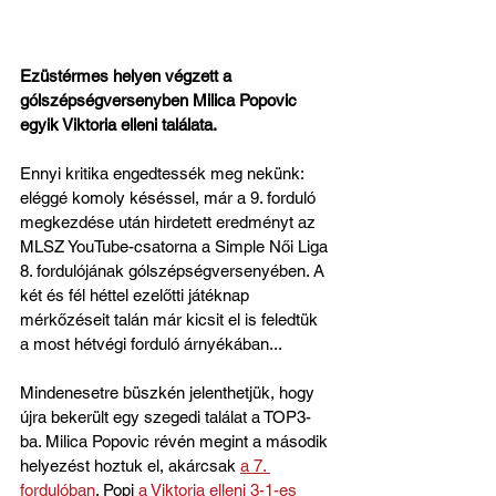
Ezüstérmes helyen végzett a 
gólszépségversenyben Milica Popovic 
egyik Viktoria elleni találata.
Ennyi kritika engedtessék meg nekünk: 
eléggé komoly késéssel, már a 9. forduló 
megkezdése után hirdetett eredményt az 
MLSZ YouTube-csatorna a Simple Női Liga 
8. fordulójának gólszépségversenyében. A 
két és fél héttel ezelőtti játéknap 
mérkőzéseit talán már kicsit el is feledtük 
a most hétvégi forduló árnyékában... 
Mindenesetre büszkén jelenthetjük, hogy 
újra bekerült egy szegedi találat a TOP3-
ba. Milica Popovic révén megint a második 
helyezést hoztuk el, akárcsak 
a 7. 
fordulóban
. Popi 
a Viktoria elleni 3-1-es 