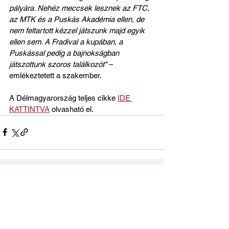
pályára. Nehéz meccsek lesznek az FTC, 
az MTK és a Puskás Akadémia ellen, de 
nem feltartott kézzel játszunk majd egyik 
ellen sem. A Fradival a kupában, a 
Puskással pedig a bajnokságban 
játszottunk szoros találkozót"
 – 
emlékeztetett a szakember.
A Délmagyarország teljes cikke 
IDE 
KATTINTVA
 olvasható el.
Az összes megtekintése
Friss bejegyzések