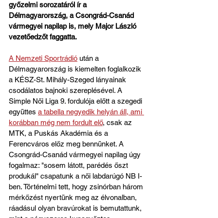
győzelmi sorozatáról ír a 
Délmagyarország, a Csongrád-Csanád 
vármegyei napilap is, mely Major László 
vezetőedzőt faggatta.
A Nemzeti Sportrádió
 után a 
Délmagyarország is kiemelten foglalkozik 
a KÉSZ-St. Mihály-Szeged lányainak 
csodálatos bajnoki szereplésével. A 
Simple Női Liga 9. fordulója előtt a szegedi 
együttes 
a tabella negyedik helyán áll, ami 
korábban még nem fordult elő
, csak az 
MTK, a Puskás Akadémia és a 
Ferencváros előz meg bennünket. A 
Csongrád-Csanád vármegyei napilag úgy 
fogalmaz: "sosem látott, parédés őszt 
produkál" csapatunk a női labdarúgó NB I-
ben. Történelmi tett, hogy zsinórban három 
mérkőzést nyertünk meg az élvonalban, 
ráadásul olyan bravúrokat is bemutattunk, 