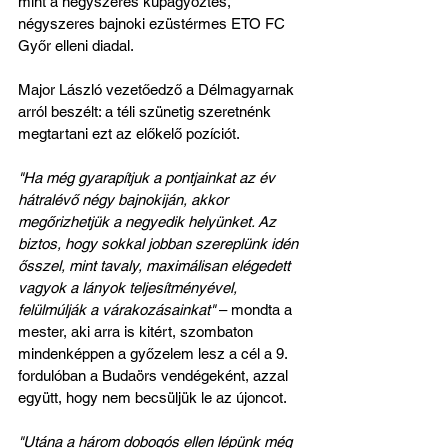
mint a négyszeres kupagyőztes, 
négyszeres bajnoki ezüstérmes ETO FC 
Győr elleni diadal.
Major László vezetőedző a Délmagyarnak 
arról beszélt: a téli szünetig szeretnénk 
megtartani ezt az előkelő pozíciót.
"Ha még gyarapítjuk a pontjainkat az év 
hátralévő négy bajnokiján, akkor 
megőrizhetjük a negyedik helyünket. Az 
biztos, hogy sokkal jobban szereplünk idén 
ősszel, mint tavaly, maximálisan elégedett 
vagyok a lányok teljesítményével, 
felülmúlják a várakozásainkat" 
– mondta a 
mester, aki arra is kitért, szombaton 
mindenképpen a győzelem lesz a cél a 9. 
fordulóban a Budaörs vendégeként, azzal 
együtt, hogy nem becsüljük le az újoncot.
"Utána a három dobogós ellen lépünk még 