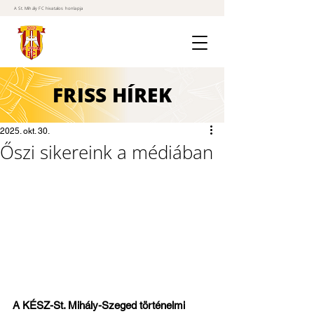
A St. Mihály FC hivatalos honlapja
FRISS
HÍREK
2025. okt. 30.
Őszi sikereink a médiában
A KÉSZ-St. Mihály-Szeged történelmi 