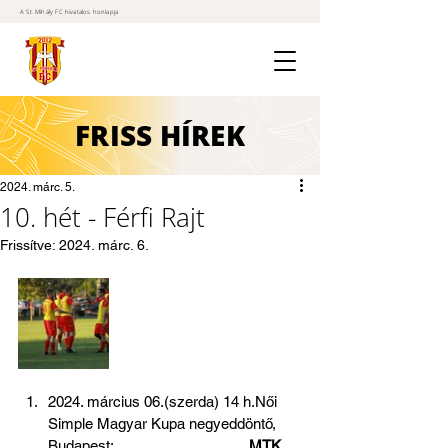
A St. Mihály FC hivatalos honlapja
FRISS
HÍREK
2024. márc. 5.
10. hét - Férfi Rajt
Frissítve:
2024. márc. 6.
2024. március 06.(szerda) 14 h.Női  
Simple Magyar Kupa negyeddöntő, 
Budapest:                                  
MTK 