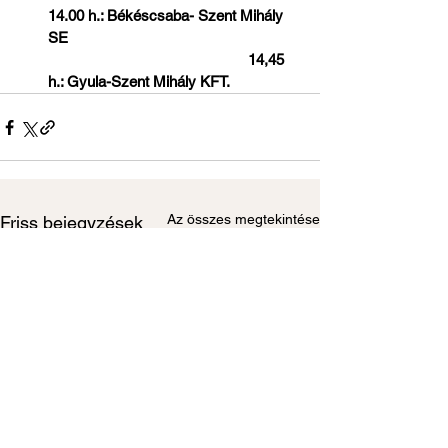
14.00 h.: Békéscsaba- Szent Mihály 
SE                                                          
                                                  14,45 
h.: Gyula-Szent Mihály KFT.                
Az összes megtekintése
Friss bejegyzések