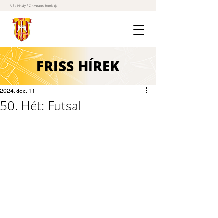
A St. Mihály FC hivatalos honlapja
FRISS
HÍREK
2024. dec. 11.
50. Hét: Futsal