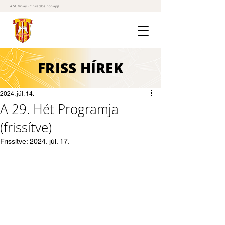
A St. Mihály FC hivatalos honlapja
FRISS
HÍREK
2024. júl. 14.
A 29. Hét Programja
(frissítve)
Frissítve:
2024. júl. 17.