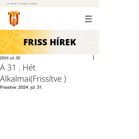
A St. Mihály FC hivatalos honlapja
FRISS
HÍREK
2024. júl. 30.
A 31 . Hét
Alkalmai(Frissítve )
Frissítve:
2024. júl. 31.