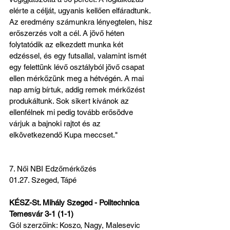
elérte a célját, ugyanis kellően elfáradtunk. 
Az eredmény számunkra lényegtelen, hisz 
erőszerzés volt a cél. A jövő héten 
folytatódik az elkezdett munka két 
edzéssel, és egy futsallal, valamint ismét 
egy felettünk lévő osztályból jövő csapat 
ellen mérkőzünk meg a hétvégén. A mai 
nap amíg bírtuk, addig remek mérkőzést 
produkáltunk. Sok sikert kívánok az 
ellenfélnek mi pedig tovább erősödve 
várjuk a bajnoki rajtot és az 
elkövetkezendő Kupa meccset."
7. Női NBI Edzőmérkőzés
01.27. Szeged, Tápé
KÉSZ-St. Mihály Szeged - Politechnica 
Temesvár 3-1 (1-1)
Gól szerzőink: Koszo, Nagy, Malesevic