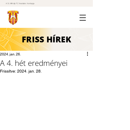
A St. Mihály FC hivatalos honlapja
FRISS
HÍREK
2024. jan. 26.
A 4. hét eredményei
Frissítve:
2024. jan. 28.