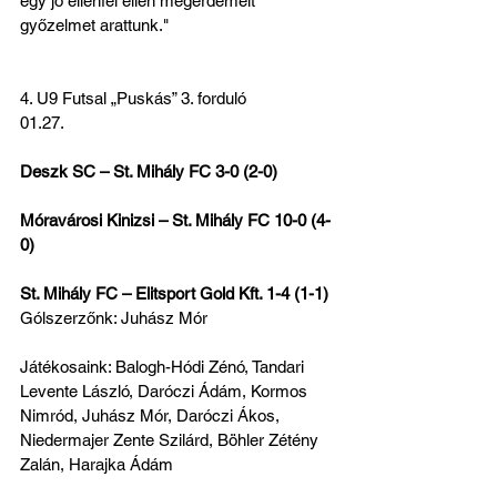
egy jó ellenfél ellen megérdemelt 
győzelmet arattunk."
4. U9 Futsal „Puskás” 3. forduló
01.27.
Deszk SC – St. Mihály FC 3-0 (2-0)
Móravárosi Kinizsi – St. Mihály FC 10-0 (4-
0)
St. Mihály FC – Elitsport Gold Kft. 1-4 (1-1)
Gólszerzőnk: Juhász Mór
Játékosaink: Balogh-Hódi Zénó, Tandari 
Levente László, Daróczi Ádám, Kormos 
Nimród, Juhász Mór, Daróczi Ákos, 
Niedermajer Zente Szilárd, Böhler Zétény 
Zalán, Harajka Ádám