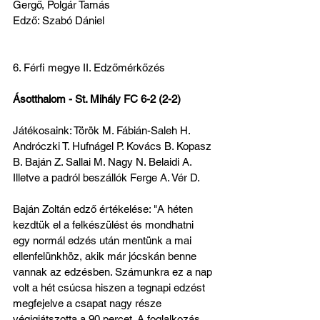
Gergő, Polgár Tamás
Edző: Szabó Dániel
6. Férfi megye II. Edzőmérkőzés
Ásotthalom - St. Mihály FC 6-2 (2-2)
Játékosaink: Török M. Fábián-Saleh H. 
Andróczki T. Hufnágel P. Kovács B. Kopasz 
B. Baján Z. Sallai M. Nagy N. Belaidi A. 
Illetve a padról beszállók Ferge A. Vér D.
Baján Zoltán edző értékelése: "A héten 
kezdtük el a felkészülést és mondhatni 
egy normál edzés után mentünk a mai 
ellenfelünkhöz, akik már jócskán benne 
vannak az edzésben. Számunkra ez a nap 
volt a hét csúcsa hiszen a tegnapi edzést 
megfejelve a csapat nagy része 
végigjátszotta a 90 percet. A foglalkozás 