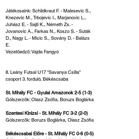
Játékosaink: Schildkraut F. - Malesevic S., 
Knezevic M., Trbojevic I., Marjanovic L., 
Juhász E. - Sajti K., Németh Zs. - 
Jovanovic A., Farkas N., Koszo S. - Suták 
D., Nagy L. - Micic S., Sovány D. - Balázs 
E.
Vezetőedző: Vajda Fangyó
8. Leány Futsal U17 "Savanya Csilla" 
csoport 3. forduló, Békéscsaba
St. Mihály FC - Gyulai Amazonok 2-5 (1-3)
Gólszerzők: Olasz Zsófia, Boruzs Boglárka
Szentesi Kinizsi - St. Mihály FC 3-2 (2-0)
Gólszerzők: Boruzs Boglárka, Olasz Zsófia
Békéscsabai Előre - St. Mihály FC 0-6 (0-5)