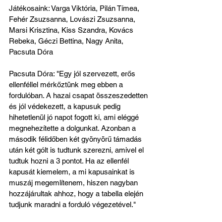
Játékosaink: Varga Viktória, Pilán Tímea, 
Fehér Zsuzsanna, Lovászi Zsuzsanna, 
Marsi Krisztina, Kiss Szandra, Kovács 
Rebeka, Géczi Bettina, Nagy Anita, 
Pacsuta Dóra
Pacsuta Dóra: "Egy jól szervezett, erős 
ellenféllel mérkőztünk meg ebben a 
fordulóban. A hazai csapat összeszedetten 
és jól védekezett, a kapusuk pedig 
hihetetlenül jó napot fogott ki, ami eléggé 
megnehezítette a dolgunkat. Azonban a 
második félidőben két gyönyörű támadás 
után két gólt is tudtunk szerezni, amivel el 
tudtuk hozni a 3 pontot. Ha az ellenfél 
kapusát kiemelem, a mi kapusainkat is 
muszáj megemlítenem, hiszen nagyban 
hozzájárultak ahhoz, hogy a tabella elején 
tudjunk maradni a forduló végezetével."