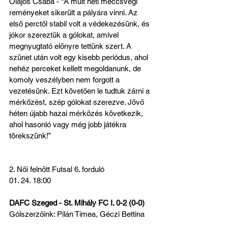
Olajos Csaba - “A múlt heti meccsvégi 
reményeket sikerült a pályára vinni. Az 
első perctől stabil volt a védekezésünk, és 
jókor szereztük a gólokat, amivel 
megnyugtató előnyre tettünk szert. A 
szünet után volt egy kisebb periódus, ahol 
nehéz perceket kellett megoldanunk, de 
komoly veszélyben nem forgott a 
vezetésünk. Ezt követően le tudtuk zárni a 
mérkőzést, szép gólokat szerezve. Jövő 
héten újabb hazai mérkőzés következik, 
ahol hasonló vagy még jobb játékra 
törekszünk!”
2. Női felnőtt Futsal 6. forduló
01. 24. 18:00
DAFC Szeged - St. Mihály FC I. 0-2 (0-0)
Gólszerzőink: Pilán Tímea, Géczi Bettina