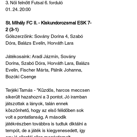
3. Női felnőtt Futsal 6. forduló
01. 24. 20:00
St. Mihály FC II. - Kiskundorozsmai ESK 7-
2 (3-1)
Gólszerzőink: Sovány Dorina 4, Szabó 
Dóra, Balázs Evelin, Horváth Lara
Játékosaink: Aradi Jázmin, Sovány 
Dorina, Szabó Dóra, Horváth Lara, Balázs 
Evelin, Fischer Márta, Pálnik Johanna, 
Bozóki Csenge
Terjéki Tamás - "Küzdős, harcos meccsen 
sikerült hazahozni a 3 pontot. Jó iramban 
játszottak a lányok, talán ennek 
köszönhető, hogy az első félidőben sok 
volt a pontatlanság. A második 
játékrészben továbbra is tudtuk diktálni a 
tempót, de a játék is kiegyenesedett, így 