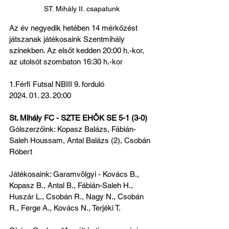
ST. Mihály II. csapatunk
Az év negyedik hetében 14 mérkőzést 
játszanak játékosaink Szentmihály 
színekben. Az elsőt kedden 20:00 h.-kor, 
az utolsót szombaton 16:30 h.-kor
1.Férfi Futsal NBIII 9. forduló
2024. 01. 23. 20:00
St. Mihály FC - SZTE EHÖK SE 5-1 (3-0)
Gólszerzőink: Kopasz Balázs, Fábián-
Saleh Houssam, Antal Balázs (2), Csobán 
Róbert
Játékosaink: Garamvölgyi - Kovács B., 
Kopasz B., Antal B., Fábián-Saleh H., 
Huszár L., Csobán R., Nagy N., Csobán 
R., Ferge A., Kovács N., Terjéki T.