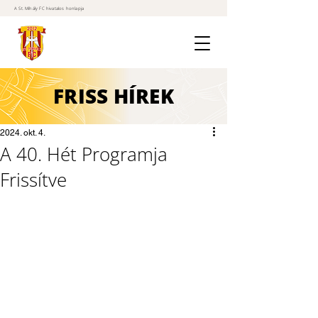
A St. Mihály FC hivatalos honlapja
FRISS
HÍREK
2024. okt. 4.
A 40. Hét Programja
Frissítve