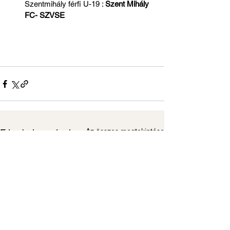
Szentmihály férfi U-19 : 
Szent Mihály 
FC- SZVSE 
Az összes megtekintése
Friss bejegyzések