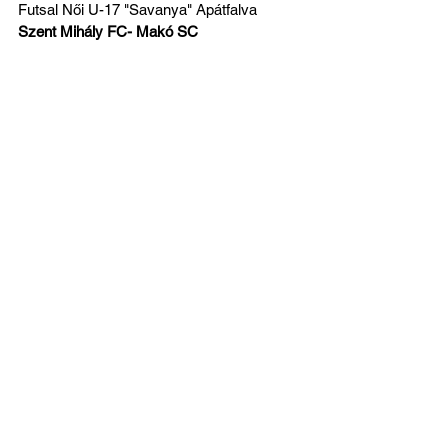
Futsal Női U-17 "Savanya" Apátfalva
Szent Mihály FC- Makó SC
Az összes megtekintése
Friss bejegyzések