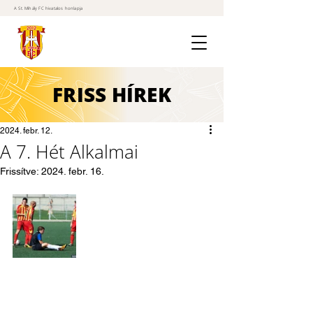
A St. Mihály FC hivatalos honlapja
FRISS
HÍREK
2024. febr. 12.
A 7. Hét Alkalmai
Frissítve:
2024. febr. 16.