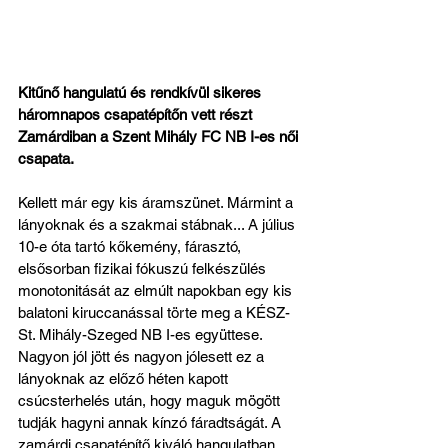
Kitűnő hangulatú és rendkívül sikeres 
háromnapos csapatépítőn vett részt 
Zamárdiban a Szent Mihály FC NB I-es női 
csapata.
Kellett már egy kis áramszünet. Mármint a 
lányoknak és a szakmai stábnak... A július 
10-e óta tartó kőkemény, fárasztó, 
elsősorban fizikai fókuszú felkészülés 
monotonitását az elmúlt napokban egy kis 
balatoni kiruccanással törte meg a KÉSZ-
St. Mihály-Szeged NB I-es együttese. 
Nagyon jól jött és nagyon jólesett ez a 
lányoknak az előző héten kapott 
csúcsterhelés után, hogy maguk mögött 
tudják hagyni annak kínzó fáradtságát. A 
zamárdi csapatépítő kiváló hangulatban 