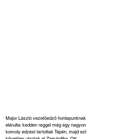
Major László vezetőedző honlapunknak 
elárulta: kedden reggel még egy nagyon 
komoly edzést tartottak Tápén, majd ezt 
követően utaztak el Zamárdiba. Ott 