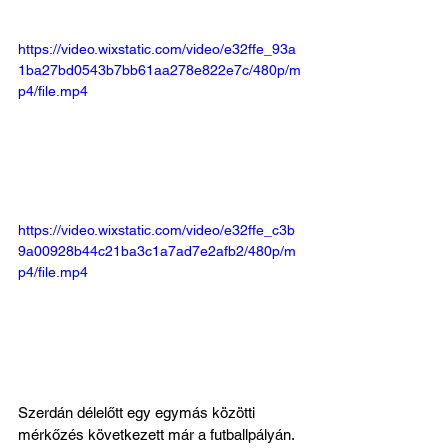
https://video.wixstatic.com/video/e32ffe_93a
1ba27bd0543b7bb61aa278e822e7c/480p/m
p4/file.mp4
https://video.wixstatic.com/video/e32ffe_c3b
9a00928b44c21ba3c1a7ad7e2afb2/480p/m
p4/file.mp4
Szerdán délelőtt egy egymás közötti 
mérkőzés következett már a futballpályán. 