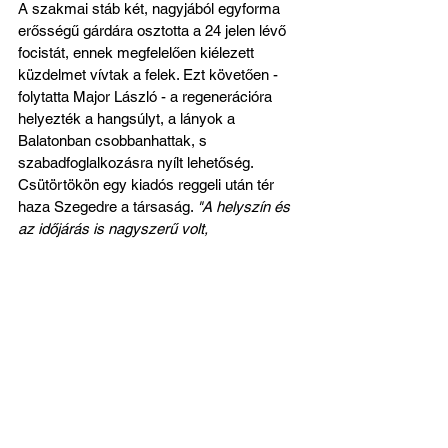
A szakmai stáb két, nagyjából egyforma 
erősségű gárdára osztotta a 24 jelen lévő 
focistát, ennek megfelelően kiélezett 
küzdelmet vívtak a felek. Ezt követően - 
folytatta Major László - a regenerációra 
helyezték a hangsúlyt, a lányok a 
Balatonban csobbanhattak, s 
szabadfoglalkozásra nyílt lehetőség. 
Csütörtökön egy kiadós reggeli után tér 
haza Szegedre a társaság. 
"A helyszín és 
az időjárás is nagyszerű volt, 
vendéglátóink nagyon kedvesek voltak, 
remek hangulatban telt ez a három nap, 
ami biztos vagyok benne, hogy tovább 
erősítette a közösséget"
 - vont mérleget 
mesterünk.