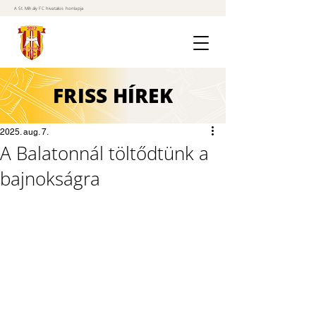
A St. Mihály FC hivatalos honlapja
FRISS
HÍREK
2025. aug. 7.
A Balatonnál töltődtünk a
bajnokságra