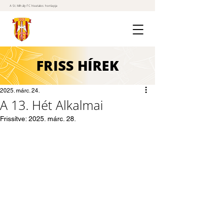
A St. Mihály FC hivatalos honlapja
FRISS
HÍREK
2025. márc. 24.
A 13. Hét Alkalmai
Frissítve:
2025. márc. 28.