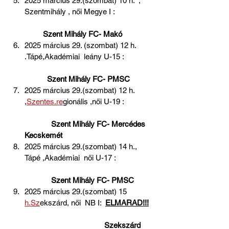
2025 március 29.(szombat) 10 h.  , 
Szentmihály , női Megye I :                   
  Szent Mihály FC- Makó
2025 március 29. (szombat) 12 h. 
.Tápé,Akadémiai  leány U-15 :               
Szent Mihály FC- PMSC
2025 március 29.(szombat) 12 h. 
,
Szentes.re
gionális ,női U-19 :               
 Szent Mihály FC- Mercédes 
Kecskemét
2025 március 29.(szombat) 14 h., 
Tápé ,Akadémiai  női U-17 :                   
 Szent Mihály FC- PMSC
2025 március 29.(szombat) 15 
h.Sz
ekszárd, női  NB I:  
ELMARAD!!!
 Szekszárd 