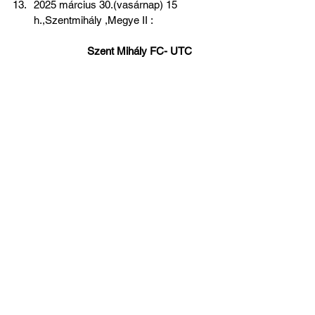
2025 március 30.(vasárnap) 15 
h.,Szentmihály
,Megye II :                     
 Szent Mihály FC- UTC 
Az összes megtekintése
Friss bejegyzések