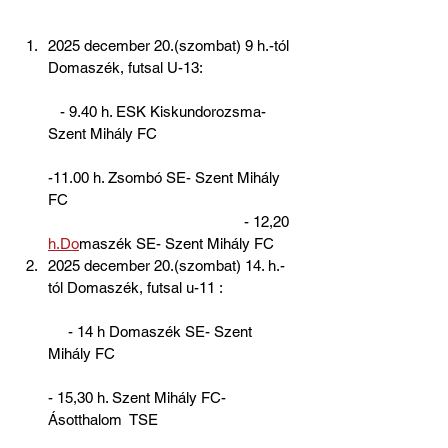
2025 december 20.(szombat) 9 h.-tól 
Domaszék, futsal U-13:                         
   - 9.40 h. ESK Kiskundorozsma- 
Szent Mihály FC                                    
-11.00 h. Zsombó SE- Szent Mihály 
FC                                                          
                                                 - 12,20 
h.Do
maszék SE- Szent Mihály FC  
2025 december 20.(szombat) 14. h.-
tól Domaszék, futsal u-11 :                    
     - 14 h Domaszék SE- Szent 
Mihály FC                                              
- 15,30 h. Szent Mihály FC-
Ásotthalom  TSE                                    