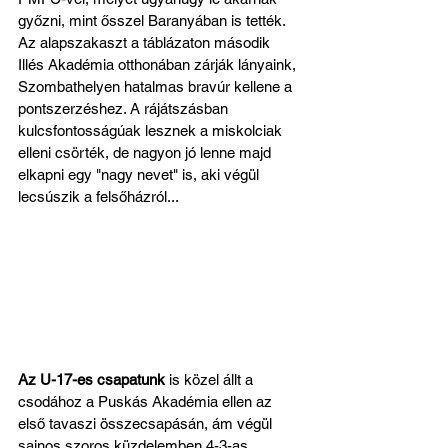
győzni, mint ősszel Baranyában is tették. 
Az alapszakaszt a táblázaton második 
Illés Akadémia otthonában zárják lányaink, 
Szombathelyen hatalmas bravúr kellene a 
pontszerzéshez. A rájátszásban 
kulcsfontosságúak lesznek a miskolciak 
elleni csörték, de nagyon jó lenne majd 
elkapni egy "nagy nevet" is, aki végül 
lecsúszik a felsőházról...
Az U-17-es csapatunk
 is közel állt a 
csodához a Puskás Akadémia ellen az 
első tavaszi összecsapásán, ám végül 
sajnos szoros küzdelemben 4-3-as 