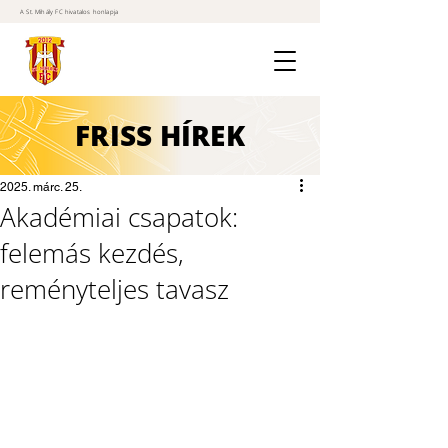
A St. Mihály FC hivatalos honlapja
FRISS
HÍREK
2025. márc. 25.
Akadémiai csapatok:
felemás kezdés,
reményteljes tavasz