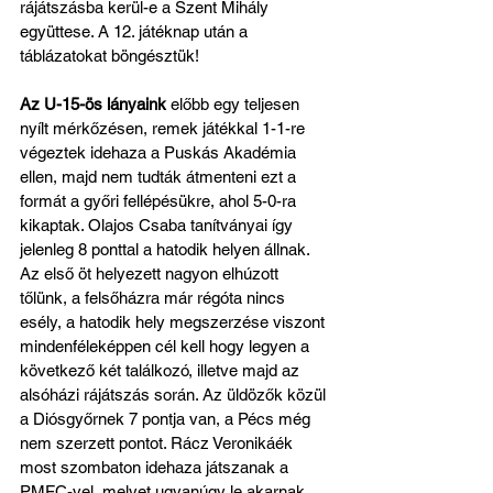
rájátszásba kerül-e a Szent Mihály 
együttese. A 12. játéknap után a 
táblázatokat böngésztük!
Az U-15-ös lányaink
 előbb egy teljesen 
nyílt mérkőzésen, remek játékkal 1-1-re 
végeztek idehaza a Puskás Akadémia 
ellen, majd nem tudták átmenteni ezt a 
formát a győri fellépésükre, ahol 5-0-ra 
kikaptak. Olajos Csaba tanítványai így 
jelenleg 8 ponttal a hatodik helyen állnak. 
Az első öt helyezett nagyon elhúzott 
tőlünk, a felsőházra már régóta nincs 
esély, a hatodik hely megszerzése viszont 
mindenféleképpen cél kell hogy legyen a 
következő két találkozó, illetve majd az 
alsóházi rájátszás során. Az üldözők közül 
a Diósgyőrnek 7 pontja van, a Pécs még 
nem szerzett pontot. Rácz Veronikáék 
most szombaton idehaza játszanak a 
PMFC-vel, melyet ugyanúgy le akarnak 