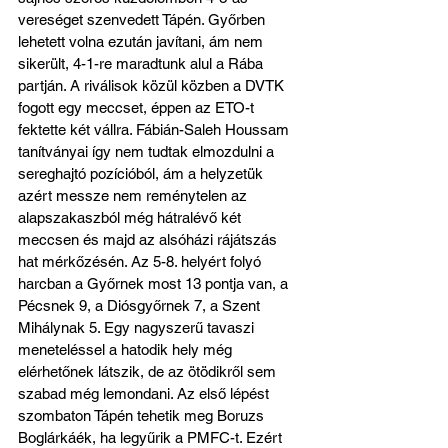
vereséget szenvedett Tápén. Győrben 
lehetett volna ezután javítani, ám nem 
sikerült, 4-1-re maradtunk alul a Rába 
partján. A riválisok közül közben a DVTK 
fogott egy meccset, éppen az ETO-t 
fektette két vállra. Fábián-Saleh Houssam 
tanítványai így nem tudtak elmozdulni a 
sereghajtó pozícióból, ám a helyzetük 
azért messze nem reménytelen az 
alapszakaszból még hátralévő két 
meccsen és majd az alsóházi rájátszás 
hat mérkőzésén. Az 5-8. helyért folyó 
harcban a Győrnek most 13 pontja van, a 
Pécsnek 9, a Diósgyőrnek 7, a Szent 
Mihálynak 5. Egy nagyszerű tavaszi 
meneteléssel a hatodik hely még 
elérhetőnek látszik, de az ötödikről sem 
szabad még lemondani. Az első lépést 
szombaton Tápén tehetik meg Boruzs 
Boglárkáék, ha legyűrik a PMFC-t. Ezért 