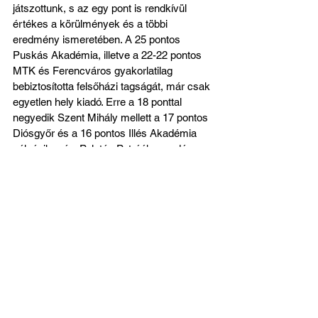
játszottunk, s az egy pont is rendkívül 
értékes a körülmények és a többi 
eredmény ismeretében. A 25 pontos 
Puskás Akadémia, illetve a 22-22 pontos 
MTK és Ferencváros gyakorlatilag 
bebiztosította felsőházi tagságát, már csak 
egyetlen hely kiadó. Erre a 18 ponttal 
negyedik Szent Mihály mellett a 17 pontos 
Diósgyőr és a 16 pontos Illés Akadémia 
pályázik még. Palotás Petráék szerdán 
Pécsett, a sereghajtó ellen folytatják, ahol 
feltétlenül győzni kellene ahhoz, hogy 
kedvező helyzetből várhassuk az 
alapszakasz utolsó fordulóját. Minden 
valószínűség szerint ott, az Illés Akadémia 
elleni hazai összecsapáson dől el, sikerül-
e történelmi eredményt elérni, azaz a 
legjobb négy közé kerülni. A felsőház pedig 
már hab lehetne a tortán! Hajrá, lányok!