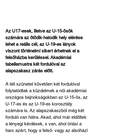
Az U17-esek, illetve az U-15-ösök 
számára az ötödik-hatodik hely elérése 
lehet a reális cél, az U-19-es lányok 
viszont történelmi sikert érhetnek el a 
felsőházba kerüléssel. Akadémiai 
tabellamustra két fordulóval az 
alapszakasz zárás előtt.
A téli szünetet követően két fordulóval 
folytatódtak a küzdelmek a női akadémiai 
országos bajnokságokban az U-15-ös, az 
U-17-es és az U-19-es korosztály 
számára is. Az alapszakaszból még két 
forduló van hátra. Akad, ahol már eldőltek 
a lényegi kérdések, s van, ahol óriási a 
harc azért, hogy a felső- vagy az alsóházi 