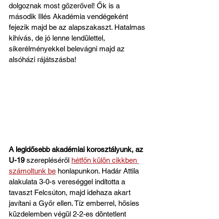
dolgoznak most gőzerővel! Ők is a 
második Illés Akadémia vendégeként 
fejezik majd be az alapszakaszt. Hatalmas 
kihívás, de jó lenne lendülettel, 
sikerélményekkel belevágni majd az 
alsóházi rájátszásba!
A legidősebb akadémiai korosztályunk, az 
U-19
 szerepléséről 
hétfőn külön cikkben 
számoltunk be
 honlapunkon. Hadár Attila 
alakulata 3-0-s vereséggel indította a 
tavaszt Felcsúton, majd idehaza akart 
javítani a Győr ellen. Tíz emberrel, hősies 
küzdelemben végül 2-2-es döntetlent 