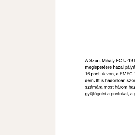
A Szent Mihály FC U-19 f
meglepetésre hazai pályán
16 pontjuk van, a PMFC 1
sem. Itt is hasonlóan sz
számára most három haza
gyűjtögetni a pontokat, 