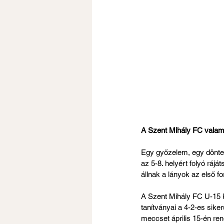
A Szent Mihály FC valamen
Egy győzelem, egy döntet
az 5-8. helyért folyó rá
állnak a lányok az első fo
A Szent Mihály FC U-15 k
tanítványai a 4-2-es sike
meccset április 15-én ren