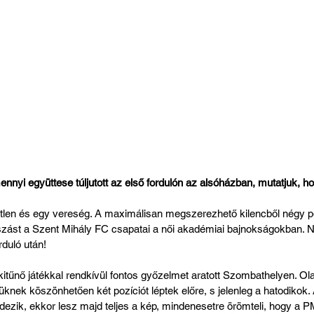
nyi együttese túljutott az első fordulón az alsóházban, mutatjuk, ho
len és egy vereség. A maximálisan megszerezhető kilencből négy pont
játszást a Szent Mihály FC csapatai a női akadémiai bajnokságokban. 
rduló után!
itűnő játékkal rendkívül fontos győzelmet aratott Szombathelyen. Ol
rüknek köszönhetően két pozíciót léptek előre, s jelenleg a hatodikok.
dezik, ekkor lesz majd teljes a kép, mindenesetre örömteli, hogy a PM