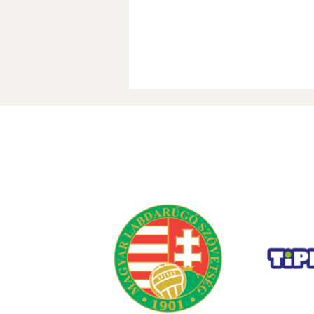
Nyári információk (FRISSÜL)