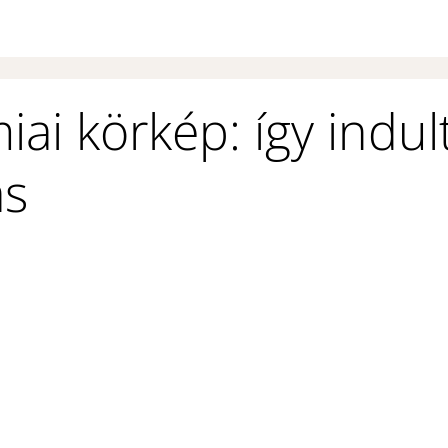
ai körkép: így indul
ás