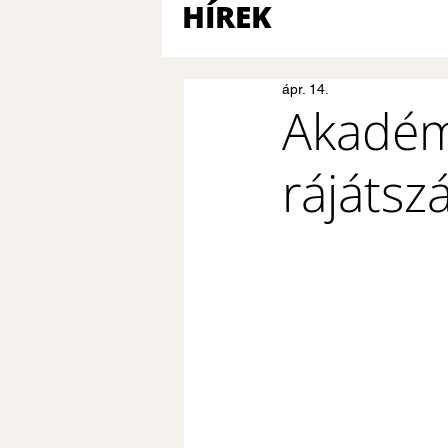
HÍREK
ápr. 14.
Akadémi
rájátsz