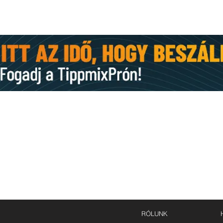
KAPCSOLAT
E-mail:
st.mihaly.fc@gmail.com
,
szentmihaly.kft@gmail.com
Levelezési cím: 6753 Szeged, Budai Nagy Antal u. 76.
RÓLUNK