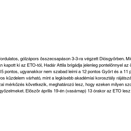
ordulatos, gólzápors összecsapáson 3-3-ra végzett Diósgyőrben. Mi
 kapott ki az ETO-tól, Hadár Attila brigádja jelenleg pontelőnnyel az 
5 pontos, ugyanakkor nem szabad leírni a 12 pontos Győrt és a 11 
oros küzdelem várható, mint a legkisebb akadémiai korosztály rájátsz
i mérkőzés következik, meghatározó lesz, hogy ezeken milyen szo
a győzelmeket. Először április 19-én (vasárnap) 13 órakor az ETO les