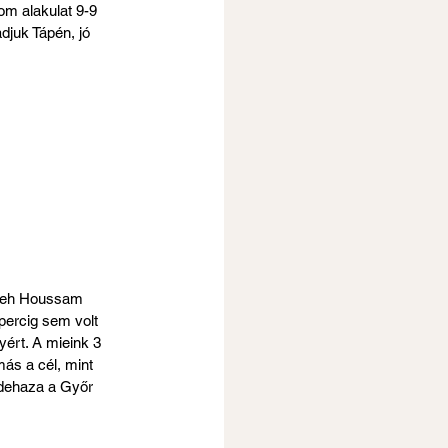
om alakulat 9-9 
djuk Tápén, jó 
aleh Houssam 
ercig sem volt 
ért. A mieink 3 
ás a cél, mint 
 idehaza a Győr 