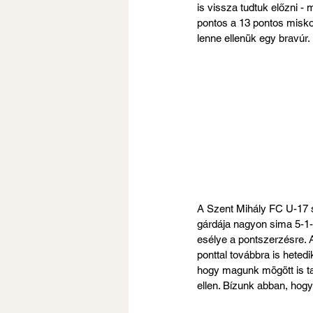
is vissza tudtuk előzni -
pontos a 13 pontos miskol
lenne ellenük egy bravúr.
A Szent Mihály FC U-17 s
gárdája nagyon sima 5-1-
esélye a pontszerzésre. 
ponttal továbbra is hete
hogy magunk mögött is tar
ellen. Bízunk abban, hogy