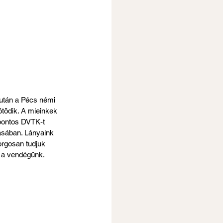
után a Pécs némi 
ötödik. A mieinkek 
pontos DVTK-t 
ásában. Lányaink 
rgosan tudjuk 
z a vendégünk.