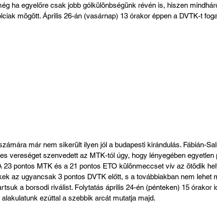
 még ha egyelőre csak jobb gólkülönbségünk révén is, hiszen mindhár
ciak mögött. Április 26-án (vasárnap) 13 órakor éppen a DVTK-t foga
zámára már nem sikerült ilyen jól a budapesti kirándulás. Fábián-S
es vereséget szenvedett az MTK-tól úgy, hogy lényegében egyetlen p
A 23 pontos MTK és a 21 pontos ETO különmeccset vív az ötödik hely
dikek az ugyancsak 3 pontos DVTK előtt, s a továbbiakban nem lehet m
tsuk a borsodi riválist. Folytatás április 24-én (pénteken) 15 órakor
 alakulatunk ezúttal a szebbik arcát mutatja majd.