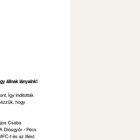
gy állnak lányaink!
. Így indították 
Nézzük, hogy 
ajos Csaba 
 A Diósgyőr - Pécs 
FC-t és az Illést 