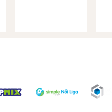
Dics
TÁMOGATÓINK
Gyorshir-Sorsolás