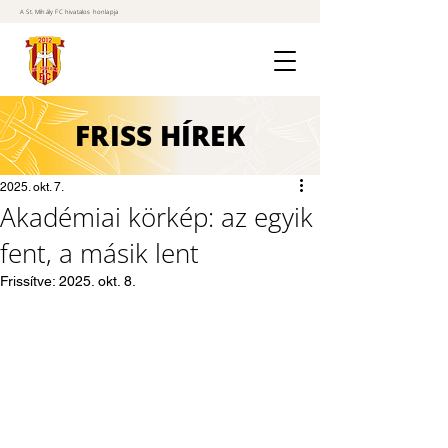
A St. Mihály FC hivatalos honlapja
FRISS
HÍREK
2025. okt. 7.
Akadémiai körkép: az egyik
fent, a másik lent
Frissítve:
2025. okt. 8.