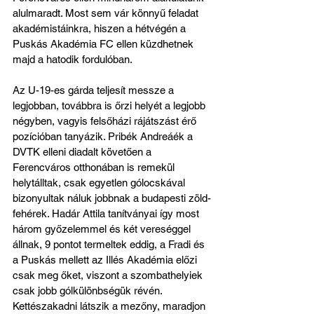
alulmaradt. Most sem vár könnyű feladat 
akadémistáinkra, hiszen a hétvégén a 
Puskás Akadémia FC ellen küzdhetnek 
majd a hatodik fordulóban.
Az U-19-es gárda teljesít messze a 
legjobban, továbbra is őrzi helyét a legjobb 
négyben, vagyis felsőházi rájátszást érő 
pozícióban tanyázik. Pribék Andreáék a 
DVTK elleni diadalt követően a 
Ferencváros otthonában is remekül 
helytálltak, csak egyetlen gólocskával 
bizonyultak náluk jobbnak a budapesti zöld-
fehérek. Hadár Attila tanítványai így most 
három győzelemmel és két vereséggel 
állnak, 9 pontot termeltek eddig, a Fradi és 
a Puskás mellett az Illés Akadémia előzi 
csak meg őket, viszont a szombathelyiek 
csak jobb gólkülönbségük révén. 
Kettészakadni látszik a mezőny, maradjon 