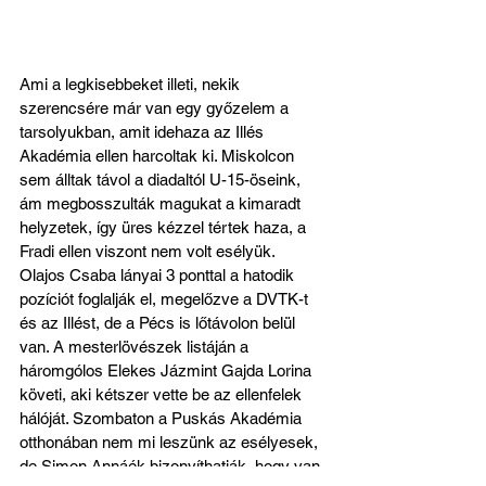
Ami a legkisebbeket illeti, nekik 
szerencsére már van egy győzelem a 
tarsolyukban, amit idehaza az Illés 
Akadémia ellen harcoltak ki. Miskolcon 
sem álltak távol a diadaltól U-15-öseink, 
ám megbosszulták magukat a kimaradt 
helyzetek, így üres kézzel tértek haza, a 
Fradi ellen viszont nem volt esélyük. 
Olajos Csaba lányai 3 ponttal a hatodik 
pozíciót foglalják el, megelőzve a DVTK-t 
és az Illést, de a Pécs is lőtávolon belül 
van. A mesterlövészek listáján a 
háromgólos Elekes Jázmint Gajda Lorina 
követi, aki kétszer vette be az ellenfelek 
hálóját. Szombaton a Puskás Akadémia 
otthonában nem mi leszünk az esélyesek, 
de Simon Annáék bizonyíthatják, hogy van 