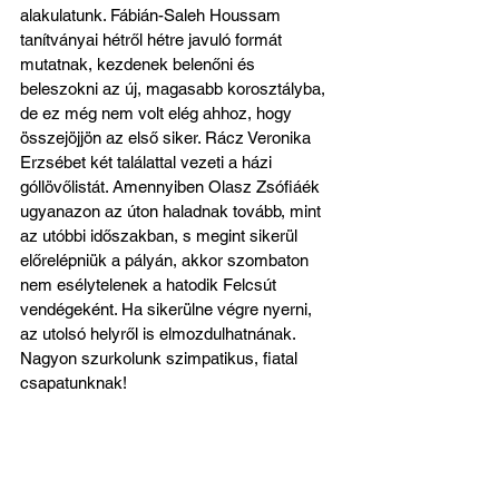
alakulatunk. Fábián-Saleh Houssam 
tanítványai hétről hétre javuló formát 
mutatnak, kezdenek belenőni és 
beleszokni az új, magasabb korosztályba, 
de ez még nem volt elég ahhoz, hogy 
összejöjjön az első siker. Rácz Veronika 
Erzsébet két találattal vezeti a házi 
góllövőlistát. Amennyiben Olasz Zsófiáék 
ugyanazon az úton haladnak tovább, mint 
az utóbbi időszakban, s megint sikerül 
előrelépniük a pályán, akkor szombaton 
nem esélytelenek a hatodik Felcsút 
vendégeként. Ha sikerülne végre nyerni, 
az utolsó helyről is elmozdulhatnának. 
Nagyon szurkolunk szimpatikus, fiatal 
csapatunknak!