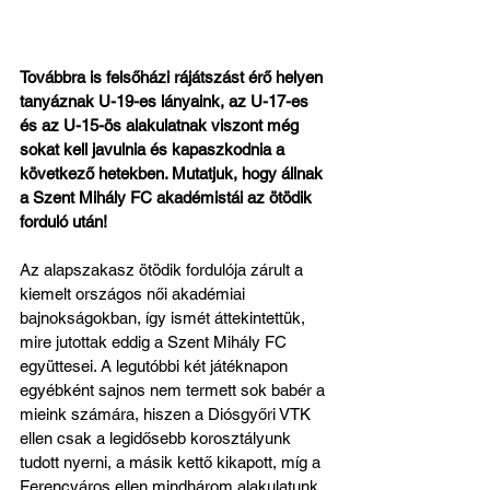
Továbbra is felsőházi rájátszást érő helyen 
tanyáznak U-19-es lányaink, az U-17-es 
és az U-15-ös alakulatnak viszont még 
sokat kell javulnia és kapaszkodnia a 
következő hetekben. Mutatjuk, hogy állnak 
a Szent Mihály FC akadémistái az ötödik 
forduló után!
Az alapszakasz ötödik fordulója zárult a 
kiemelt országos női akadémiai 
bajnokságokban, így ismét áttekintettük, 
mire jutottak eddig a Szent Mihály FC 
együttesei. A legutóbbi két játéknapon 
egyébként sajnos nem termett sok babér a 
mieink számára, hiszen a Diósgyőri VTK 
ellen csak a legidősebb korosztályunk 
tudott nyerni, a másik kettő kikapott, míg a 
Ferencváros ellen mindhárom alakulatunk 