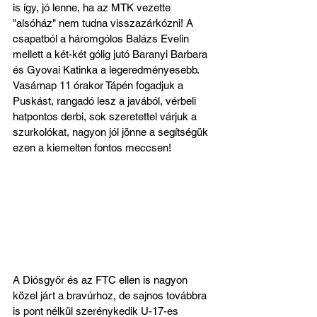
is így, jó lenne, ha az MTK vezette 
"alsóház" nem tudna visszazárkózni! A 
csapatból a háromgólos Balázs Evelin 
mellett a két-két gólig jutó Baranyi Barbara 
és Gyovai Katinka a legeredményesebb. 
Vasárnap 11 órakor Tápén fogadjuk a 
Puskást, rangadó lesz a javából, vérbeli 
hatpontos derbi, sok szeretettel várjuk a 
szurkolókat, nagyon jól jönne a segítségük 
ezen a kiemelten fontos meccsen!
A Diósgyőr és az FTC ellen is nagyon 
közel járt a bravúrhoz, de sajnos továbbra 
is pont nélkül szerénykedik U-17-es 