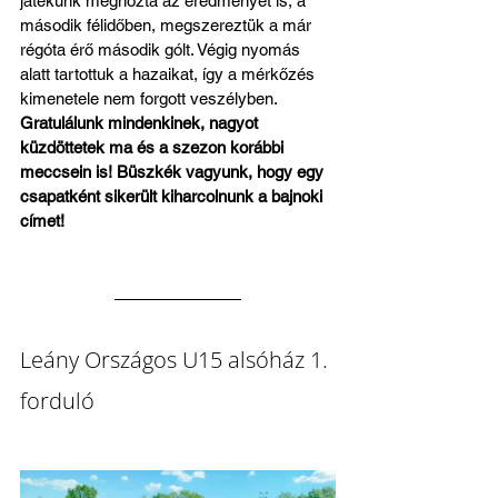
játékunk meghozta az eredményét is, a 
második félidőben, megszereztük a már 
régóta érő második gólt. Végig nyomás 
alatt tartottuk a hazaikat, így a mérkőzés 
kimenetele nem forgott veszélyben. 
Gratulálunk mindenkinek, nagyot 
küzdöttetek ma és a szezon korábbi 
meccsein is! Büszkék vagyunk, hogy egy 
csapatként sikerült kiharcolnunk a bajnoki 
címet!
Leány Országos U15 alsóház 1. 
forduló