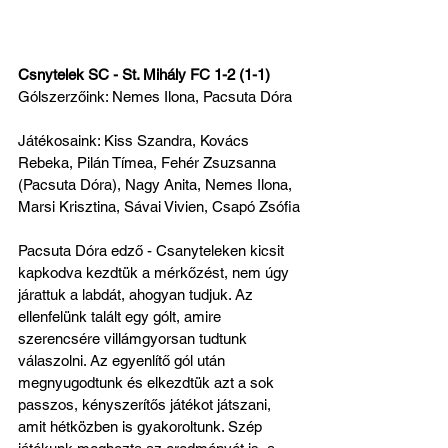
Csnytelek SC - St. Mihály FC 1-2 (1-1)
Gólszerzőink: Nemes Ilona, Pacsuta Dóra
Játékosaink: Kiss Szandra, Kovács 
Rebeka, Pilán Tímea, Fehér Zsuzsanna 
(Pacsuta Dóra), Nagy Anita, Nemes Ilona, 
Marsi Krisztina, Sávai Vivien, Csapó Zsófia
Pacsuta Dóra edző - Csanyteleken kicsit 
kapkodva kezdtük a mérkőzést, nem úgy 
járattuk a labdát, ahogyan tudjuk. Az 
ellenfelünk talált egy gólt, amire 
szerencsére villámgyorsan tudtunk 
válaszolni. Az egyenlítő gól után 
megnyugodtunk és elkezdtük azt a sok 
passzos, kényszerítős játékot játszani, 
amit hétközben is gyakoroltunk. Szép 