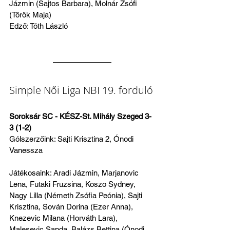
Jázmin (Sajtos Barbara), Molnár Zsófi 
(Török Maja)
Edző: Tóth László
Simple Női Liga NBI 19. forduló
Soroksár SC - KÉSZ-St. Mihály Szeged 3-
3 (1-2)
Gólszerzőink: Sajti Krisztina 2, Ónodi 
Vanessza
Játékosaink: Aradi Jázmin, Marjanovic 
Lena, Futaki Fruzsina, Koszo Sydney, 
Nagy Lilla (Németh Zsófia Peónia), Sajti 
Krisztina, Sován Dorina (Ezer Anna), 
Knezevic Milana (Horváth Lara), 
Malesevic Sanda, Balázs Bettina (Ónodi 