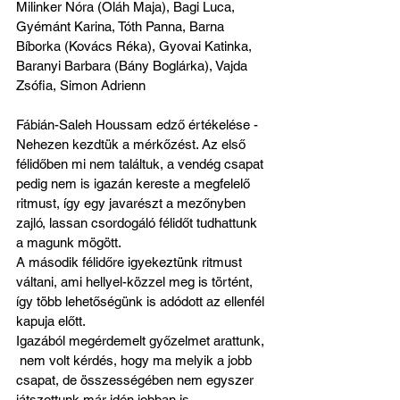
Milinker Nóra (Oláh Maja), Bagi Luca, 
Gyémánt Karina, Tóth Panna, Barna 
Bíborka (Kovács Réka), Gyovai Katinka, 
Baranyi Barbara (Bány Boglárka), Vajda 
Zsófia, Simon Adrienn
Fábián-Saleh Houssam edző értékelése - 
Nehezen kezdtük a mérkőzést. Az első 
félidőben mi nem találtuk, a vendég csapat 
pedig nem is igazán kereste a megfelelő 
ritmust, így egy javarészt a mezőnyben 
zajló, lassan csordogáló félidőt tudhattunk 
a magunk mögött.
A második félidőre igyekeztünk ritmust 
váltani, ami hellyel-közzel meg is történt, 
így több lehetőségünk is adódott az ellenfél 
kapuja előtt.
Igazából megérdemelt győzelmet arattunk, 
 nem volt kérdés, hogy ma melyik a jobb 
csapat, de összességében nem egyszer 
játszottunk már idén jobban is. 