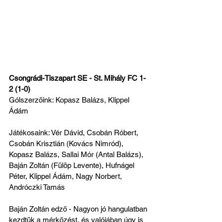
Csongrádi-Tiszapart SE - St. Mihály FC 1-
2 (1-0)
Gólszerzőink: Kopasz Balázs, Klippel 
Ádám
Játékosaink: Vér Dávid, Csobán Róbert, 
Csobán Krisztián (Kovács Nimród), 
Kopasz Balázs, Sallai Mór (Antal Balázs), 
Baján Zoltán (Fülöp Levente), Hufnágel 
Péter, Klippel Ádám, Nagy Norbert, 
Andróczki Tamás
Baján Zoltán edző - Nagyon jó hangulatban 
kezdtük a mérkőzést, és valójában úgy is 