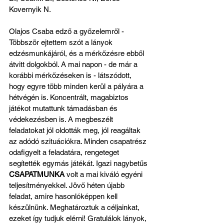
Kovernyik N. 
Olajos Csaba edző a győzelemről - 
Többször ejtettem szót a lányok 
edzésmunkájáról, és a mérkőzésre ebből 
átvitt dolgokból. A mai napon - de már a 
korábbi mérkőzéseken is - látszódott, 
hogy egyre több minden kerül a pályára a 
hétvégén is. Koncentrált, magabiztos 
játékot mutattunk támadásban és 
védekezésben is. A megbeszélt 
feladatokat jól oldották meg, jól reagáltak 
az adódó szituációkra. Minden csapatrész 
odafigyelt a feladatára, rengeteget 
segítették egymás játékát. Igazi nagybetűs 
CSAPATMUNKA
 volt a mai kiváló egyéni 
teljesítményekkel. Jövő héten újabb 
feladat, amire hasonlóképpen kell 
készülnünk. Meghatároztuk a céljainkat, 
ezeket így tudjuk elérni! Gratulálok lányok, 