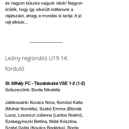
és nagyon büszke vagyok rátok! Nagyon 
örülök, hogy így sikerült indítanunk a 
rájátszást, ahogy a mondás is tartja: A jó 
rajt elkísér...
Leány regionális U19 14. 
forduló
St. Mihály FC - Tiszakécske VSE 1-2 (1-2)
Gólszerzőnk: Borda Nikoletta
Játékosaink: Kovács Nóra, Komlósi Katta 
(Molnár Kornélia), Szabó Emma (Bliznák 
Luca), Losonczi Julianna (Lantos Noémi), 
Szebegyinszki Bettina, Máté Krisztina, 
Szabó Gréta (Kovács Boglárka), Borda 