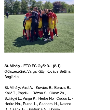
St. Mihály - ETO FC Győr 3-1 (2-1) 
Gólszerzőink: Varga Kitty, Kovács Bettina 
Boglárka 
St. Mihály: Vasi A. - Kovács B., Boruzs B., 
Kálló T., Papdi J., Rózsa S., Olasz Zs., 
Szilágyi L., Varga K., Herke No., Csúcs L. - 
Herke Na., Purcsi L., Szendrei H., Katona 
D., Csanki B., Sosterics N., Boros-