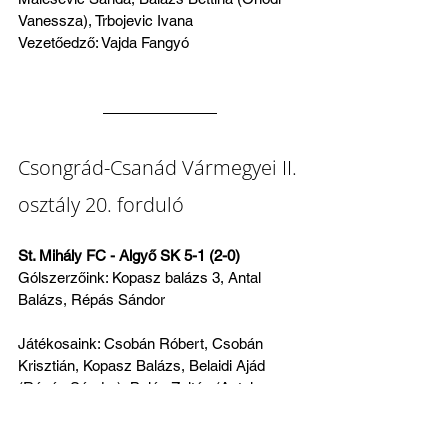
Vanessza), Trbojevic Ivana
Vezetőedző: Vajda Fangyó
Csongrád-Csanád Vármegyei II. 
osztály 20. forduló
St. Mihály FC - Algyő SK 5-1 (2-0)
Gólszerzőink: Kopasz balázs 3, Antal 
Balázs, Répás Sándor
Játékosaink: Csobán Róbert, Csobán 
Krisztián, Kopasz Balázs, Belaidi Ajád 
(Répás Sándor), Baján Zoltán (Antal 
Balázs), Kovács Bende, Hufnágel Péter 
(Zatykó Norman), Klippel Ádám, Nagy 