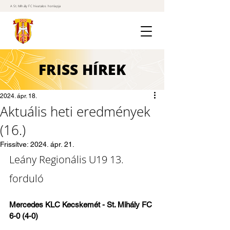
A St. Mihály FC hivatalos honlapja
FRISS
HÍREK
2024. ápr. 18.
Aktuális heti eredmények
(16.)
Frissítve:
2024. ápr. 21.
Leány Regionális U19 13. 
forduló
Mercedes KLC Kecskemét - St. Mihály FC 
6-0 (4-0)