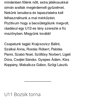
mindenben fölénk nőtt, extra játékosukkal 
simán arattak megérdemelt győzelmet. 
Nekünk tanulásra és tapasztalatra kell 
felhasználnunk a mai mérkőzést. 
Pozitívum hogy a becsületgólunk megvolt, 
ráadásul egy U12-es lány szerezte a fiú 
mezőnyben. Megyünk tovább!
Csapatunk tagjai: Krajcsovicz Bálint, 
Szalkai Anna, Rostás Róbert, Palotás 
Panni, Szabó Noel, Szőllősy Norbert, Ligeti 
Dóra, Csejtei Sándor, Gyepes Ádám, Kiss 
Koppány, Makalicza Gábor, Szögi László.
U11 Bozsik torna