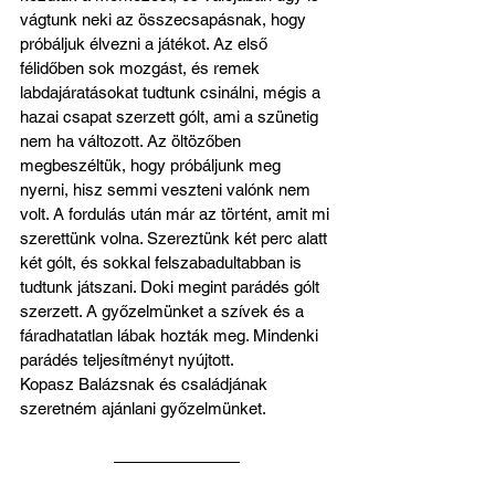
vágtunk neki az összecsapásnak, hogy 
próbáljuk élvezni a játékot. Az első 
félidőben sok mozgást, és remek 
labdajáratásokat tudtunk csinálni, mégis a 
hazai csapat szerzett gólt, ami a szünetig 
nem ha változott. Az öltözőben 
megbeszéltük, hogy próbáljunk meg 
nyerni, hisz semmi veszteni valónk nem 
volt. A fordulás után már az történt, amit mi 
szerettünk volna. Szereztünk két perc alatt 
két gólt, és sokkal felszabadultabban is 
tudtunk játszani. Doki megint parádés gólt 
szerzett. A győzelmünket a szívek és a 
fáradhatatlan lábak hozták meg. Mindenki 
parádés teljesítményt nyújtott. 
Kopasz Balázsnak és családjának 
szeretném ajánlani győzelmünket.