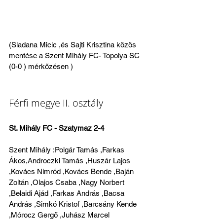
(Sladana Micic ,és Sajti Krisztina közös 
mentése a Szent Mihály FC- Topolya SC 
(0-0 ) mérkőzésen )
Férfi megye II. osztály
St. Mihály FC - Szatymaz 2-4
Szent Mihály :Polgár Tamás ,Farkas 
Ákos,Androczki Tamás ,Huszár Lajos 
,Kovács Nimród ,Kovács Bende ,Baján 
Zoltán ,Olajos Csaba ,Nagy Norbert 
,Belaidi Ajád ,Farkas András ,Bacsa 
András ,Simkó Kristof ,Barcsány Kende 
,Mórocz Gergő ,Juhász Marcel