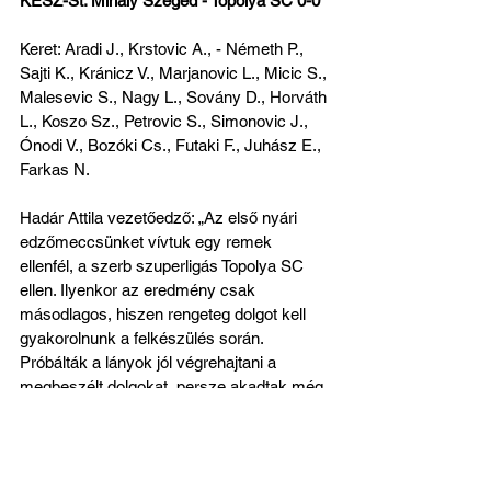
KÉSZ-St. Mihály Szeged - Topolya SC 0-0
Keret: 
Aradi J., Krstovic A., - Németh P., 
Sajti K., Kránicz V., Marjanovic L., Micic S., 
Malesevic S., Nagy L., Sovány D., Horváth 
L., Koszo Sz., Petrovic S., Simonovic J., 
Ónodi V., Bozóki Cs., Futaki F., Juhász E., 
Farkas N.
Hadár Attila vezetőedző: „Az első nyári 
edzőmeccsünket vívtuk egy remek 
ellenfél, a szerb szuperligás Topolya SC 
ellen. Ilyenkor az eredmény csak 
másodlagos, hiszen rengeteg dolgot kell 
gyakorolnunk a felkészülés során. 
Próbálták a lányok jól végrehajtani a 
megbeszélt dolgokat, persze akadtak még 
olyan elemek, melyeket nem tudtunk 
begyakorolni. Összességében elégedett 
vagyok a mutatott játékkal és a 
teljesítménnyel. Három új labdarúgónk, 