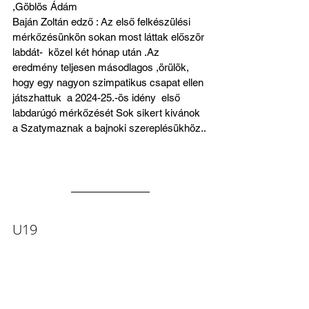
,Göblös Ádám
Baján Zoltán edző : Az első felkészülési 
mérkőzésünkön sokan most láttak először 
labdát-  közel két hónap után .Az 
eredmény teljesen másodlagos ,örülök, 
hogy egy nagyon szimpatikus csapat ellen 
játszhattuk  a 2024-25.-ös idény  első 
labdarúgó mérkőzését Sok sikert kivánok 
a Szatymaznak a bajnoki szereplésükhöz..
U19