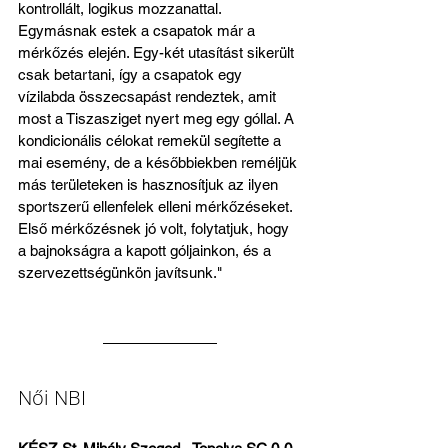
kontrollált, logikus mozzanattal. 
Egymásnak estek a csapatok már a 
mérkőzés elején. Egy-két utasítást sikerült 
csak betartani, így a csapatok egy 
vízilabda összecsapást rendeztek, amit 
most a Tiszasziget nyert meg egy góllal. A 
kondicionális célokat remekül segítette a 
mai esemény, de a későbbiekben reméljük 
más területeken is hasznosítjuk az ilyen 
sportszerű ellenfelek elleni mérkőzéseket. 
Első mérkőzésnek jó volt, folytatjuk, hogy 
a bajnokságra a kapott góljainkon, és a 
szervezettségünkön javítsunk."
Női NBI