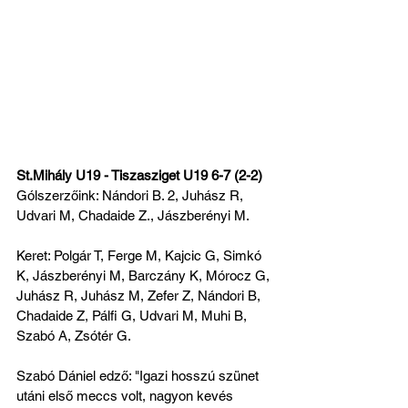
St.Mihály U19 - Tiszasziget U19 6-7 (2-2)
Gólszerzőink: Nándori B. 2, Juhász R, 
Udvari M, Chadaide Z., Jászberényi M.
Keret: Polgár T, Ferge M, Kajcic G, Simkó 
K, Jászberényi M, Barczány K, Mórocz G, 
Juhász R, Juhász M, Zefer Z, Nándori B, 
Chadaide Z, Pálfi G, Udvari M, Muhi B, 
Szabó A, Zsótér G.
Szabó Dániel edző: "Igazi hosszú szünet 
utáni első meccs volt, nagyon kevés 