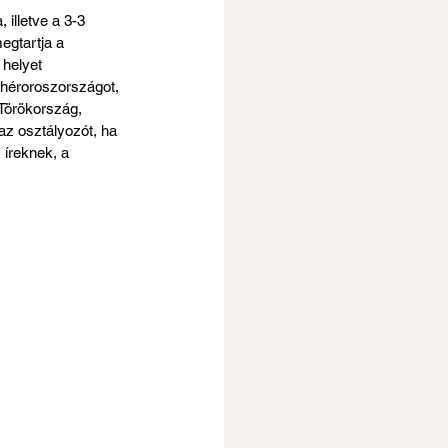
illetve a 3-3 
egtartja a 
helyet 
ehéroroszországot, 
 Törökország, 
z osztályozót, ha 
 íreknek, a 