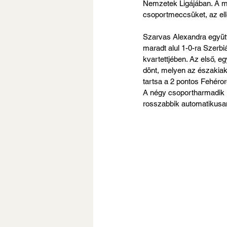
Nemzetek Ligájában. A mi
csoportmeccsüket, az ell
Szarvas Alexandra együtt
maradt alul 1-0-ra Szerbi
kvartettjében. Az első, e
dönt, melyen az északia
tartsa a 2 pontos Fehéro
A négy csoportharmadik kö
rosszabbik automatikusa