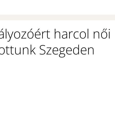
ályozóért harcol női
tottunk Szegeden