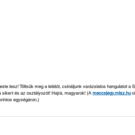
e lesz! Töltsük meg a lelátót, csináljunk varázslatos hangulatot a S
 sikert és az osztályozót! Hajrá, magyarok! 
(A 
meccsjegy.mlsz.hu
 o
orintos egységáron.)