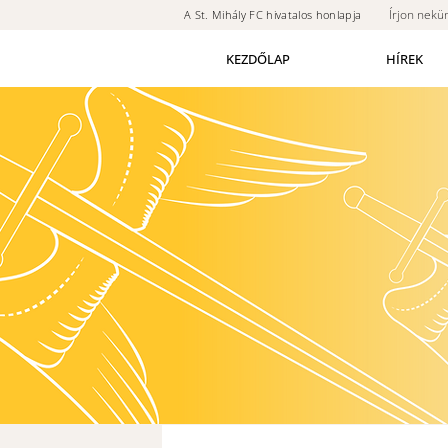
Írjon nekü
A St. Mihály FC hivatalos honlapja
KEZDŐLAP
HÍREK