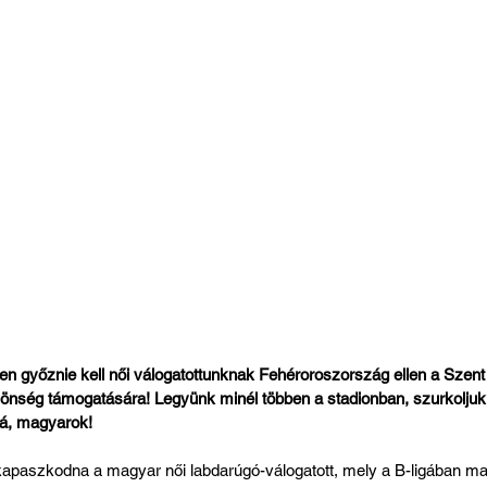
 győznie kell női válogatottunknak Fehéroroszország ellen a Szent
zönség támogatására! Legyünk minél többen a stadionban, szurkoljuk k
á, magyarok!
apaszkodna a magyar női labdarúgó-válogatott, mely a B-ligában ma