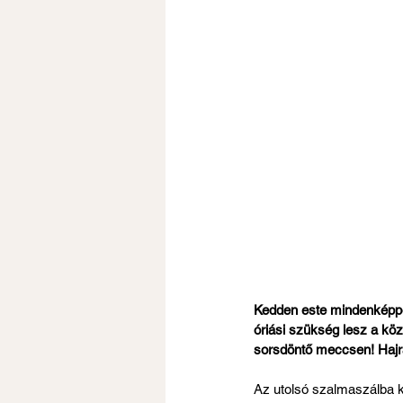
Kedden este mindenképpen
óriási szükség lesz a kö
sorsdöntő meccsen! Hajr
Az utolsó szalmaszálba k