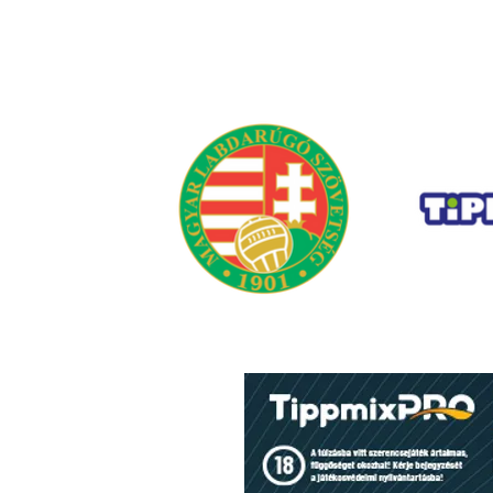
Gyorshir-Sorsolás