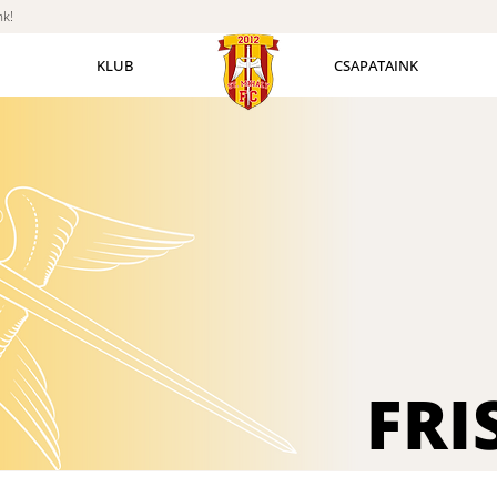
nk!
KLUB
CSAPATAINK
FRI