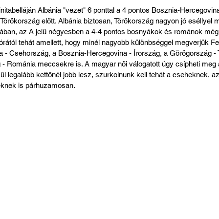
itabelláján Albánia "vezet" 6 ponttal a 4 pontos Bosznia-Hercegovina, 
rökország előtt. Albánia biztosan, Törökország nagyon jó eséllyel m
rtjában, az A jelű négyesben a 4-4 pontos bosnyákok és románok még 
órától tehát amellett, hogy minél nagyobb különbséggel megverjük F
nia - Csehország, a Bosznia-Hercegovina - Írország, a Görögország -
 - Románia meccsekre is. A magyar női válogatott úgy csípheti meg a
 legalább kettőnél jobb lesz, szurkolnunk kell tehát a cseheknek, az
eknek is párhuzamosan.