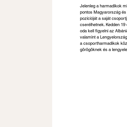
Jelenleg a harmadikok min
pontos Magyarország és Tö
pozícióját a saját csopo
cserélhetnek. Kedden 19 
oda kell figyelni az Albá
valamint a Lengyelország
a csoportharmadikok közül
görögöknek és a lengyel