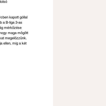
olsó 
ben kapott góllal 
 a B-liga 3-as 
szág mérkőzése 
 hogy maga mögött 
ikat megelőzzünk. 
 ellen, míg a két 