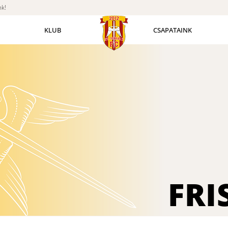
nk!
KLUB
CSAPATAINK
FRI