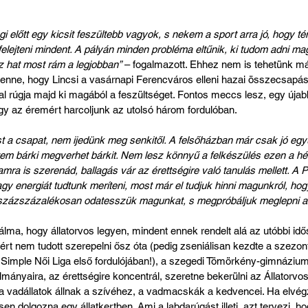
i előtt egy kicsit feszültebb vagyok, s nekem a sport arra jó, hogy té
 felejteni mindent. A pályán minden probléma eltűnik, ki tudom adni m
z hat most rám a legjobban”
 – fogalmazott. Ehhez nem is tehetünk má
benne, hogy Lincsi a vasárnapi Ferencváros elleni hazai összecsapáso
al rúgja majd ki magából a feszültséget. Fontos meccs lesz, egy újab
gy az éremért harcoljunk az utolsó három fordulóban.
a csapat, nem ijedünk meg senkitől. A felsőházban már csak jó egy
ntem bárki megverhet bárkit. Nem lesz könnyű a felkészülés ezen a hé
mra is szerenád, ballagás vár az érettségire való tanulás mellett. 
agy energiát tudtunk meríteni, most már el tudjuk hinni magunkról, ho
zázszázalékosan odatesszük magunkat, s megpróbáljuk meglepni a Fr
lma, hogy állatorvos legyen, mindent ennek rendelt alá az utóbbi id
ért nem tudott szerepelni ősz óta (pedig zseniálisan kezdte a szezont
 Simple Női Liga első fordulójában!), a szegedi Tömörkény-gimnáziu
lmányaira, az érettségire koncentrál, szeretne bekerülni az Állatorvo
b a vadállatok állnak a szívéhez, a vadmacskák a kedvencei. Ha elvég
n dolgozna egy állatkertben. Ami a labdarúgást illeti, azt tervezi, ho