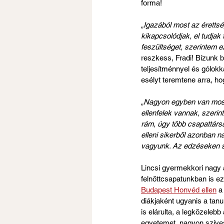
forma!
„Igazából most az érettség
kikapcsolódjak, el tudjak
feszültséget, szerintem e
reszkess, Fradi! Bízunk 
teljesítménnyel és gólokk
esélyt teremtene arra, ho
„Nagyon egyben van most 
ellenfelek vannak, szeri
rám, úgy több csapattársa
elleni sikerből azonban n
vagyunk. Az edzéseken s
Lincsi gyermekkori nagy á
felnőttcsapatunkban is ez
Budapest Honvéd ellen
 a
diákjaként ugyanis a tanu
is elárulta, a legközeleb
egyetemet, nagyon szívese