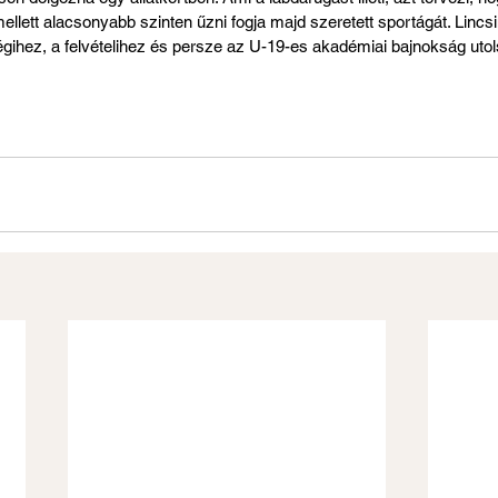
ellett alacsonyabb szinten űzni fogja majd szeretett sportágát. Linc
égihez, a felvételihez és persze az U-19-es akadémiai bajnokság uto