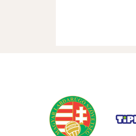
A jelen és a jövő csapatát
építi a Szent Mihály