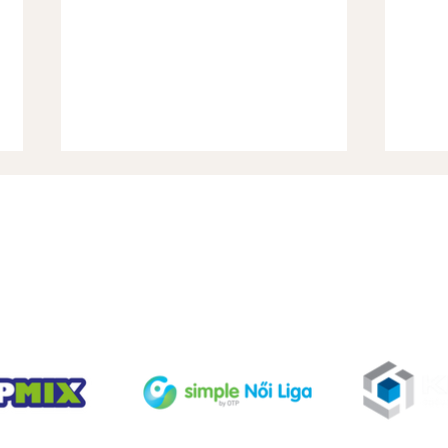
TÁMOGATÓINK
Nyár
Hétvégi előzetes: rajt a
Videoton ellen