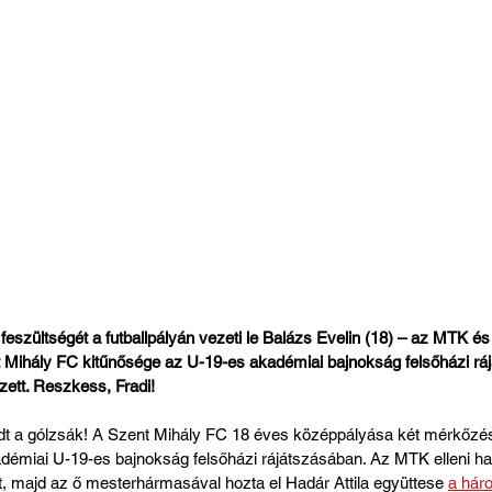
i feszültségét a futballpályán vezeti le Balázs Evelin (18) – az MTK é
Mihály FC kitűnősége az U-19-es akadémiai bajnokság felsőházi ráj
erzett. Reszkess, Fradi!
dt a gólzsák! A Szent Mihály FC 18 éves középpályása két mérkőzése
kadémiai U-19-es bajnokság felsőházi rájátszásában. Az MTK elleni ha
t, majd az ő mesterhármasával hozta el Hadár Attila együttese 
a hár