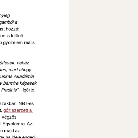
nyleg 
agamból a 
st hozzá: 
n is kitűnő 
b győzelem reális 
üttesek, nehéz 
ten, mert ahogy 
A Puskás Akadémia 
gy bármire képesek 
adit is” 
– ígérte.
őszakban. NB I-es 
, 
gólt szerzett a 
m végzős 
si Egyetemre. Azt 
zi majd az 
gy ha ideje engedi, 