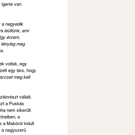
, igenis van 
k a negyedik 
a leültünk, ami 
Úgy érzem, 
 tényleg meg 
a.
ek voltak, egy 
ett egy társ, hogy 
eccset meg kell 
ánrészt vállalt. 
ezt a Puskás 
oha nem sikerült 
íneiben, a 
 a Makóról indult 
z a nagyszerű 