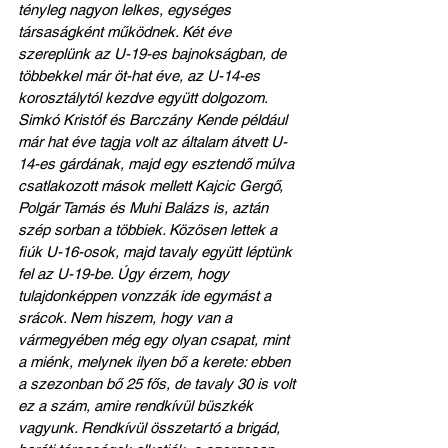
tényleg nagyon lelkes, egységes 
társaságként működnek. Két éve 
szereplünk az U-19-es bajnokságban, de 
többekkel már öt-hat éve, az U-14-es 
korosztálytól kezdve együtt dolgozom. 
Simkó Kristóf és Barczány Kende például 
már hat éve tagja volt az általam átvett U-
14-es gárdának, majd egy esztendő múlva 
csatlakozott mások mellett Kajcic Gergő, 
Polgár Tamás és Muhi Balázs is, aztán 
szép sorban a többiek. Közösen lettek a 
fiúk U-16-osok, majd tavaly együtt léptünk 
fel az U-19-be. Úgy érzem, hogy 
tulajdonképpen vonzzák ide egymást a 
srácok. Nem hiszem, hogy van a 
vármegyében még egy olyan csapat, mint 
a miénk, melynek ilyen bő a kerete: ebben 
a szezonban bő 25 fős, de tavaly 30 is volt 
ez a szám, amire rendkívül büszkék 
vagyunk. Rendkívül összetartó a brigád, 