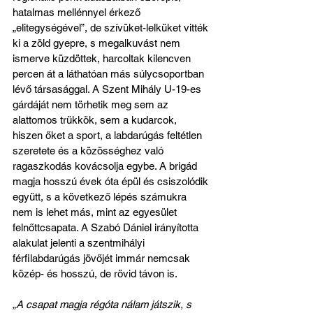
hatalmas mellénnyel érkező 
„elitegységével”, de szívüket-lelküket vitték 
ki a zöld gyepre, s megalkuvást nem 
ismerve küzdöttek, harcoltak kilencven 
percen át a láthatóan más súlycsoportban 
lévő társasággal. A Szent Mihály U-19-es 
gárdáját nem törhetik meg sem az 
alattomos trükkök, sem a kudarcok, 
hiszen őket a sport, a labdarúgás feltétlen 
szeretete és a közösséghez való 
ragaszkodás kovácsolja egybe. A brigád 
magja hosszú évek óta épül és csiszolódik 
együtt, s a következő lépés számukra 
nem is lehet más, mint az egyesület 
felnőttcsapata. A Szabó Dániel irányította 
alakulat jelenti a szentmihályi 
férfilabdarúgás jövőjét immár nemcsak 
közép- és hosszú, de rövid távon is.
„A csapat magja régóta nálam játszik, s 