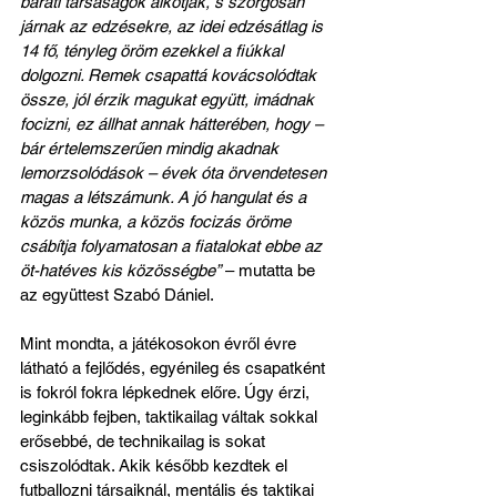
baráti társaságok alkotják, s szorgosan 
járnak az edzésekre, az idei edzésátlag is 
14 fő, tényleg öröm ezekkel a fiúkkal 
dolgozni. Remek csapattá kovácsolódtak 
össze, jól érzik magukat együtt, imádnak 
focizni, ez állhat annak hátterében, hogy – 
bár értelemszerűen mindig akadnak 
lemorzsolódások – évek óta örvendetesen 
magas a létszámunk. A jó hangulat és a 
közös munka, a közös focizás öröme 
csábítja folyamatosan a fiatalokat ebbe az 
öt-hatéves kis közösségbe”
 – mutatta be 
az együttest Szabó Dániel.
Mint mondta, a játékosokon évről évre 
látható a fejlődés, egyénileg és csapatként 
is fokról fokra lépkednek előre. Úgy érzi, 
leginkább fejben, taktikailag váltak sokkal 
erősebbé, de technikailag is sokat 
csiszolódtak. Akik később kezdtek el 
futballozni társaiknál, mentális és taktikai 