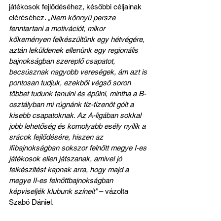
játékosok fejlődéséhez, későbbi céljainak 
eléréséhez. 
„Nem könnyű persze 
fenntartani a motivációt, mikor 
kőkeményen felkészültünk egy hétvégére, 
aztán leküldenek ellenünk egy regionális 
bajnokságban szereplő csapatot, 
becsúsznak nagyobb vereségek, ám azt is 
pontosan tudjuk, ezekből végső soron 
többet tudunk tanulni és épülni, mintha a B-
osztályban mi rúgnánk tíz-tizenöt gólt a 
kisebb csapatoknak. Az A-ligában sokkal 
jobb lehetőség és komolyabb esély nyílik a 
srácok fejlődésére, hiszen az 
ifibajnokságban sokszor felnőtt megye I-es 
játékosok ellen játszanak, amivel jó 
felkészítést kapnak arra, hogy majd a 
megye II-es felnőttbajnokságban 
képviseljék klubunk színeit”
 – vázolta 
Szabó Dániel.