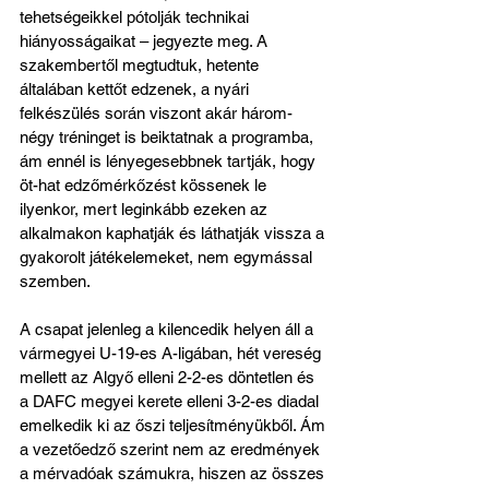
tehetségeikkel pótolják technikai 
hiányosságaikat – jegyezte meg. A 
szakembertől megtudtuk, hetente 
általában kettőt edzenek, a nyári 
felkészülés során viszont akár három-
négy tréninget is beiktatnak a programba, 
ám ennél is lényegesebbnek tartják, hogy 
öt-hat edzőmérkőzést kössenek le 
ilyenkor, mert leginkább ezeken az 
alkalmakon kaphatják és láthatják vissza a 
gyakorolt játékelemeket, nem egymással 
szemben.
A csapat jelenleg a kilencedik helyen áll a 
vármegyei U-19-es A-ligában, hét vereség 
mellett az Algyő elleni 2-2-es döntetlen és 
a DAFC megyei kerete elleni 3-2-es diadal 
emelkedik ki az őszi teljesítményükből. Ám 
a vezetőedző szerint nem az eredmények 
a mérvadóak számukra, hiszen az összes 