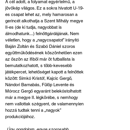
A cél adott, a folyamat egyértelmű, a 
jövőkép világos. Ez a sokra hivatott U-19-
es csapat lehet az, mely hamarosan a 
gerincét alkothatja a Szent Mihály megye 
II-es (de ki tudja, nagyobbat is 
álmodhatunk...) felnőttgárdájának. Nem 
véletlen, hogy a „nagycsapatot” irányító 
Baján Zoltán és Szabó Dániel szoros 
együttműködésének köszönhetően ezen 
az őszön az ifiből már öt futballista is 
bemutatkozhatott, s több-kevesebb 
játékpercet, lehetőséget kapott a felnőttek 
között: Simkó Kristóf, Kajcic Gergő, 
Nándori Barnabás, Fülöp Levente és 
Mórocz Gergő egyaránt belekóstolhatott 
már a megye II. légkörébe, s nemhogy 
nem vallottak szégyent, de valamennyien 
hozzá tudtak tenni a „nagyok” 
produkciójához. 
„Úgy gondolom, egyre szorosabb 