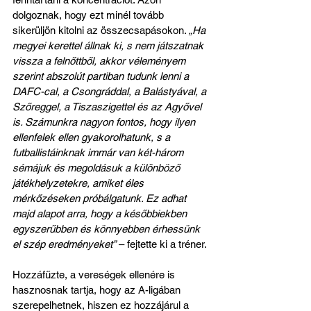
dolgoznak, hogy ezt minél tovább 
sikerüljön kitolni az összecsapásokon. 
„Ha 
megyei kerettel állnak ki, s nem játszatnak 
vissza a felnőttből, akkor véleményem 
szerint abszolút partiban tudunk lenni a 
DAFC-cal, a Csongráddal, a Balástyával, a 
Szőreggel, a Tiszaszigettel és az Agyővel 
is. Számunkra nagyon fontos, hogy ilyen 
ellenfelek ellen gyakorolhatunk, s a 
futballistáinknak immár van két-három 
sémájuk és megoldásuk a különböző 
játékhelyzetekre, amiket éles 
mérkőzéseken próbálgatunk. Ez adhat 
majd alapot arra, hogy a későbbiekben 
egyszerűbben és könnyebben érhessünk 
el szép eredményeket”
 – fejtette ki a tréner.
Hozzáfűzte, a vereségek ellenére is 
hasznosnak tartja, hogy az A-ligában 
szerepelhetnek, hiszen ez hozzájárul a 