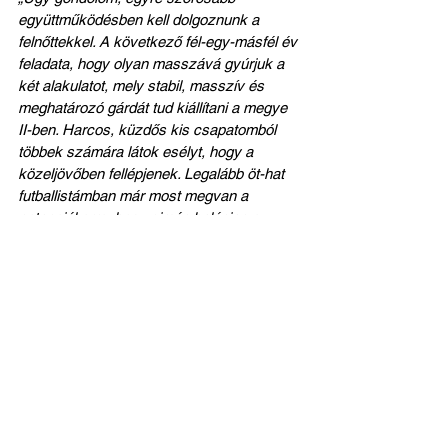
együttműködésben kell dolgoznunk a 
felnőttekkel. A következő fél-egy-másfél év 
feladata, hogy olyan masszává gyúrjuk a 
két alakulatot, mely stabil, masszív és 
meghatározó gárdát tud kiállítani a megye 
II-ben. Harcos, küzdős kis csapatomból 
többek számára látok esélyt, hogy a 
közeljövőben fellépjenek. Legalább öt-hat 
futballistámban már most megvan a 
potenciál arra, hogy simán belépjen a 
felnőtt megye II-be. Nyilván van, aki most 
még húsz-harminc percet kaphat, más már 
akár egy teljes meccset is bírna, ez 
egyénenként változik. Értelemszerűen a 
felnőttcsapat magja nem lesz fiatalabb, 
ezért is van szükség lépésről lépésre a 
fiatalításra, a vérfrissítésre, s a srácok 
számára fontos, hogy a rutinos, sokat 
megélt szentmihályi futballisták át tudják 
számukra adni azokat az értékes 