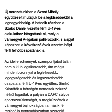
Új sorozatunkban a Szent Mihály 
együtteseit mutatjuk be a legkisebbektől a 
legnagyobbakig. A hatodik részben a 
Szabó Dániel vezette férfi U-19-es 
alakulathoz látogattunk el, mely a 
vármegyei A-ligában pallérozódik, s alapját 
képezheti a következő évek szentmihályi 
férfi felnőttcsapatának is.
Az idei eredmények szempontjából talán 
nem a klub legsikeresebb, ám mégis 
minden bizonnyal a leglelkesebb, 
legegységesebb és legszerethetőbb 
csapata a férfi U-19-es együttes. Simkó 
Kristófék a hétvégén nemcsak zokszó 
nélkül fogadták a pályán a DAFC súlyos 
sportszerűtlenségét, s megküzdöttek a 
vármegyei bajnokságban a másik fél 
regionális pontvadászatban szereplő, 