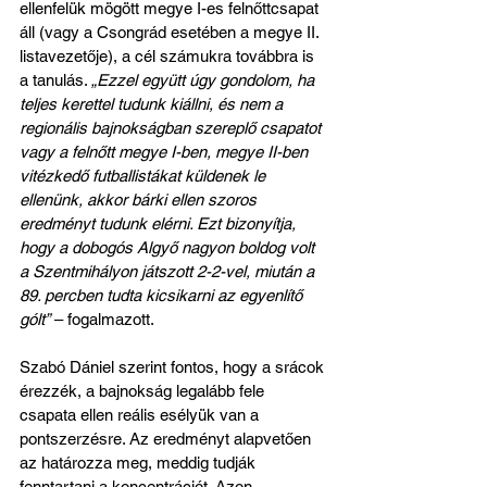
ellenfelük mögött megye I-es felnőttcsapat 
áll (vagy a Csongrád esetében a megye II. 
listavezetője), a cél számukra továbbra is 
a tanulás. 
„Ezzel együtt úgy gondolom, ha 
teljes kerettel tudunk kiállni, és nem a 
regionális bajnokságban szereplő csapatot 
vagy a felnőtt megye I-ben, megye II-ben 
vitézkedő futballistákat küldenek le 
ellenünk, akkor bárki ellen szoros 
eredményt tudunk elérni. Ezt bizonyítja, 
hogy a dobogós Algyő nagyon boldog volt 
a Szentmihályon játszott 2-2-vel, miután a 
89. percben tudta kicsikarni az egyenlítő 
gólt”
 – fogalmazott.
Szabó Dániel szerint fontos, hogy a srácok 
érezzék, a bajnokság legalább fele 
csapata ellen reális esélyük van a 
pontszerzésre. Az eredményt alapvetően 
az határozza meg, meddig tudják 
fenntartani a koncentrációt. Azon 