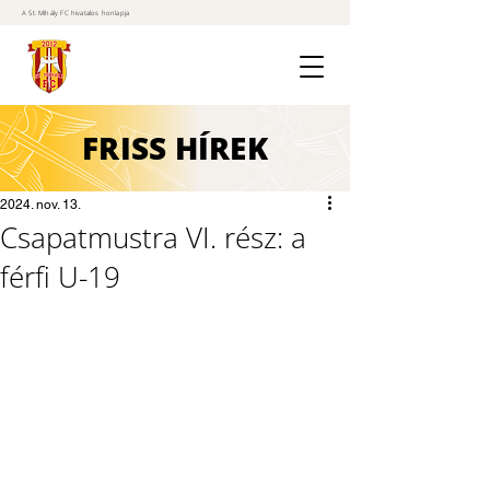
A St. Mihály FC hivatalos honlapja
FRISS
HÍREK
2024. nov. 13.
Csapatmustra VI. rész: a
férfi U-19