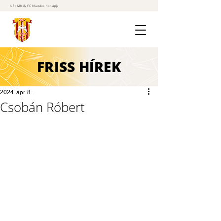
A St. Mihály FC hivatalos honlapja
FRISS
HÍREK
2024. ápr. 8.
Csobán Róbert