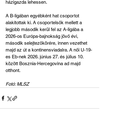
házigazda lehessen. 
A B-ligában egyébként hat csoportot 
alakítottak ki. A csoportelsők mellett a 
legjobb második kerül fel az A-ligába a 
2026-os Európa-bajnokság jövő évi, 
második selejtezőkörére, innen vezethet 
majd az út a kontinensviadalra. A női U-19-
es Eb-nek 2026. június 27. és július 10. 
között Bosznia-Hercegovina ad majd 
otthont.
Fotó: MLSZ
Az összes megtekintése
Friss bejegyzések