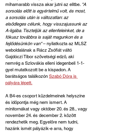
mihamarabb vissza akar jutni az elitbe. 
"A 
sorsolás előtt is egyértelmű volt, és most, 
a sorsolás után is változatlan: az 
elsődleges célunk, hogy visszajussunk az 
A-ligába. Tiszteljük az ellenfeleinket, de a 
fókusz továbbra is saját magunkon és a 
fejlődésünkön van"
 – nyilatkozta az MLSZ 
weboldalának a Rácz Zsófiát váltó 
Gajdóczi Tibor szövetségi edző, aki 
nemrég a Szlovákia elleni idegenbeli 1-1-
gyel mutatkozott be a kispadon. A 
barátságos találkozón 
Szabó Dóra is 
pályára lépett.
A B4-es csoport küzdelmeinek helyszíne 
és időpontja még nem ismert. A 
minitornákat vagy október 20. és 28., vagy 
november 24. és december 2. között 
rendezhetik meg. Egyelőre nem tudni, 
hazánk ismét pályázik-e arra, hogy 