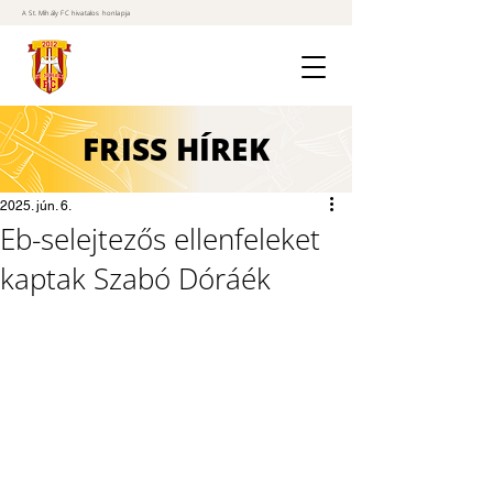
A St. Mihály FC hivatalos honlapja
FRISS
HÍREK
2025. jún. 6.
Eb-selejtezős ellenfeleket
kaptak Szabó Dóráék