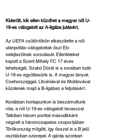
Kiderült, kik ellen küzdhet a magyar női U-
19-es válogatott az A-ligába jutásért.
Az UEFA csütörtökön elkészítette a női 
utánpótlás-válogatottak őszi Eb-
selejtezőinek sorsolását. Ellenfeleket 
kapott a Szent Mihály FC 17 éves 
tehetségét, Szabó Dórát is a soraiban tudó 
U-19-es együttesünk is. A magyar lányok 
Csehországgal, Litvániával és Moldovával 
küzdenek majd a B-ligában a feljutásért.
Korábban honlapunkon is beszámoltunk 
róla, a női U-19-es válogatott tavasszal 
Telkiben három ponttal másodikként 
végzett a háromcsapatos csoportjában 
Törökország mögött, így ősszel is a B jelű 
osztályban szerepel. A gárda azonban 