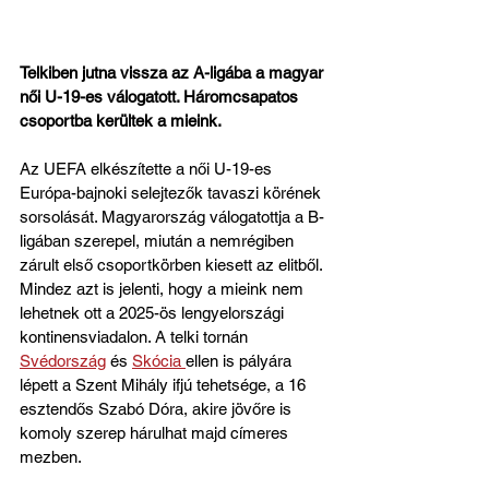
Telkiben jutna vissza az A-ligába a magyar 
női U-19-es válogatott. Háromcsapatos 
csoportba kerültek a mieink.
Az UEFA elkészítette a női U-19-es 
Európa-bajnoki selejtezők tavaszi körének 
sorsolását. Magyarország válogatottja a B-
ligában szerepel, miután a nemrégiben 
zárult első csoportkörben kiesett az elitből. 
Mindez azt is jelenti, hogy a mieink nem 
lehetnek ott a 2025-ös lengyelországi 
kontinensviadalon. A telki tornán 
Svédország
 és 
Skócia 
ellen is pályára 
lépett a Szent Mihály ifjú tehetsége, a 16 
esztendős Szabó Dóra, akire jövőre is 
komoly szerep hárulhat majd címeres 
mezben.