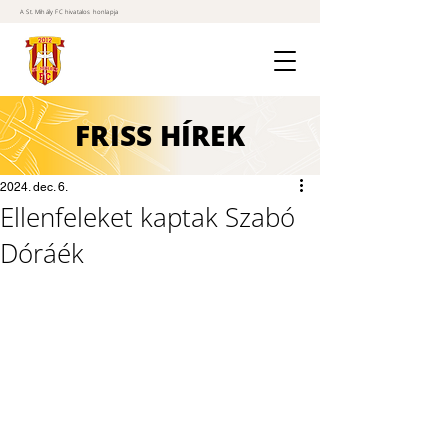
A St. Mihály FC hivatalos honlapja
FRISS
HÍREK
2024. dec. 6.
Ellenfeleket kaptak Szabó
Dóráék