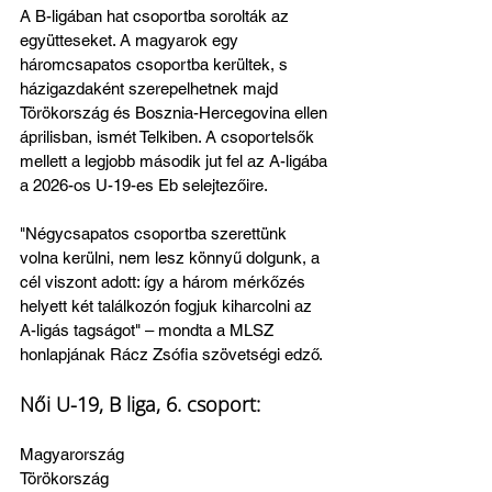
A B-ligában hat csoportba sorolták az 
együtteseket. A magyarok egy 
háromcsapatos csoportba kerültek, s 
házigazdaként szerepelhetnek majd 
Törökország és Bosznia-Hercegovina ellen 
áprilisban, ismét Telkiben. A csoportelsők 
mellett a legjobb második jut fel az A-ligába 
a 2026-os U-19-es Eb selejtezőire. 
"Négycsapatos csoportba szerettünk 
volna kerülni, nem lesz könnyű dolgunk, a 
cél viszont adott: így a három mérkőzés 
helyett két találkozón fogjuk kiharcolni az 
A-ligás tagságot" – mondta a MLSZ 
honlapjának Rácz Zsófia szövetségi edző.
Női U-19, B liga, 6. csoport:
Magyarország
Törökország