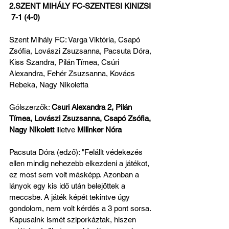
2.SZENT MIHÁLY FC-SZENTESI KINIZSI 
 7-1 (4-0)
Szent Mihály FC: Varga Viktória, Csapó 
Zsófia, Lovászi Zsuzsanna, Pacsuta Dóra, 
Kiss Szandra, Pilán Tímea, Csúri 
Alexandra, Fehér Zsuzsanna, Kovács 
Rebeka, Nagy Nikoletta
Gólszerzők: 
Csuri Alexandra 2, Pilán 
Tímea, Lovászi Zsuzsanna, Csapó Zsófia, 
Nagy Nikolett 
illetve
 Milinker Nóra
Pacsuta Dóra (edző): "Felállt védekezés 
ellen mindig nehezebb elkezdeni a játékot, 
ez most sem volt másképp. Azonban a 
lányok egy kis idő után belejöttek a 
meccsbe. A játék képét tekintve úgy 
gondolom, nem volt kérdés a 3 pont sorsa. 
Kapusaink ismét sziporkáztak, hiszen 