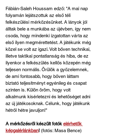
Fábián-Saleh Houssam edző: "A mai nap 
folyamán lejátszottuk az első téli 
felkészülési mérkőzésünket. A lányok jól 
álltak bele a munkába az újévben, így nem 
csoda, hogy mindenki izgatottan várta az 
első ilyen megmérettetést. A játékunk még 
közel se volt az igazi. Volt bőven technikai, 
illetve taktikai pontatlanság és hiba, de ez 
ilyenkor a felkészülés kellős közepén még 
teljesen normális. Örülök a győzelemnek, 
de ami fontosabb, hogy bőven láttam 
biztató teljesítményt egyénileg és csapat 
szinten is. Külön öröm, hogy volt 
alkalmunk kísérletezni és lehetőséget adni 
az új játékosoknak. Célunk, hogy játékunk 
hétről hétre javuljon!"
A mérkőzésről készült fotók 
elérhetők 
képgalériánkban
! 
(fotós: Masa Bence)