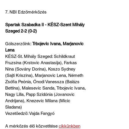
7. NBI Edzőmérkőzés
Spartak Szabadka II - KÉSZ-Szent Mihály 
Szeged 2-2 (0-2)
Gólszerzőink: 
Trbojevic Ivana, Marjanovic 
Lena
KÉSZ-St. Mihály Szeged: 
Schildkraut 
Fruzsina (Krstovic Anastasija), Farkas 
Nina (Sovány Dorina), Koszo Sydney 
(Sajti Kriszina), Marjanovic Lena, Németh 
Zsófia Peónia, Ónodi Vanessza (Balázs 
Bettina), Malesevic Sanda, Trbojevic Ivana, 
Nagy Lilla, Papp Szidónia (Jovanovic 
Andrijana), Knezevic Milana (Micic 
Sladana)
Vezetőedző: Vajda Fangyó 
A mérkőzés élő közvetítése 
cikkünkben