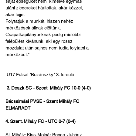
saját épségüket nem  kímélve egymás 
utáni ziccereket hárítottak, akár kézzel, 
akár fejjel.
Folytatjuk a munkát, hiszen nehéz 
mérkőzések állnak előttünk.
Csapatkapitányunknak pedig mielőbbi 
felépülést kívánunk, aki egy rossz 
mozdulat után sajnos nem tudta folytatni a 
mérkőzést."
 U17 Futsal "Buzánszky" 3. forduló
 3. Deszk SC - Szent  Mihály FC 10-0 (4-0)
Bácsalmási PVSE - Szent Mihály FC  
ELMARADT
4. Szent. Mihály FC - UTC 0-7 (0-4)
St. Mihály: Kiss-Molnár Bence, Juhász 