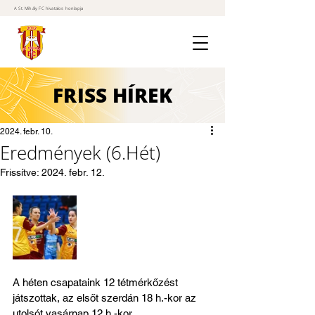
A St. Mihály FC hivatalos honlapja
FRISS
HÍREK
2024. febr. 10.
Eredmények (6.Hét)
Frissítve:
2024. febr. 12.
A héten csapataink 12 tétmérkőzést 
játszottak, az elsőt szerdán 18 h.-kor az 
utolsót vasárnap 12 h.-kor.