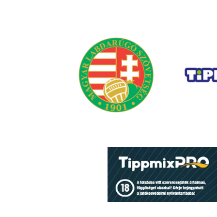
Rajt: Szent Mihály - Videoton
17 órától ÉLŐ