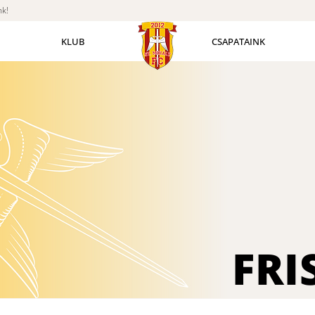
nk!
KLUB
CSAPATAINK
FRI