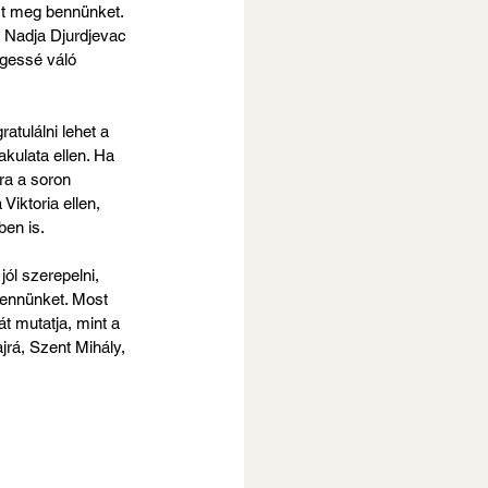
rt meg bennünket. 
. Nadja Djurdjevac 
egessé váló 
atulálni lehet a 
kulata ellen. Ha 
ra a soron 
iktoria ellen, 
en is. 
ól szerepelni, 
bennünket. Most 
t mutatja, mint a 
jrá, Szent Mihály, 