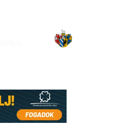
gi előzetes: rajt a
oton ellen