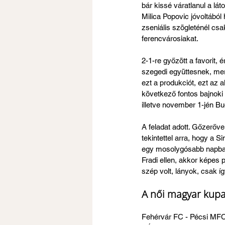
bár kissé váratlanul a lá
Milica Popovic jóvoltából
zseniális szögleténél csa
ferencvárosiakat.
2-1-re győzött a favorit, 
szegedi együttesnek, mer
ezt a produkciót, ezt az 
következő fontos bajnoki 
illetve november 1-jén B
A feladat adott. Gőzerőve
tekintettel arra, hogy a 
egy mosolygósabb napban 
Fradi ellen, akkor képes 
szép volt, lányok, csak í
A női magyar kup
Fehérvár FC - Pécsi MFC