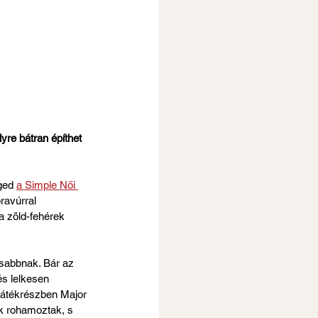
re bátran építhet 
ged 
a Simple Női 
ravúrral 
a zöld-fehérek 
sabbnak. Bár az 
s lelkesen 
 játékrészben Major 
nk rohamoztak, s 