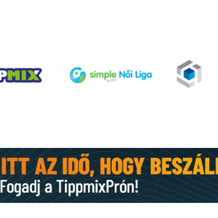
TÁMOGATÓINK
A jelen és a jövő csapatát
Hétvé
építi a Szent Mihály
Vide