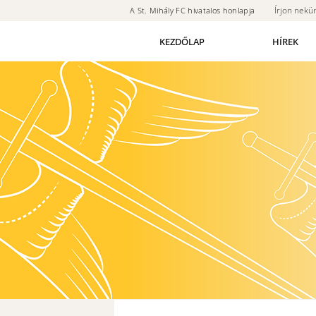
Írjon nekü
A St. Mihály FC hivatalos honlapja
KEZDŐLAP
HÍREK