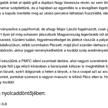
togatók értek el újabb gólt a duplázó Nagy Vanessza révén, ez sem tö
 hamar szépítettünk, és a hajrában az egyenlítés is a levegőben lógott
k a kapufa mentette meg az utolsó percekre láthatóan frusztrálttá, id
érvényesítve a papírformát, de ahogy Major László fogalmazott, csak gr
t ilyen jól még sohasem játszottunk Magyarország legerősebb női ala
akaratot, küzdeni tudást, fegyelmezettséget és játékot visszük a pályá
találkozókon, előbb szombaton Pécsett, majd jövő szerdán idehaza a V
udaörsön, akkor joggal reménykedhetünk a további szép eredményekb
l készülünk a PMFC elleni szombati derbire, ahol nagyon szeretnénk j
Simple Női Liga előző kiírásában a baranyaiak kétszer is megtréfáltak 
bízunk, ezért dolgoznak a héten a lányok, s ha a csapat azt az arcá
pontot, pontokat szerezni a nagyon masszív is kitűnő Pécs ellen is. Ha
gy tovább!
a nyolcaddöntőjében:
 0-8