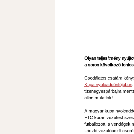
Olyan teljesítmény nyújt
a soron következő fonto
Csodálatos csatára kénys
Kupa nyolcaddöntőjében
tizenegyespárbajra ments
ellen mutattak!
A magyar kupa nyolcaddö
FTC korán vezetést szerz
futballozott, a vendégek 
László vezetőedző cserékke