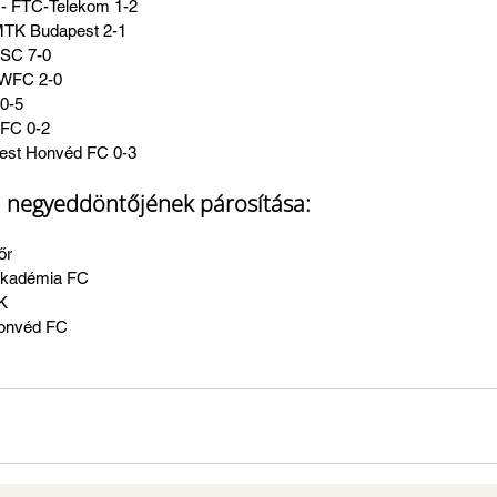
 - FTC-Telekom 1-2
MTK Budapest 2-1
 SC 7-0
i WFC 2-0
 0-5
 FC 0-2
pest Honvéd FC 0-3
 negyeddöntőjének párosítása:
őr
Akadémia FC
TK
Honvéd FC