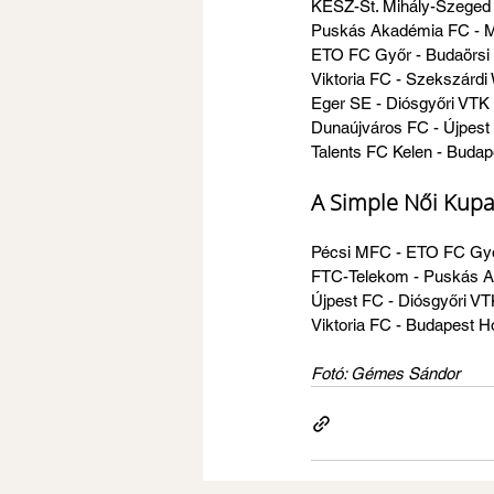
KÉSZ-St. Mihály-Szeged
Puskás Akadémia FC - 
ETO FC Győr - Budaörsi
Viktoria FC - Szekszárd
Eger SE - Diósgyőri VTK
Dunaújváros FC - Újpest
Talents FC Kelen - Buda
A Simple Női Kupa
Pécsi MFC - ETO FC Gy
FTC-Telekom - Puskás 
Újpest FC - Diósgyőri V
Viktoria FC - Budapest 
Fotó: Gémes Sándor