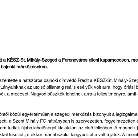
ott a KÉSZ-St. Mihály-Szeged a Ferencváros elleni kupameccsen, mely
s bajnoki mérkőzéseken.
zerítette a hatszoros bajnoki címvédő Fradit a KÉSZ-St. Mihály-Sze
. Lányainknak az utolsó pillanatig reális esélyük volt arra, hogy óriási b
ék a meccset. Nagyon büszkék lehetnek arra a teljesítményre, amit 
ntői közül egyértelműen a szegedi mérkőzés bizonyult a legizgalma
ett, a Szent Mihály FC hátrányban is szervezetten, fegyelmezetten é
nem tudtak újabb lehetőséget kialakítani az első félidőben. A második
l frissített, s ekkor már abszolút kiegyenlítetté vált a játék. A miei