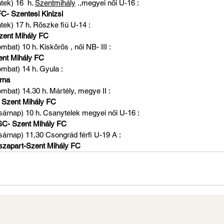
ek) 16  h. 
Szentmihály
 .,megyei női U-16 :                                              
C- Szentesi Kinizsi
h. Röszke fiú U-14 :                                                                        
zent Mihály FC
0 h. Kiskörös , női NB- III :                                                              
ent Mihály FC
 h. Gyula :                                                                                     
rna
4.30 h. Mártély, megye II :                                                               
 Szent Mihály FC
) 10 h. Csanytelek megyei női U-16 :                                                 
SC- Szent Mihály FC
) 11,30 Csongrád férfi U-19 A :                                                          
szapart-Szent Mihály FC 