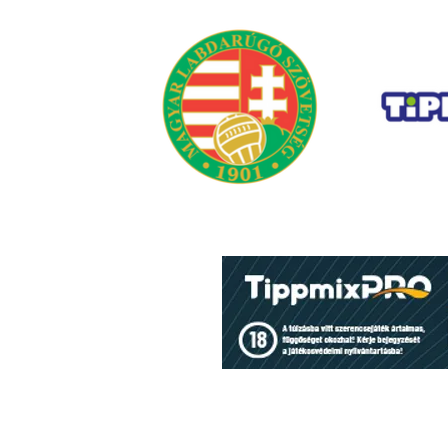
Mérkőzések, eredmények
(32. hét) - FRISSÜL