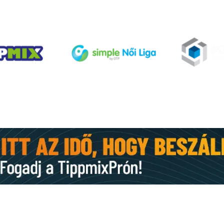
Rossz rajt: Szent Mihály -
A je
Videoton 0-1
épít
KAPCSOLAT