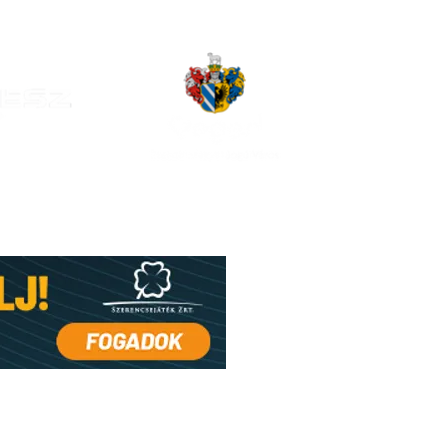
len és a jövő csapatát
i a Szent Mihály