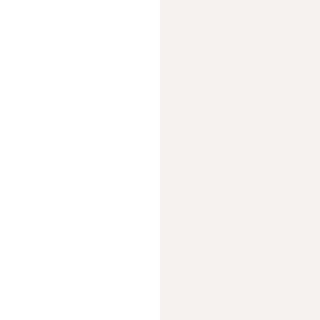
                        
                         
                          