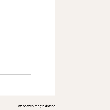
                            
                          
                          
                           
                         
                         
                         
Az összes megtekintése