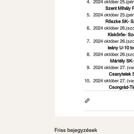
2024 október 25.(pént
Szent Mihály F
2024 október 25.(péntek) 17 
 Röszke SK- S
2024 október 26.(szombat) 1
Kiskörös- Sz
2024 október 26.(szombat) 14
leány U-10 to
2024 október 26.(szombat) 1
 Mártély SK-
2024 október 27. (vasárnap
 Csanytelek 
2024 október 27. (vasárnap
Csongrád-Ti
Friss bejegyzések