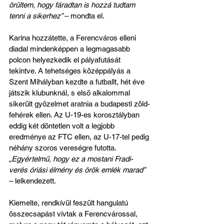
örültem, hogy fáradtan is hozzá tudtam 
tenni a sikerhez” 
– mondta el.
Karina hozzátette, a Ferencváros elleni 
diadal mindenképpen a legmagasabb 
polcon helyezkedik el pályafutását 
tekintve. A tehetséges középpályás a 
Szent Mihályban kezdte a futballt, hét éve 
játszik klubunknál, s első alkalommal 
sikerült győzelmet aratnia a budapesti zöld-
fehérek ellen. Az U-19-es korosztályban 
eddig két döntetlen volt a legjobb 
eredménye az FTC ellen, az U-17-tel pedig 
néhány szoros vereségre futotta. 
„Egyértelmű, hogy ez a mostani Fradi-
verés óriási élmény és örök emlék marad”
– lelkendezett.
Kiemelte, rendkívül feszült hangulatú 
összecsapást vívtak a Ferencvárossal, 