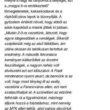
melyre a nagy tét rányomta a bélyegét, ezt 
a „megye II-re emlékeztető” 
tömegjelenetek, kakaskodások és a 
röpködő piros lapok is bizonyítják. A 
győzelem értékét növeli, hogy ebből az 
adok-kapokból a mieink jöttek ki jobban. 
„Miután 2-0-ra vezettünk, látszott, hogy 
egyre idegesebbek a vendégek. Sikerült 
szépíteniük még az első félidőben, ám 
utána okosan és taktikusan tartottuk az 
eredmény. A második felvonásra 
keményen kiéleződtek az érzelmi 
feszültségek, s nagyon nehéz volt 
átvészelni ezt azt időszakot. A Fradi 
mindenáron nyerni akart, de bennünk is az 
volt, hogy most tényleg itt az esély, 
vezetünk a Ferencváros ellen, ezt nem 
szalaszthatjuk el. A szünetben az edzőink 
felhívták rá a figyelmünket, máshogy 
álljunk hozzá a folytatáshoz, mint nemrég 
az MTK ellen tettük, ahol sajnos elszórtuk 