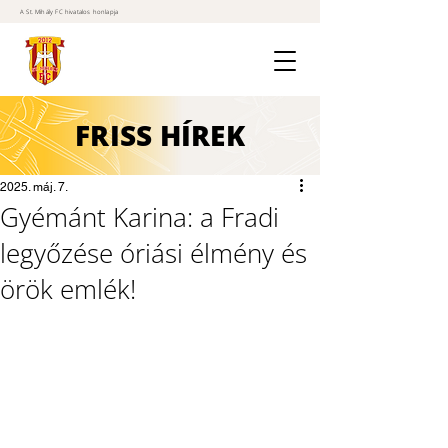
A St. Mihály FC hivatalos honlapja
FRISS
HÍREK
2025. máj. 7.
Gyémánt Karina: a Fradi
legyőzése óriási élmény és
örök emlék!