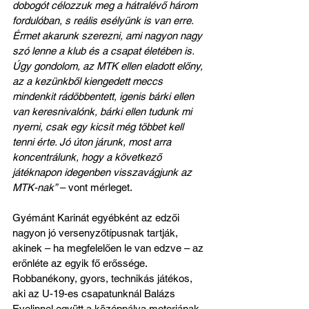
dobogót célozzuk meg a hátralévő három 
fordulóban, s reális esélyünk is van erre. 
Érmet akarunk szerezni, ami nagyon nagy 
szó lenne a klub és a csapat életében is. 
Úgy gondolom, az MTK ellen eladott előny, 
az a kezünkből kiengedett meccs 
mindenkit rádöbbentett, igenis bárki ellen 
van keresnivalónk, bárki ellen tudunk mi 
nyerni, csak egy kicsit még többet kell 
tenni érte. Jó úton járunk, most arra 
koncentrálunk, hogy a következő 
játéknapon idegenben visszavágjunk az 
MTK-nak”
 – vont mérleget.
Gyémánt Karinát egyébként az edzői 
nagyon jó versenyzőtípusnak tartják, 
akinek – ha megfelelően le van edzve – az 
erőnléte az egyik fő erőssége. 
Robbanékony, gyors, technikás játékos, 
aki az U-19-es csapatunknál Balázs 
Evelinnel együtt a középpálya motorjának 