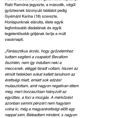
Rabi Ramóna jegyezte, a második, végül 
győztesnek bizonyuló találatot pedig 
Gyémánt Karina (18) szerezte. 
Honlapunknak elárulta, élete egyik 
legfontosabb diadalának és egyik 
legjelentősebb góljának tartja a múlt 
vasárnapit.
„Fantasztikus érzés, hogy győzelemhez 
tudtam segíteni a csapatot! Bevallom 
őszintén, nem így indultam neki a 
meccsnek, eléggé fáradt voltam, hiszen az 
elmúlt hetekben sokat kellett tanulnom az 
érettségi miatt, emiatt sok edzést 
mulasztottam, amit nagyon negatívan éltem 
meg, mert borzasztóan hiányzott az 
együttes, a foci a mozgás. A mérkőzést 
azonban semmi pénzért nem hagytam 
volna ki, még a magyarérettségi előtt egy 
nappal sem. Beleadtam mindent, s nagyon 