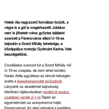
Hetek óta nagyszerű formában focizik, s 
végre is a gól is megérkezett! Jobbkor 
nem is jöhetett volna: győztes találatot 
szerzett a Ferencváros elleni U-19-es 
bajnokin a Szent Mihály tehetsége, a 
középpálya motorja: Gyémánt Karina. Vele 
beszélgettünk.
Csodálatos szezont fut a Szent Mihály női 
U-19-es csapata, de nem lehet kérdés: 
Hadár Attila együttese az elmúlt hétvégén 
aratta a 
legeslegnagyobb győzelmét
. 
Lányaink az akadémiai bajnokság 
felsőházi rájátszásában 
rendkívül parázs 
csatában verték 2-1-re
 Tápén az 
egyértelműen az aranyéremre hajtó 
Ferencvárost. Az első gólunkat a kapitány, 