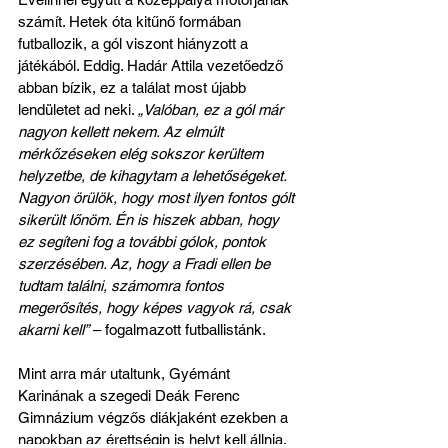
számít. Hetek óta kitűnő formában 
futballozik, a gól viszont hiányzott a 
játékából. Eddig. Hadár Attila vezetőedző 
abban bízik, ez a találat most újabb 
lendületet ad neki. 
„Valóban, ez a gól már 
nagyon kellett nekem. Az elmúlt 
mérkőzéseken elég sokszor kerültem 
helyzetbe, de kihagytam a lehetőségeket. 
Nagyon örülök, hogy most ilyen fontos gólt 
sikerült lőnöm. Én is hiszek abban, hogy 
ez segíteni fog a további gólok, pontok 
szerzésében. Az, hogy a Fradi ellen be 
tudtam találni, számomra fontos 
megerősítés, hogy képes vagyok rá, csak 
akarni kell”
 – fogalmazott futballistánk.
Mint arra már utaltunk, Gyémánt 
Karinának a szegedi Deák Ferenc 
Gimnázium végzős diákjaként ezekben a 
napokban az érettségin is helyt kell állnia. 