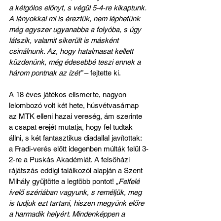
a kétgólos előnyt, s végül 5-4-re kikaptunk. 
A lányokkal mi is éreztük, nem léphetünk 
még egyszer ugyanabba a folyóba, s úgy 
látszik, valamit sikerült is másként 
csinálnunk. Az, hogy hatalmasat kellett 
küzdenünk, még édesebbé teszi ennek a 
három pontnak az ízét”
 – fejtette ki.
A 18 éves játékos elismerte, nagyon 
lelombozó volt két hete, húsvétvasárnap 
az MTK elleni hazai vereség, ám szerinte 
a csapat erejét mutatja, hogy fel tudtak 
állni, s két fantasztikus diadallal javítottak: 
a Fradi-verés előtt idegenben múlták felül 3-
2-re a Puskás Akadémiát. A felsőházi 
rájátszás eddigi találkozói alapján a Szent 
Mihály gyűjtötte a legtöbb pontot! 
„Felfelé 
ívelő szériában vagyunk, s reméljük, meg 
is tudjuk ezt tartani, hiszen megyünk előre 
a harmadik helyért. Mindenképpen a 