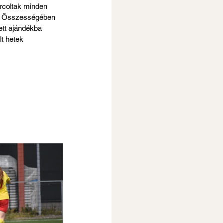
rcoltak minden 
at. Összességében 
ett ajándékba 
t hetek 