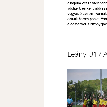
a kapura veszélytelenebb
labdáért, és két újabb sz
vegyes érzéseim vannak, j
adtunk három pontot. Van
eredményei is bizonyítják
Leány U17 A