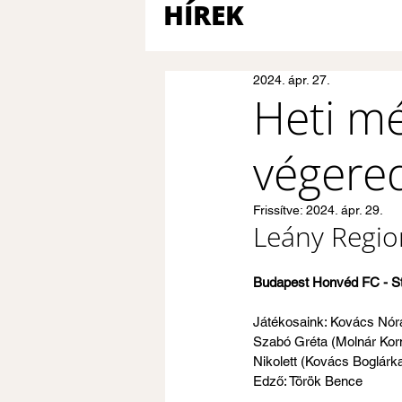
HÍREK
2024. ápr. 27.
Heti m
végered
Frissítve:
2024. ápr. 29.
Leány Regio
Budapest Honvéd FC - St.
Játékosaink: Kovács Nóra
Szabó Gréta (Molnár Korn
Nikolett (Kovács Boglárk
Edző: Török Bence