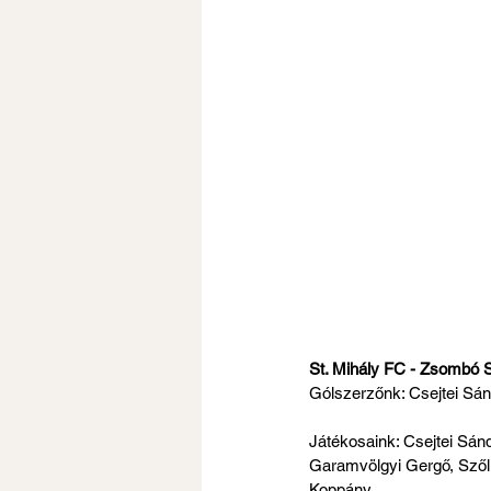
St. Mihály FC - Zsombó S
Gólszerzőnk: Csejtei Sá
Játékosaink: Csejtei Sán
Garamvölgyi Gergő, Szőll
Koppány