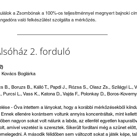
tulálok a Zsombónak a 100%-os teljesítménnyel megnyert bajnoki c
angadóra való felkészülést szolgálta a mérkőzés.
lsóház 2. forduló
2)
y, Kovács Boglárka
cs B., Boruzs B., Kálló T., Papdi J., Rózsa S., Olasz Zs., Szilágyi L., 
, Purcsi L., Vass K., Katona D., Vajda F., Polonkay D., Boros-Koverny
ése - Óva intettem a lányokat, hogy a korábbi mérkőzésekből kiindulv
nnek ellenére korántsem voltunk annyira koncentráltak, mint kellett 
őben nagyon sokat volt nálunk a labda, az ellenfél egyetlen kapuralöv
, amivel vezetést is szereztek. Sikerült fordítani még a szünet előtt,
emelegedni. A második félidőben sem változott sokat a játék képe, ta