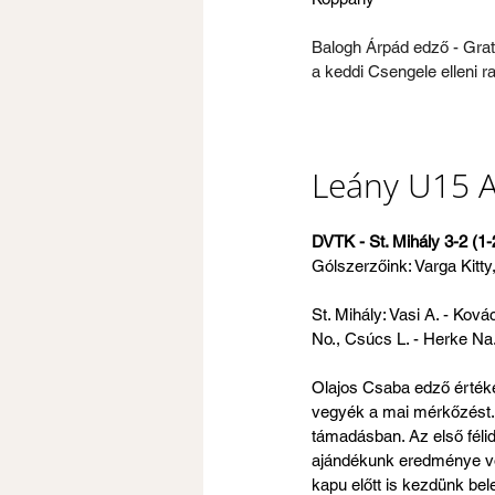
Balogh Árpád edző - Gra
a keddi Csengele elleni r
Leány U15 A
DVTK - St. Mihály 3-2 (1-
Gólszerzőink: Varga Kitt
St. Mihály: Vasi A. - Ková
No., Csúcs L. - Herke Na.
Olajos Csaba edző értékel
vegyék a mai mérkőzést. E
támadásban. Az első félid
ajándékunk eredménye volt
kapu előtt is kezdünk bel