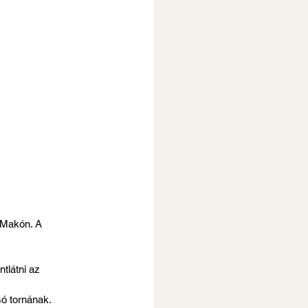
 Makón. A 
tlátni az 
ó tornának.