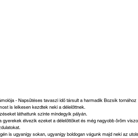
olója - Napsütéses tavaszi idő társult a harmadik Bozsik tornához
st is lelkesen kezdtek neki a délelőttnek.
éseket láthattunk szinte mindegyik pályán. 
a gyerekek élvezik ezeket a délelőttöket és még nagyobb öröm viszon
ulatokat. 
én is ugyanígy sokan, ugyanígy boldogan vágunk majd neki az utols