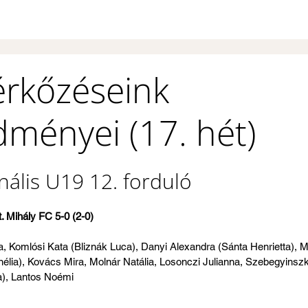
érkőzéseink
ményei (17. hét)
nális U19 12. forduló
 Mihály FC 5-0 (2-0)
, Komlósi Kata (Bliznák Luca), Danyi Alexandra (Sánta Henrietta), Má
élia), Kovács Mira, Molnár Natália, Losonczi Julianna, Szebegyinszki
a), Lantos Noémi