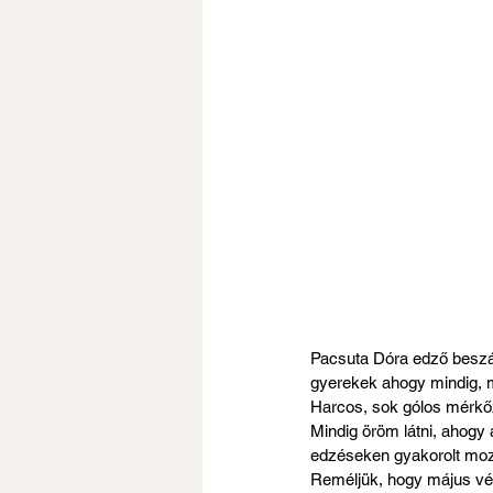
Pacsuta Dóra edző beszám
gyerekek ahogy mindig, mo
Harcos, sok gólos mérkőz
Mindig öröm látni, ahogy 
edzéseken gyakorolt mozd
Reméljük, hogy május vég