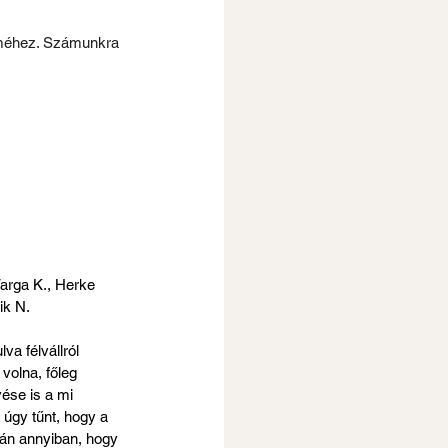
íméhez. Számunkra 
Varga K., Herke 
ik N.
a félvállról 
volna, főleg 
ése is a mi 
 úgy tűnt, hogy a 
lán annyiban, hogy 