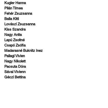
Kugler Hanna
Pilán Tímea
Fehér Zsuzsanna
Balla Kitti
Lovászi Zsuzsanna
Kiss Szandra
Nagy Anita
Lapú Zsoltné
Csapó Zsófia
Madarasné Buknitz Inez
Pallagi Vivien
Nagy Nikolett
Pacsuta Dóra
Sávai Vivienn
Géczi Bettina