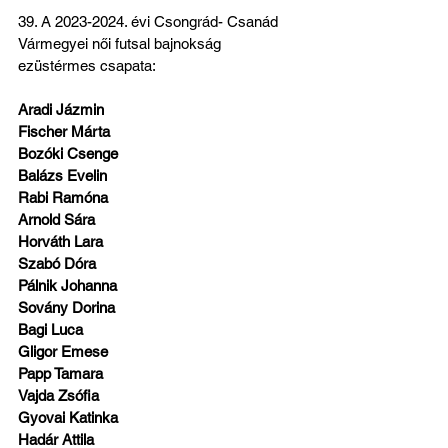
39. A 2023-2024. évi Csongrád- Csanád 
Vármegyei női futsal bajnokság 
ezüstérmes csapata:
Aradi Jázmin
Fischer Márta
Bozóki Csenge
Balázs Evelin
Rabi Ramóna
Arnold Sára
Horváth Lara
Szabó Dóra
Pálnik Johanna
Sovány Dorina
Bagi Luca
Gligor Emese
Papp Tamara
Vajda Zsófia
Gyovai Katinka
Hadár Attila