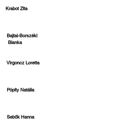
Krabot Zita 
 Bajtai-Borszéki 
 Bianka  
 Virgoncz Loretta 
 Pópity Natália 
 Sebők Hanna 