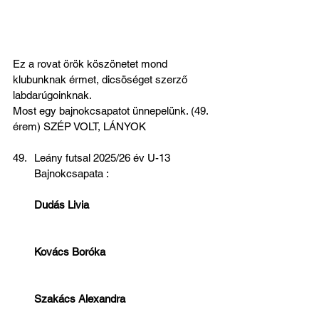
Ez a rovat örök köszönetet mond 
klubunknak érmet, dicsöséget szerző 
labdarúgoinknak.
Most egy bajnokcsapatot ünnepelünk. (49. 
érem) SZÉP VOLT, LÁNYOK
Leány futsal 2025/26 év U-13 
Bajnokcsapata :                                     
Dudás Livia                                            
Kovács Boróka                                      
Szakács Alexandra                               