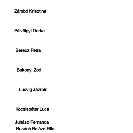
Zámbó Krisztina                                    
Pálvölgyi Dorka                                      
 Berecz Petra                                         
  Bakonyi Zoé                                         
    Ludvig Jázmin                                   
 Kocsispéter Luca    
Juhász Fernanda
         Busáné Balázs Rita 