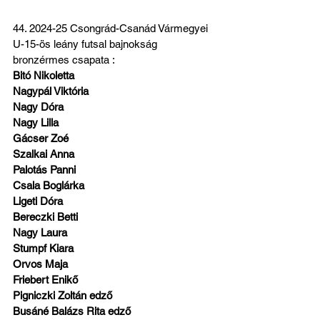
44. 2024-25 Csongrád-Csanád Vármegyei 
U-15-ös leány futsal bajnokság 
bronzérmes csapata :
Bitó Nikoletta
Nagypál Viktória
Nagy Dóra
Nagy Lilla
Gácser Zoé
Szalkai Anna
Palotás Panni
Csala Boglárka
Ligeti Dóra
Bereczki Betti
Nagy Laura
Stumpf Kiara
Orvos Maja
Friebert Enikő
Pigniczki Zoltán edző
Busáné Balázs Rita edző