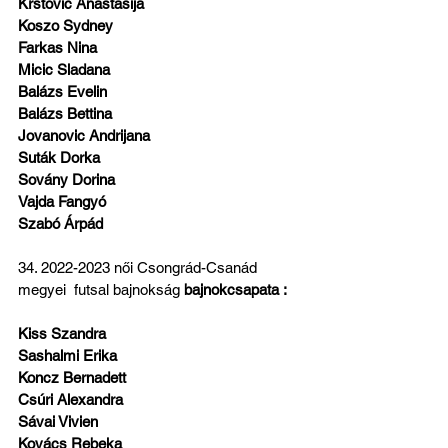
Krstovic Anastasija
Koszo Sydney
Farkas Nina
Micic Sladana
Balázs Evelin
Balázs Bettina
Jovanovic Andrijana
Suták Dorka
Sovány Dorina
Vajda Fangyó
Szabó Árpád
34. 2022-2023 női Csongrád-Csanád 
megyei  futsal bajnokság 
bajnokcsapata :
Kiss Szandra
Sashalmi Erika
Koncz Bernadett
Csúri Alexandra
Sávai Vivien
Kovács Rebeka