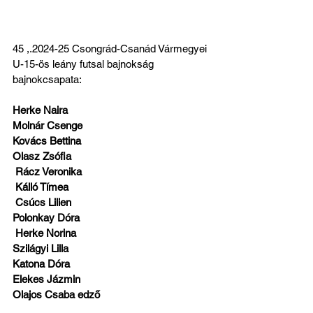
45 ,.2024-25 Csongrád-Csanád Vármegyei 
U-15-ös leány futsal bajnokság 
bajnokcsapata:
Herke Naira
Molnár Csenge
Kovács Bettina
Olasz Zsófia
 Rácz Veronika
 Kálló Tímea
 Csúcs Lilien
Polonkay Dóra
 Herke Norina
Szilágyi Lilla
Katona Dóra
Elekes Jázmin
Olajos Csaba edző