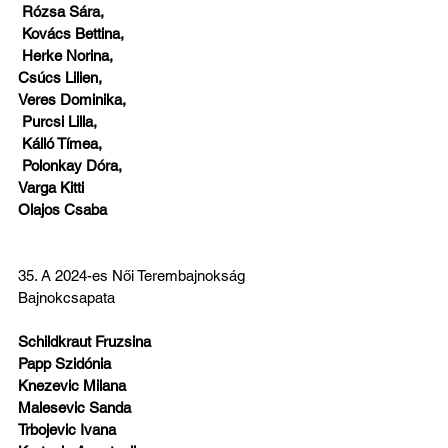
 Rózsa Sára,
 Kovács Bettina,
 Herke Norina,
Csúcs Lilien,
Veres Dominika,
 Purcsi Lilla,
 Kálló Tímea,
 Polonkay Dóra,
Varga Kitti
Olajos Csaba
35. A 2024-es Női Terembajnokság 
Bajnokcsapata
Schildkraut Fruzsina
Papp Szidónia
Knezevic Milana
Malesevic Sanda
Trbojevic Ivana