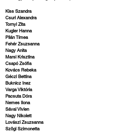
Kiss Szandra
Csuri Alexandra
Tornyi Zita
Kugler Hanna
Pilán Tímea
Fehér Zsuzsanna
Nagy Anita
Marsi Krisztina
Csapó Zsófia
Kovács Rebeka
Géczi Bettina
Buknicz Inez
Varga Viktória
Pacsuta Dóra
Nemes Ilona
Sávai Vivien
Nagy Nikolett
Lovászi Zsuzsanna
Szögi Szimonetta