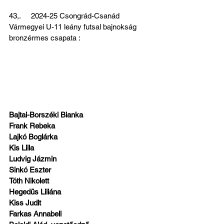
43,.     2024-25 Csongrád-Csanád 
Vármegyei U-11 leány futsal bajnokság 
bronzérmes csapata : 
Bajtai-Borszéki Bianka
Frank Rebeka
Lajkó Boglárka
Kis Lilla
Ludvig Jázmin
Sinkó Eszter
Tóth Nikolett
Hegedüs Liliána
Kiss Judit
Farkas Annabell