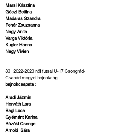
Marsi Krisztina
Géczi Bettina
Madaras Szandra
Fehér Zsuzsanna
Nagy Anita
Varga Viktória
Kugler Hanna
Nagy Vivien
33 . 2022-2023 női futsal U-17 Csongrád-
Csanád megyei bajnokság  
bajnokcsapata
 :
Aradi Jázmin
Horváth Lara
Bagi Luca
Gyémánt Karina
Bózóki Csenge
Arnold  Sára