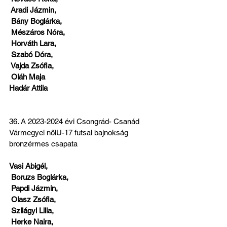
 Aradi Jázmin,
 Bány Boglárka,
 Mészáros Nóra,
 Horváth Lara,
 Szabó Dóra,
 Vajda Zsófia,
 Oláh Maja
Hadár Attila
36. A 2023-2024 évi Csongrád- Csanád 
Vármegyei nőiU-17 futsal bajnokság 
bronzérmes csapata
Vasi Abigél,
 Boruzs Boglárka,
 Papdi Jázmin,
 Olasz Zsófia,
 Szilágyi Lilla,
 Herke Naira,