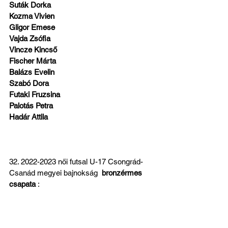
Suták Dorka
Kozma Vivien
Gligor Emese
Vajda Zsófia
Vincze Kincső
Fischer Márta
Balázs Evelin
Szabó Dora
Futaki Fruzsina
Palotás Petra
Hadár Attila
32. 2022-2023 női futsal U-17 Csongrád-
Csanád megyei bajnokság  
bronzérmes 
csapata
 :
Vasi Abigél
Veres Dominika