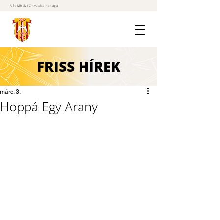
A St. Mihály FC hivatalos honlapja
FRISS
HÍREK
márc. 3.
Hoppá Egy Arany