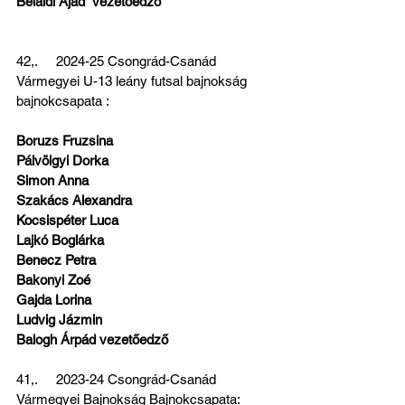
Belaidi Ajád  vezetőedző
42,.     2024-25 Csongrád-Csanád 
Vármegyei U-13 leány futsal bajnokság 
bajnokcsapata :
Boruzs Fruzsina
Pálvölgyi Dorka
Simon Anna
Szakács Alexandra
Kocsispéter Luca
Lajkó Boglárka
Benecz Petra
Bakonyi Zoé
Gajda Lorina
Ludvig Jázmin
Balogh Árpád vezetőedző
41,.     2023-24 Csongrád-Csanád 
Vármegyei Bajnokság Bajnokcsapata: