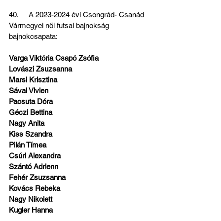
40.     A 2023-2024 évi Csongrád- Csanád 
Vármegyei női futsal bajnokság 
bajnokcsapata:
Varga Viktória Csapó Zsófia
Lovászi Zsuzsanna
Marsi Krisztina
Sávai Vivien
Pacsuta Dóra
Géczi Bettina
Nagy Anita
Kiss Szandra
Pilán Tímea
Csúri Alexandra
Szántó Adrienn
Fehér Zsuzsanna
Kovács Rebeka
Nagy Nikolett
Kugler Hanna