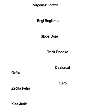
                       Virgoncz Loretta              
                           Engi Boglárka             
                               Sipos Dóra              
                                     Frank Rebeka   
                                              Csatordai 
Gréta                                                      
                                                  Géró 
Zsófia Petra                                           
Kiss Judit                                               