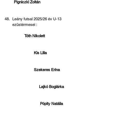
         Pigniczki Zoltán
Leány futsal 2025/26 év U-13 
ezüstérmesei : 
            Tóth Nikolett                               
                     Kis Lilla                              
                     Szekeres Erina                 
                          Lajkó Boglárka             
                           Pópity Natália              