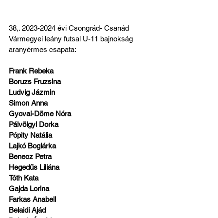
38,. 2023-2024 évi Csongrád- Csanád 
Vármegyei leány futsal U-11 bajnokság 
aranyérmes csapata:
Frank Rebeka
Boruzs Fruzsina
Ludvig Jázmin
Simon Anna
Gyovai-Döme Nóra
Pálvölgyi Dorka
Pópity Natália
Lajkó Boglárka
Benecz Petra
Hegedűs Liliána
Tóth Kata
Gajda Lorina
Farkas Anabell
Belaidi Ajád