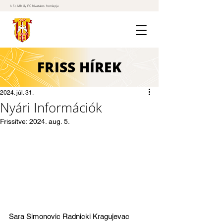
A St. Mihály FC hivatalos honlapja
FRISS
HÍREK
2024. júl. 31.
Nyári Információk
Frissítve:
2024. aug. 5.
Sara Simonovic Radnicki Kragujevac