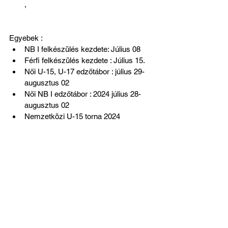
,
Egyebek :
NB I felkészülés kezdete: Július 08
Férfi felkészülés kezdete : Július 15.
Női U-15, U-17 edzőtábor : július 29- 
augusztus 02
Női NB I edzőtábor : 2024 július 28- 
augusztus 02
Nemzetközi U-15 torna 2024 
augusztus 08-11
Az összes megtekintése
Friss bejegyzések