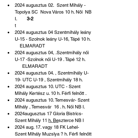
2024 augusztus 02.  Szent Mihály - 
Topolya SC  Nova Város 10 h. Nöi  NB 
I.       
 3-2   
t
2024 augusztus 04 Szentmihály leány 
U-15 - Szolnok leány U-16, Tápé 10 h.  
    ELMARADT
2024 augusztus 04, .Szentmihály női 
U-17 -Szolnok női U-19 . Tápé 12 h.      
      ELMARADT     
2024 augusztus 04. , Szentmihály U-
19- UTC U-19 , Szentmihály 18 h.   
2024 augusztus 10. UTC - Szent 
Mihály Kertész u. 10 h. Férfi felnőtt .
2024 augusztus 10. Temesvár- Szent 
Mihály , Temesvár  16 . h. Női NB I.
2024augusztus 17 Gloria Bistrics- 
Szent Mihály 11 
h. Be
szterce NB I
2024 aug. 17. vagy 18 FK Lehel- 
Szent Mihály Muzslya ? h. Férfi felnőtt 