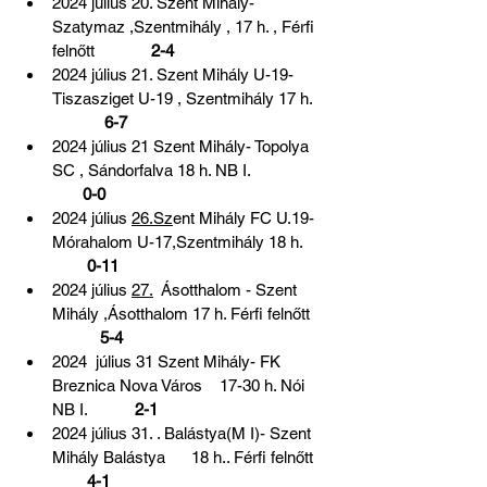
2024 július 20. Szent Mihály- 
Szatymaz ,Szentmihály , 17 h. , Férfi 
felnőtt            
 2-4
2024 július 21. Szent Mihály U-19- 
Tiszasziget U-19 , Szentmihály 17 h.   
 6-7
2024 július 21 Szent Mihály- Topolya 
SC , Sándorfalva 18 h. NB I. 
       0-0
2024 július 
26.Sz
ent Mihály FC U.19-
Mórahalom U-17,Szentmihály 18 h. 
        0-11
2024 július 
27.
  Ásotthalom - Szent 
Mihály ,Ásotthalom 17 h. Férfi felnőtt 
           5-4
2024  július 31 Szent Mihály- FK 
Breznica Nova Város    17-30 h. Nói 
NB I.         
  2-1
2024 július 31. . Balástya(M I)- Szent 
Mihály Balástya      18 h.. Férfi felnőtt   
  4-1