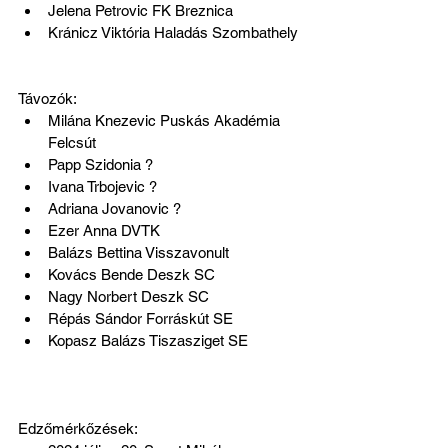
Jelena Petrovic FK Breznica
Kránicz Viktória Haladás Szombathely
Távozók:
Milána Knezevic Puskás Akadémia 
Felcsút
Papp Szidonia ?
Ivana Trbojevic ?
Adriana Jovanovic ?
Ezer Anna DVTK
Balázs Bettina Visszavonult
Kovács Bende Deszk SC
Nagy Norbert Deszk SC
Répás Sándor Forráskút SE
Kopasz Balázs Tiszasziget SE
Edzőmérkőzések: