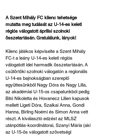
A Szent Mihály FC kilenc tehetsége 
mutatta meg tudását az U-14-es keleti 
régiós válogatott áprilisi szolnoki 
összetartásán. Gratulálunk, lányok!
Kilenc játékos képviselte a Szent Mihály 
FC-t a leány U-14-es keleti régiós 
válogatott idei harmadik összetartásán. A 
csütörtöki szolnoki válogatón a regionális 
U-14-es bajnokságban szereplő 
együttesünkből Nagy Dóra és Nagy Lilla, 
az akadémiai U-15-os csapatunkból pedig 
Bitó Nikoletta és Hovanecz Lilien kapusok 
mellett Ligeti Dóra, Szalkai Anna, Gondi 
Hanna, Birling Noémi és Simon Anna vett 
részt. A kiválasztó edzést az MLSZ 
utánpótlás-koordinátorai, Szanyi Mária (aki 
az U-15-ös válogatott szövetségi 