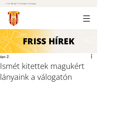
A St. Mihály FC hivatalos honlapja
FRISS
HÍREK
ápr. 2.
Ismét kitettek magukért
lányaink a válogatón