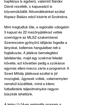
kapitánya is egyben), valamint Sándor 
Dávid vezették, s kapusedző is 
közreműködött. Növendékeinket ezúttal 
Kopasz Balázs edző kísérte el Szolnokra.
Mint megtudtuk tőle, a regionális válogatón 
5 kapust és 22 mezőnyjátékost vettek 
szemügyre az MLSZ szakemberei. 
Szerencsére gyönyörű időjárás fogadta a 
lányokat, kellemes hangulatban telt a 
foglalkozás. A játékos bemelegítést 
labdatartás, majd egy szakmai feladat 
követte, ezt követően pedig a szokásos 
egymás elleni meccs zárta a programot. A 
Szent Mihály játékosai ezúttal is jól 
mozogtak, ügyesek voltak, valamennyien 
remekül küzdöttek, mind a kilenc 
futballistánk teljesítményére nagyon 
büszkék lehettünk. 
A leány U-14-es regionális program a 