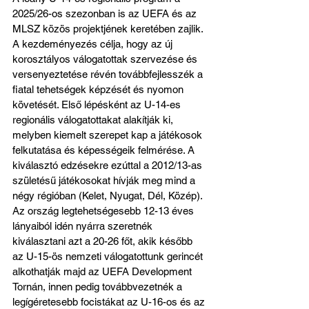
2025/26-os szezonban is az UEFA és az 
MLSZ közös projektjének keretében zajlik. 
A kezdeményezés célja, hogy az új 
korosztályos válogatottak szervezése és 
versenyeztetése révén továbbfejlesszék a 
fiatal tehetségek képzését és nyomon 
követését. Első lépésként az U-14-es 
regionális válogatottakat alakítják ki, 
melyben kiemelt szerepet kap a játékosok 
felkutatása és képességeik felmérése. A 
kiválasztó edzésekre ezúttal a 2012/13-as 
születésű játékosokat hívják meg mind a 
négy régióban (Kelet, Nyugat, Dél, Közép). 
Az ország legtehetségesebb 12-13 éves 
lányaiból idén nyárra szeretnék 
kiválasztani azt a 20-26 főt, akik később 
az U-15-ös nemzeti válogatottunk gerincét 
alkothatják majd az UEFA Development 
Tornán, innen pedig továbbvezetnék a 
legígéretesebb focistákat az U-16-os és az 