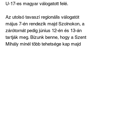
U-17-es magyar válogatott felé.
Az utolsó tavaszi regionális válogatót 
május 7-én rendezik majd Szolnokon, a 
zárótornát pedig június 12-én és 13-án 
tartják meg. Bízunk benne, hogy a Szent 
Mihály minél több tehetsége kap majd 
helyet a Kelet válogatottjában a zárótornán!
Az összes megtekintése
Friss bejegyzések