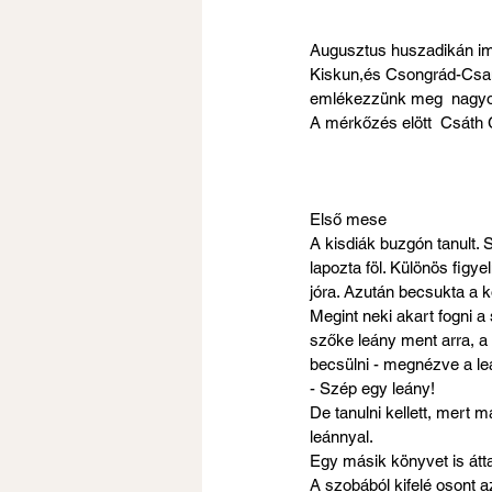
Augusztus huszadikán im
Kiskun,és Csongrád-Csan
emlékezzünk meg  nagyon 
A mérkőzés elött  Csáth G
Első mese
A kisdiák buzgón tanult. 
lapozta föl. Különös figy
jóra. Azután becsukta a k
Megint neki akart fogni a
szőke leány ment arra, a 
becsülni - megnézve a le
- Szép egy leány!
De tanulni kellett, mert 
leánnyal.
Egy másik könyvet is átt
A szobából kifelé osont az