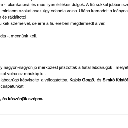
se -, ólomkatonái és más ilyen értékes dolgok. A fiú sokkal jobban sze
t, mintsem azokat csak úgy odaadta volna. Utána iramodott a leánynak
 és rákiáltott:i
ű kék szemeivel, de erre a fiú ereiben megdermedt a vér.
dta -, mennünk kell.
nagyon-nagyon jó mérkőzést játszottak a fiatal labdarúgók , melyet
tet volna ez máskép is .
 labdarúgó képviselte  a válogatottba, 
Kajcic Gergő,
  és 
Simkó Kristóf
 csapatunkat. 
k, és köszönjük szépen.