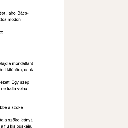
st , ahol Bács-
ztos módon 
e: 
 Majd a mondattant 
ott kitűnőre, csak 
nézett. Egy szép 
ne tudta volna 
többé a szőke 
a a szőke leányt. 
a fiú kis puskája, 