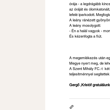
órája - a legdrágább kinc
az óráját és ólomkatonái
lefelé iparkodott. Megfogta
A leány ránézett gyönyör
A leány mosolygott:
- Én a halál vagyok - mon
És kézenfogta a fiút.
A megemlékezés után egy 
Megye nyert meg, de lehe
A Szent Mihály FC.-t  két
teljesítménnyel segítettek
Gergő ,Kristóf gratulálun