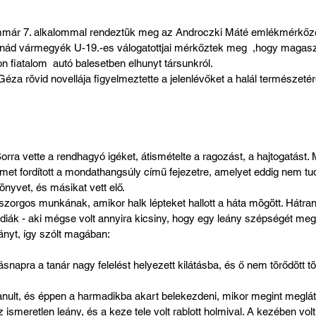
már 7. alkalommal rendeztük meg az Androczki Máté emlékmérkőzé
ád vármegyék U-19.-es válogatottjai mérkőztek meg  ,hogy magas
fiatalom  autó balesetben elhunyt társunkról. 
éza rövid novellája figyelmeztette a jelenlévőket a halál természetér
Sorra vette a rendhagyó igéket, átismételte a ragozást, a hajtogatást.
elmet fordított a mondathangsúly című fejezetre, amelyet eddig nem tud
önyvet, és másikat vett elő.
 szorgos munkának, amikor halk lépteket hallott a háta mögött. Hátra
diák - aki mégse volt annyira kicsiny, hogy egy leány szépségét meg 
ányt, így szólt magában:
másnapra a tanár nagy felelést helyezett kilátásba, és ő nem törődött 
anult, és éppen a harmadikba akart belekezdeni, mikor megint meglátt
 ismeretlen leány, és a keze tele volt rablott holmival. A kezében volt 