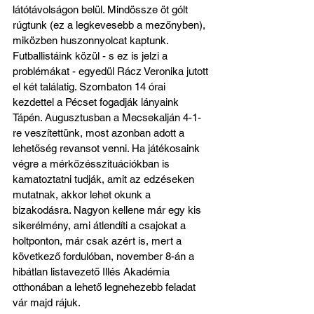
látótávolságon belül. Mindössze öt gólt 
rúgtunk (ez a legkevesebb a mezőnyben), 
miközben huszonnyolcat kaptunk. 
Futballistáink közül - s ez is jelzi a 
problémákat - egyedül Rácz Veronika jutott 
el két találatig. Szombaton 14 órai 
kezdettel a Pécset fogadják lányaink 
Tápén. Augusztusban a Mecsekalján 4-1-
re veszítettünk, most azonban adott a 
lehetőség revansot venni. Ha játékosaink 
végre a mérkőzésszituációkban is 
kamatoztatni tudják, amit az edzéseken 
mutatnak, akkor lehet okunk a 
bizakodásra. Nagyon kellene már egy kis 
sikerélmény, ami átlendíti a csajokat a 
holtponton, már csak azért is, mert a 
következő fordulóban, november 8-án a 
hibátlan listavezető Illés Akadémia 
otthonában a lehető legnehezebb feladat 
vár majd rájuk.