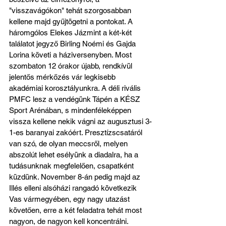
"visszavágókon" tehát szorgosabban 
kellene majd gyűjtögetni a pontokat. A 
háromgólos Elekes Jázmint a két-két 
találatot jegyző Birling Noémi és Gajda 
Lorina követi a háziversenyben. Most 
szombaton 12 órakor újabb, rendkívül 
jelentős mérkőzés vár legkisebb 
akadémiai korosztályunkra. A déli rivális 
PMFC lesz a vendégünk Tápén a KÉSZ 
Sport Arénában, s mindenféleképpen 
vissza kellene nekik vágni az augusztusi 3-
1-es baranyai zakóért. Presztízscsatáról 
van szó, de olyan meccsről, melyen 
abszolút lehet esélyünk a diadalra, ha a 
tudásunknak megfelelően, csapatként 
küzdünk. November 8-án pedig majd az 
Illés elleni alsóházi rangadó következik 
Vas vármegyében, egy nagy utazást 
követően, erre a két feladatra tehát most 
nagyon, de nagyon kell koncentrálni.