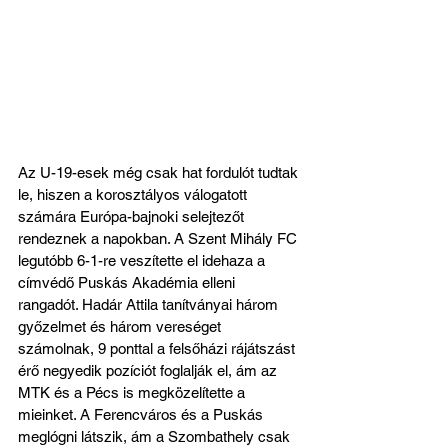
Az U-19-esek még csak hat fordulót tudtak 
le, hiszen a korosztályos válogatott 
számára Európa-bajnoki selejtezőt 
rendeznek a napokban. A Szent Mihály FC 
legutóbb 6-1-re veszítette el idehaza a 
címvédő Puskás Akadémia elleni 
rangadót. Hadár Attila tanítványai három 
győzelmet és három vereséget 
számolnak, 9 ponttal a felsőházi rájátszást 
érő negyedik pozíciót foglalják el, ám az 
MTK és a Pécs is megközelítette a 
mieinket. A Ferencváros és a Puskás 
meglógni látszik, ám a Szombathely csak 