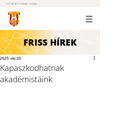
A St. Mihály FC hivatalos honlapja
FRISS
HÍREK
2025. okt. 20.
Kapaszkodhatnak
akadémistáink