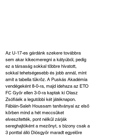
Az U-17-es gárdánk szekere továbbra 
sem akar kikecmeregni a kátyúból, pedig 
ez a társaság sokkal többre hivatott, 
sokkal tehetségesebb és jobb annál, mint 
amit a tabella tükröz. A Puskás Akadémia 
vendégeként 8-0-ra, majd idehaza az ETO 
FC Győr ellen 3-0-ra kaptak ki Olasz 
Zsófiáék a legutóbbi két játéknapon. 
Fábián-Saleh Houssam tanítványai az első 
körben mind a hét meccsüket 
elveszítették, pont nélkül zárják 
sereghajtóként a mezőnyt, s bizony csak a 
3 ponttal álló Diósgyőr maradt egyelőre 