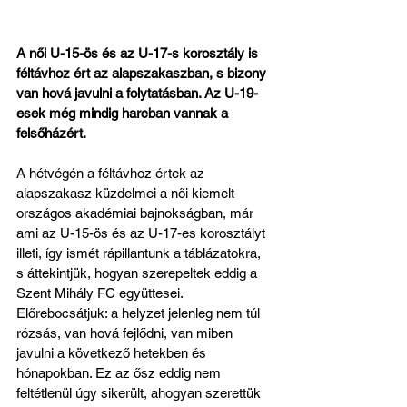
A női U-15-ös és az U-17-s korosztály is 
féltávhoz ért az alapszakaszban, s bizony 
van hová javulni a folytatásban. Az U-19-
esek még mindig harcban vannak a 
felsőházért.
A hétvégén a féltávhoz értek az 
alapszakasz küzdelmei a női kiemelt 
országos akadémiai bajnokságban, már 
ami az U-15-ös és az U-17-es korosztályt 
illeti, így ismét rápillantunk a táblázatokra, 
s áttekintjük, hogyan szerepeltek eddig a 
Szent Mihály FC együttesei. 
Előrebocsátjuk: a helyzet jelenleg nem túl 
rózsás, van hová fejlődni, van miben 
javulni a következő hetekben és 
hónapokban. Ez az ősz eddig nem 
feltétlenül úgy sikerült, ahogyan szerettük 