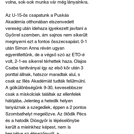
volna, sok-sok munka vár még lányainkra.
Az U-15-ös csapatunk a Puskás 
Akadémia otthonában elszenvedett 
vereség után idehaza igyekezett javítani a 
Győrrel szemben, ám sajnos nem sikerült 
megnyerni ezt a fontos összecsapást. 0-1 
után Simon Anna révén ugyan 
egyenlítettünk, de a végső szó az ETO-é 
volt, 2-1-es sikerrel térhettek haza. Olajos 
Csaba tanítványai így az első kör után 3 
ponttal állnak, hatszor maradtak alul, s 
csak az Illés Akadémiát tudták felülmúlni. 
A gólkülönbségünk 9-30, kevesebbszer 
csak a miskolciak találtak az ellenfelek 
hálójába. Jelenleg a hetedik helyen 
tanyáznak a szegediek, éppen a 2 pontos 
Szombathelyt megelőzve. Az ötödik Pécs 
és a hatodik Diósgyőr is lépéselőnybe 
került a mieinkhez képest, nem is 
beszélve az élmezőnyről, a 