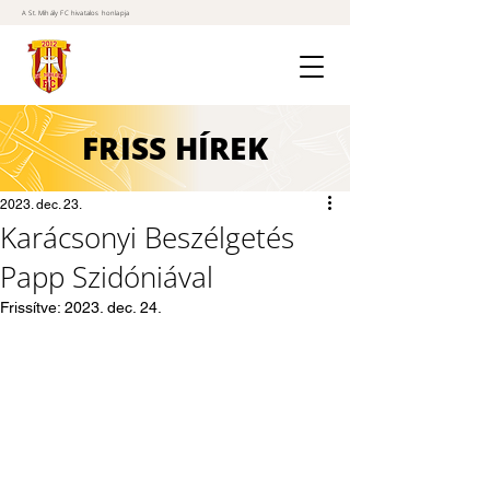
A St. Mihály FC hivatalos honlapja
FRISS
HÍREK
2023. dec. 23.
Karácsonyi Beszélgetés
Papp Szidóniával
Frissítve:
2023. dec. 24.