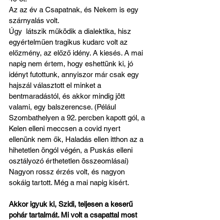
Az az év a Csapatnak, és Nekem is egy 
szárnyalás volt.
Úgy  látszik működik a dialektika, hisz 
egyértelműen tragikus kudarc volt az 
előzmény, az előző idény. A kiesés. A mai 
napig nem értem, hogy eshettünk ki, jó 
idényt futottunk, annyiszor már csak egy 
hajszál választott el minket a 
bentmaradástól, és akkor mindig jött 
valami, egy balszerencse. (Pélául 
Szombathelyen a 92. percben kapott gól, a 
Kelen elleni meccsen a covid nyert 
ellenünk nem ők, Haladás ellen itthon az a  
hihetetlen öngól végén, a Puskás elleni 
osztályozó érthetetlen összeomlásai)
Nagyon rossz érzés volt, és nagyon 
sokáig tartott. Még a mai napig kisért.
Akkor igyuk ki, Szidi, teljesen a keserű 
pohár tartalmát. Mi volt a csapattal most 