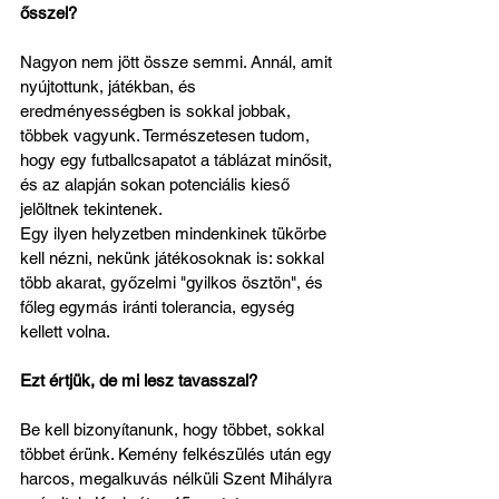
ősszel?
Nagyon nem jött össze semmi. Annál, amit 
nyújtottunk, játékban, és 
eredményességben is sokkal jobbak, 
többek vagyunk. Természetesen tudom, 
hogy egy futballcsapatot a táblázat minősit, 
és az alapján sokan potenciális kieső 
jelöltnek tekintenek.
Egy ilyen helyzetben mindenkinek tükörbe 
kell nézni, nekünk játékosoknak is: sokkal 
több akarat, győzelmi "gyilkos ösztön", és 
főleg egymás iránti tolerancia, egység 
kellett volna.
Ezt értjük, de mi lesz tavasszal?
Be kell bizonyítanunk, hogy többet, sokkal 
többet érünk. Kemény felkészülés után egy 
harcos, megalkuvás nélküli Szent Mihályra 