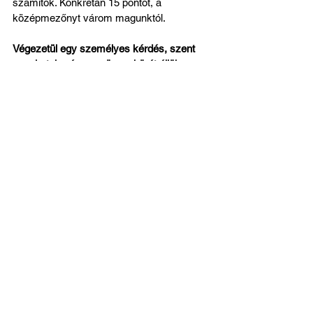
számitok. Konkrétan 15 pontot, a 
középmezőnyt várom magunktól.
Végezetül egy személyes kérdés, szent 
napokat, karácsony ünnepkörét éljük. 
Hogyan telik most az idő Papp  Szidónián?
Erdélyi lány vagyok, mi tradicionális 
székely szokások mentén ünnepelünk, 
Nagymamámmal Szentegyházán mindig 
elmegyünk az éjféli misére, és rengeteg 
közösségi programom van, ilyenkor tudok 
találkozni a családdal, barátokkal, és az 
elmaradhatatlan menü töltött káposztával, 
disznósajttal, kocsonyával, és a speciális 
erdélyi töltött tojással.