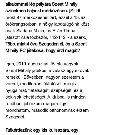
alkalommal lép pályára Szent Mihály 
színekben bajnoki mérkőzésen. 
(Szidi 
most 97 mérkőzésnél tart, ezzel a 15. az 
örökrangsorban, a hölgy labdarúgóink közt 
csak Sladana Micic, és Pilán Tímea 
játszott nála többször, 112-112. - a szerk.) 
Több, mint 4 éve Szegeden él, és a Szent 
Mihály FC játékosa, hogy érzi magát?
Igen, 2019. augusztus 15. óta vagyok 
Szent Mihály játékos, a válasz egy szóval: 
remekül. Bővebben, nagyon szeretem a 
várost, mediterrán lüktetését, mégis 
nyugalmát, fiatalságát, szépségét, és a 
sok-sok lehetőségét. A klubbal is minden 
rendben, jól érzem magam. Így 
mondhatom, második otthonomnak érzem 
Szegedet.
Rákérdezünk egy kis kulisszára, egy 