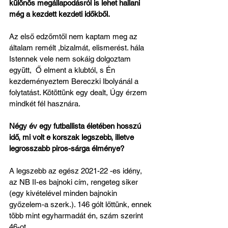
különös megállapodásról is lehet hallani 
még a kezdett kezdeti időkből.
Az első edzőmtől nem kaptam meg az 
általam remélt ,bizalmát, elismerést. hála 
Istennek vele nem sokáig dolgoztam 
együtt,  Ő elment a klubtól, s Én 
kezdeményeztem Bereczki Ibolyánál a 
folytatást. Kötöttünk egy dealt, Úgy érzem 
mindkét fél hasznára.
Négy év egy futballista életében hosszú 
idő, mi volt e korszak legszebb, illetve 
legrosszabb piros-sárga élménye?
A legszebb az egész 2021-22 -es idény, 
az NB II-es bajnoki cím, rengeteg siker 
(egy kivételével minden bajnokin 
győzelem-a szerk.). 146 gólt lőttünk, ennek 
több mint egyharmadát én, szám szerint 
46-ot.