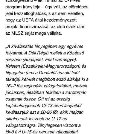
szakágvezető – aki immár az U-14-es 
program irányítója – úgy véli, az előrelépés 
jelei kézzelfoghatóak, s az sem véletlen, 
hogy az UEFA által kezdeményezett 
projekt finanszírozását az első évek után 
az MLSZ saját maga vállalta.
„A kiválasztás lényegében egy egyéves 
folyamat. A Déli Régió mellett a Középső 
részben (Budapest, Pest vármegye), 
Keleten (Északkelet-Magyarországon) és 
Nyugaton (ami a Dunántúl északi felét 
takarja) két-két megbízott edző alakítja ki a 
16+2 fős regionális válogatottakat, melyek 
júniusban, általában Telkiben a zárótornán 
csapnak össze. Ott mi az ország 
legtehetségesebb 12-13 éves lányaiból 
kiválasztjuk azt a 20-26 főt, akik majdan 
alkalmasak lesznek az U-17-es 
válogatottságra. Ténylegesen viszont a 
jövő évi U-15-ös nemzeti válogatottat 