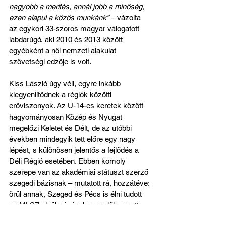
nagyobb a merítés, annál jobb a minőség, 
ezen alapul a közös munkánk”
 – vázolta 
az egykori 33-szoros magyar válogatott 
labdarúgó, aki 2010 és 2013 között 
egyébként a női nemzeti alakulat 
szövetségi edzője is volt.
Kiss László úgy véli, egyre inkább 
kiegyenlítődnek a régiók közötti 
erőviszonyok. Az U-14-es keretek között 
hagyományosan Közép és Nyugat 
megelőzi Keletet és Délt, de az utóbbi 
években mindegyik tett előre egy nagy 
lépést, s különösen jelentős a fejlődés a 
Déli Régió esetében. Ebben komoly 
szerepe van az akadémiai státuszt szerző 
szegedi bázisnak – mutatott rá, hozzátéve: 
örül annak, Szeged és Pécs is élni tudott 
az MLSZ elnökségének megelőlegezett 
bizalmával, amit az akadémiává válás 