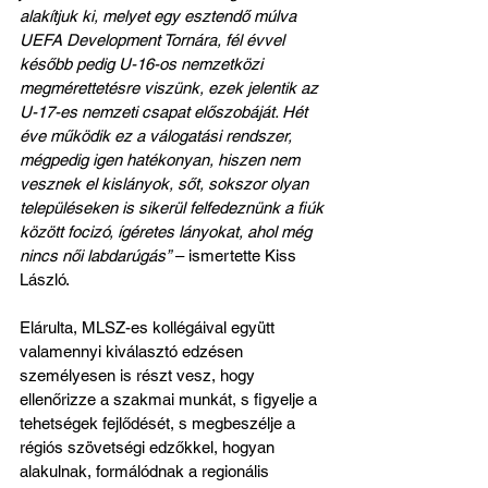
alakítjuk ki, melyet egy esztendő múlva 
UEFA Development Tornára, fél évvel 
később pedig U-16-os nemzetközi 
megmérettetésre viszünk, ezek jelentik az 
U-17-es nemzeti csapat előszobáját. Hét 
éve működik ez a válogatási rendszer, 
mégpedig igen hatékonyan, hiszen nem 
vesznek el kislányok, sőt, sokszor olyan 
településeken is sikerül felfedeznünk a fiúk 
között focizó, ígéretes lányokat, ahol még 
nincs női labdarúgás”
 – ismertette Kiss 
László.
Elárulta, MLSZ-es kollégáival együtt 
valamennyi kiválasztó edzésen 
személyesen is részt vesz, hogy 
ellenőrizze a szakmai munkát, s figyelje a 
tehetségek fejlődését, s megbeszélje a 
régiós szövetségi edzőkkel, hogyan 
alakulnak, formálódnak a regionális 