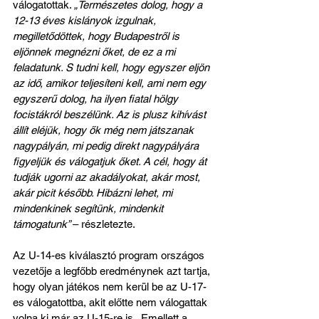
válogatottak. 
„Természetes dolog, hogy a 
12-13 éves kislányok izgulnak, 
megilletődöttek, hogy Budapestről is 
eljönnek megnézni őket, de ez a mi 
feladatunk. S tudni kell, hogy egyszer eljön 
az idő, amikor teljesíteni kell, ami nem egy 
egyszerű dolog, ha ilyen fiatal hölgy 
focistákról beszélünk. Az is plusz kihívást 
állít eléjük, hogy ők még nem játszanak 
nagypályán, mi pedig direkt nagypályára 
figyeljük és válogatjuk őket. A cél, hogy át 
tudják ugorni az akadályokat, akár most, 
akár picit később. Hibázni lehet, mi 
mindenkinek segítünk, mindenkit 
támogatunk” 
– részletezte.
Az U-14-es kiválasztó program országos 
vezetője a legfőbb eredménynek azt tartja, 
hogy olyan játékos nem kerül be az U-17-
es válogatottba, akit előtte nem válogattak 
volna ki már az U-15-re is.  Emellett a 