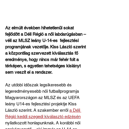
Az elmúlt években hihetetlenül sokat 
fejlődött a Déli Régió a női labdarúgásban – 
véli az MLSZ leány U-14-es  fejlesztési 
programjának vezetője. Kiss László szerint 
a központilag szervezett kiválasztás fő 
eredménye, hogy nincs már fehér folt a 
térképen, s egyetlen tehetséges kislányt 
sem veszít el a rendszer.
Az utóbbi időszak legsikeresebb és 
legeredményesebb női futballprogramja 
Magyarországon az MLSZ és az UEFA 
leány U14-es fejlesztési projektje Kiss 
László szerint. A szakember erről 
a Déli 
Régió keddi szegedi kiválasztó edzésén
nyilatkozott honlapunknak. A korábbi női 