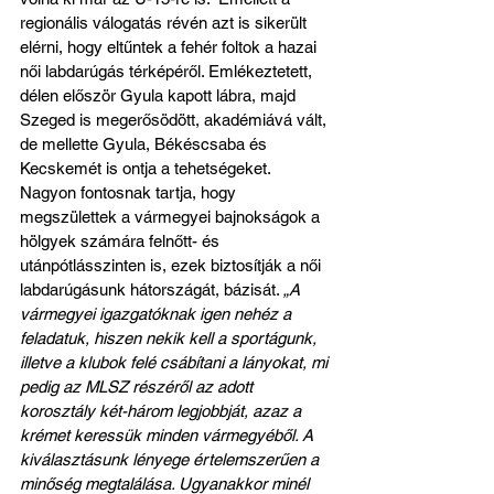
regionális válogatás révén azt is sikerült 
elérni, hogy eltűntek a fehér foltok a hazai 
női labdarúgás térképéről. Emlékeztetett, 
délen először Gyula kapott lábra, majd 
Szeged is megerősödött, akadémiává vált, 
de mellette Gyula, Békéscsaba és 
Kecskemét is ontja a tehetségeket. 
Nagyon fontosnak tartja, hogy 
megszülettek a vármegyei bajnokságok a 
hölgyek számára felnőtt- és 
utánpótlásszinten is, ezek biztosítják a női 
labdarúgásunk hátországát, bázisát. 
„A 
vármegyei igazgatóknak igen nehéz a 
feladatuk, hiszen nekik kell a sportágunk, 
illetve a klubok felé csábítani a lányokat, mi 
pedig az MLSZ részéről az adott 
korosztály két-három legjobbját, azaz a 
krémet keressük minden vármegyéből. A 
kiválasztásunk lényege értelemszerűen a 
minőség megtalálása. Ugyanakkor minél 