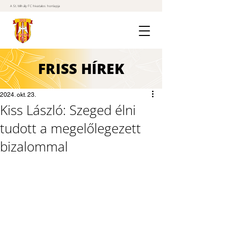
A St. Mihály FC hivatalos honlapja
FRISS
HÍREK
2024. okt. 23.
Kiss László: Szeged élni
tudott a megelőlegezett
bizalommal