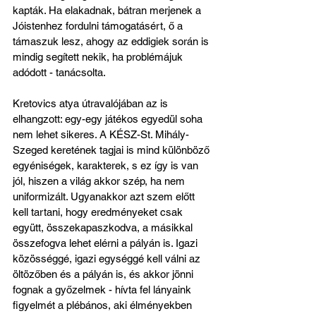
kapták. Ha elakadnak, bátran merjenek a 
Jóistenhez fordulni támogatásért, ő a 
támaszuk lesz, ahogy az eddigiek során is 
mindig segített nekik, ha problémájuk 
adódott - tanácsolta.
Kretovics atya útravalójában az is 
elhangzott: egy-egy játékos egyedül soha 
nem lehet sikeres. A KÉSZ-St. Mihály-
Szeged keretének tagjai is mind különböző 
egyéniségek, karakterek, s ez így is van 
jól, hiszen a világ akkor szép, ha nem 
uniformizált. Ugyanakkor azt szem előtt 
kell tartani, hogy eredményeket csak 
együtt, összekapaszkodva, a másikkal 
összefogva lehet elérni a pályán is. Igazi 
közösséggé, igazi egységgé kell válni az 
öltözőben és a pályán is, és akkor jönni 
fognak a győzelmek - hívta fel lányaink 
figyelmét a plébános, aki élményekben 