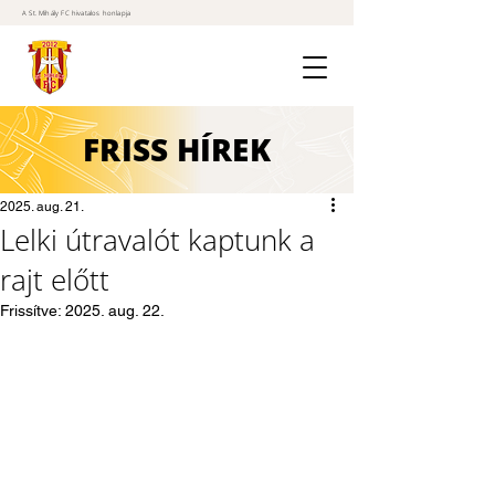
A St. Mihály FC hivatalos honlapja
FRISS
HÍREK
2025. aug. 21.
Lelki útravalót kaptunk a
rajt előtt
Frissítve:
2025. aug. 22.