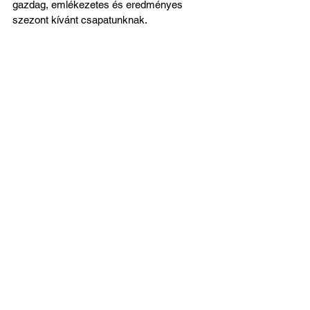
gazdag, emlékezetes és eredményes 
szezont kívánt csapatunknak.
Az összes megtekintése
Friss bejegyzések