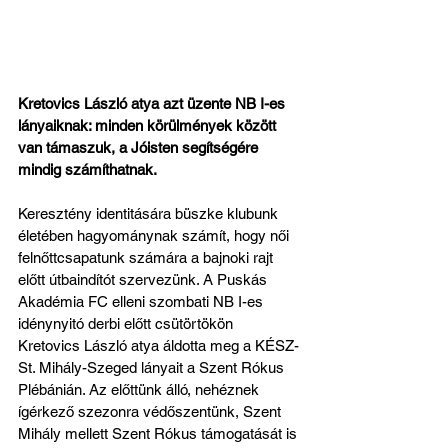
Kretovics László atya azt üzente NB I-es 
lányaiknak: minden körülmények között 
van támaszuk, a Jóisten segítségére 
mindig számíthatnak.
Keresztény identitására büszke klubunk 
életében hagyománynak számít, hogy női 
felnőttcsapatunk számára a bajnoki rajt 
előtt útbaindítót szervezünk. A Puskás 
Akadémia FC elleni szombati NB I-es 
idénynyitó derbi előtt csütörtökön 
Kretovics László atya áldotta meg a KÉSZ-
St. Mihály-Szeged lányait a Szent Rókus 
Plébánián. Az előttünk álló, nehéznek 
ígérkező szezonra védőszentünk, Szent 
Mihály mellett Szent Rókus támogatását is 