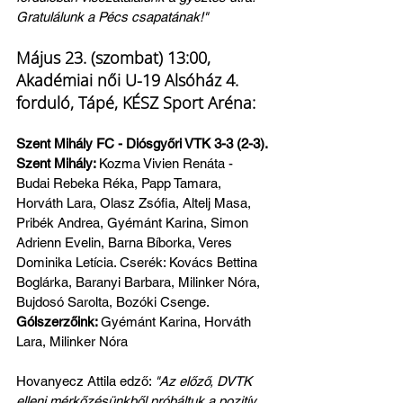
Gratulálunk a Pécs csapatának!"
Május 23. (szombat) 13:00, 
Akadémiai női U-19 Alsóház 4. 
forduló, Tápé, KÉSZ Sport Aréna:
Szent Mihály FC - Diósgyőri VTK 3-3 (2-3). 
Szent Mihály: 
Kozma Vivien Renáta - 
Budai Rebeka Réka, Papp Tamara, 
Horváth Lara, Olasz Zsófia, Altelj Masa, 
Pribék Andrea, Gyémánt Karina, Simon 
Adrienn Evelin, Barna Bíborka, Veres 
Dominika Letícia. Cserék: Kovács Bettina 
Boglárka, Baranyi Barbara, Milinker Nóra, 
Bujdosó Sarolta, Bozóki Csenge.
Gólszerzőink: 
Gyémánt Karina, Horváth 
Lara, Milinker Nóra
Hovanyecz Attila edző: 
"Az előző, DVTK 
elleni mérkőzésünkből próbáltuk a pozitív 