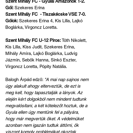
Szent Mihály FC - Gyulai Amazonok 1-2. 
Gól:
 Szekeres Erina
Szent Mihály FC  - Tiszakécske VSE 7-0. 
Gólok: 
Szekeres Erina 4, Kis Lilla, Lajkó 
Boglárka, Virgoncz Loretta.
Szent Mihály FC U-12 Piros:
 Tóth Nikolett, 
Kis Lilla, Kiss Judit, Szekeres Erina, 
Mihály Amira, Lajkó Boglárka, Ludvig 
Jázmin, Sebők Hanna, Sinkó Eszter, 
Virgoncz Loretta, Pópity Natália.
Balogh Árpád edző: 
"A mai nap sajnos nem 
úgy alakult ahogy elterveztük, de ezt is 
meg kell, hogy tapasztalják a lányok. Az 
elején kért dolgokból nem mindent tudtunk 
megvalósítani, a két kötelezőt hoztuk, de a 
Gyula ellen úgy mentünk fel a pályára, 
hogy már megvertük őket. A védelmüket 
azonban nem igazán tudtuk áttörni, ők 
viszont komoly problémákat okoztak 