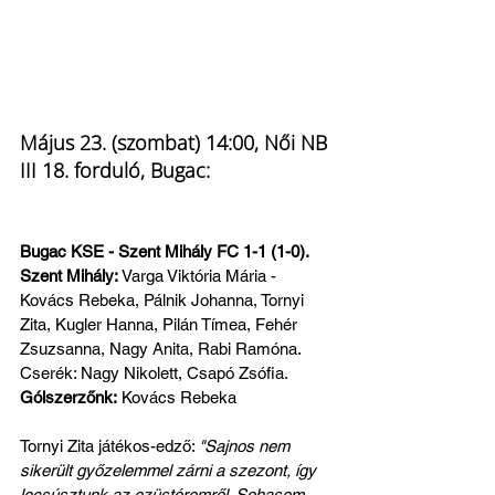
Május 23. (szombat) 14:00, Női NB 
III 18. forduló, Bugac:               
Bugac KSE - Szent Mihály FC 1-1 (1-0). 
Szent Mihály:
 Varga Viktória Mária - 
Kovács Rebeka, Pálnik Johanna, Tornyi 
Zita, Kugler Hanna, Pilán Tímea, Fehér 
Zsuzsanna, Nagy Anita, Rabi Ramóna. 
Cserék: Nagy Nikolett, Csapó Zsófia.
Gólszerzőnk:
 Kovács Rebeka
Tornyi Zita játékos-edző: 
"Sajnos nem 
sikerült győzelemmel zárni a szezont, így 
lecsúsztunk az ezüstéremről. Sohasem 