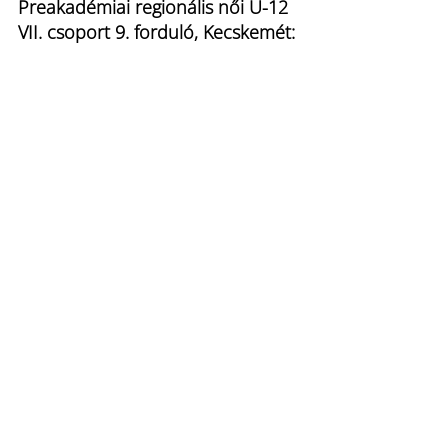
Preakadémiai regionális női U-12 
VII. csoport 9. forduló, Kecskemét:
A Szent Mihály FC U-12 Sárga 
betegségek miatt nem tudott kiállni a 
tornára a Mercedes Kecskeméti LC, a 
Szentesi Kinizsi SZITE és a Kiskunhalasi 
FC ellen.
Május 24. (vasárnap) 17:30, Férfi 
vármegyei II. 24. forduló, 
Szentmihály:
Szent Mihály FC - Ujszegedi TC 0-3 (0-2). 
Szent Mihály:
 Garamvölgyi Gergő - 
Csobán Róbert (Borzók Máté László), 
Csobán Krisztián, Kovács Nimród, Tajti 
Levente (Ferge Attila), Nándori Barnabás, 
Arany Máté, Kajcic Gergő (Sáhó Soma 
Ernő), Olajos Csaba (Fülöp Levente), 