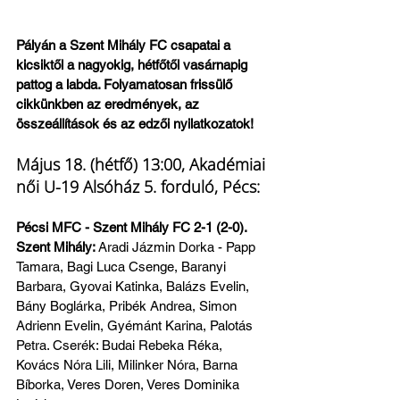
Pályán a Szent Mihály FC csapatai a 
kicsiktől a nagyokig, hétfőtől vasárnapig 
pattog a labda. Folyamatosan frissülő 
cikkünkben az eredmények, az 
összeállítások és az edzői nyilatkozatok!
Május 18. (hétfő) 13:00, Akadémiai 
női U-19 Alsóház 5. forduló, Pécs:
Pécsi MFC - Szent Mihály FC 2-1 (2-0). 
Szent Mihály: 
Aradi Jázmin Dorka - Papp 
Tamara, Bagi Luca Csenge, Baranyi 
Barbara, Gyovai Katinka, Balázs Evelin, 
Bány Boglárka, Pribék Andrea, Simon 
Adrienn Evelin, Gyémánt Karina, Palotás 
Petra. Cserék: Budai Rebeka Réka, 
Kovács Nóra Lili, Milinker Nóra, Barna 
Bíborka, Veres Doren, Veres Dominika 