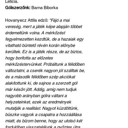
Letícia.
Gólszerzőnk:
 Barna Bíborka
Hovanyecz Attila edző: 
"Fájó a mai 
vereség, mert a játék képe alapján többet 
érdemeltünk volna. A mérkőzést 
fegyelmezetten kezdtük, de a hazaiak egy 
vitatható büntető révén korán előnybe 
kerültek. Ez is a játék része, de az biztos, 
hogy borította az előzetes 
mérkőzéstervünket. Próbáltunk a félidőben 
változtatni, a cserék nagyon jól szálltak be, 
és a második félidőben szép akciókat 
alakítottunk ki, de sajnos a szerzett gól 
már későn jött. Addig, amíg nem tudjuk 
nagyobb arányban gólra váltani a 
helyzeteinket, ezek az eredmények 
mutatják a realitást. Nagyot küzdöttünk, 
büszke vagyok a csapatra a hozzáállása 
miatt, és bízom benne, hogy az utolsó két 
fordulóban visszatalálunk a győztes útra. 