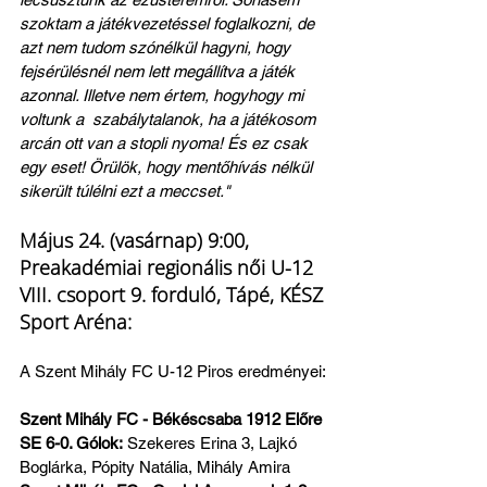
szoktam a játékvezetéssel foglalkozni, de 
azt nem tudom szónélkül hagyni, hogy 
fejsérülésnél nem lett megállítva a játék 
azonnal. Illetve nem értem, hogyhogy mi 
voltunk a  szabálytalanok, ha a játékosom 
arcán ott van a stopli nyoma! És ez csak 
egy eset! Örülök, hogy mentőhívás nélkül 
sikerült túlélni ezt a meccset."
Május 24. (vasárnap) 9:00, 
Preakadémiai regionális női U-12 
VIII. csoport 9. forduló, Tápé, KÉSZ 
Sport Aréna:
A Szent Mihály FC U-12 Piros eredményei:
Szent Mihály FC - Békéscsaba 1912 Előre 
SE 6-0. Gólok:
 Szekeres Erina 3, Lajkó 
Boglárka, Pópity Natália, Mihály Amira