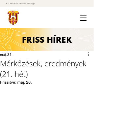
A St. Mihály FC hivatalos honlapja
FRISS
HÍREK
máj. 24.
Mérkőzések, eredmények
(21. hét)
Frissítve:
máj. 28.