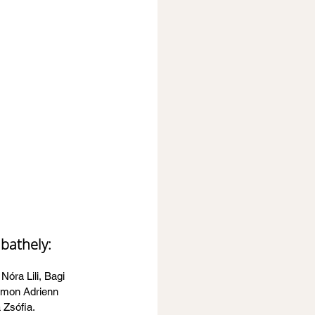
bathely:
óra Lili, Bagi 
imon Adrienn 
 Zsófia.