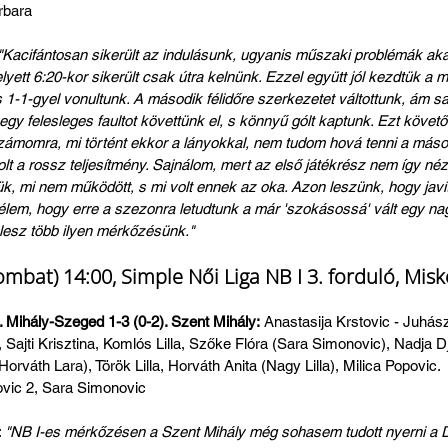
rbara
"Kacifántosan sikerült az indulásunk, ugyanis műszaki problémák ak
elyett 6:20-kor sikerült csak útra kelnünk. Ezzel együtt jól kezdtük a 
s 1-1-gyel vonultunk. A második félidőre szerkezetet váltottunk, ám sa
egy felesleges faultot követtünk el, s könnyű gólt kaptunk. Ezt követő
zámomra, mi történt ekkor a lányokkal, nem tudom hová tenni a másodi
lt a rossz teljesítmény. Sajnálom, mert az első játékrész nem így néze
ük, mi nem működött, s mi volt ennek az oka. Azon leszünk, hogy jav
lem, hogy erre a szezonra letudtunk a már 'szokásossá' vált egy na
 lesz több ilyen mérkőzésünk."
mbat) 14:00, Simple Női Liga NB I 3. forduló, Misk
 Mihály-Szeged 1-3 (0-2). Szent Mihály:
 Anastasija Krstovic - Juhá
Sajti Krisztina, Komlós Lilla, Szőke Flóra (Sara Simonovic), Nadja D
orváth Lara), Török Lilla, Horváth Anita (Nagy Lilla), Milica Popovic.
ovic 2, Sara Simonovic
 
"NB I-es mérkőzésen a Szent Mihály még sohasem tudott nyerni a Di