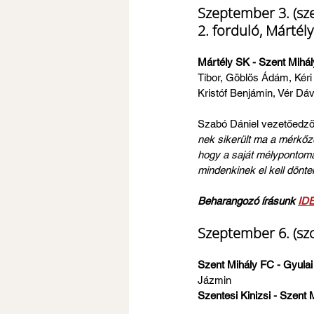
Szeptember 3. (sz
2. forduló, Mártély
Mártély SK - Szent Mihály
Tibor, Göblös Ádám, Kéri
Kristóf Benjámin, Vér Dáv
Szabó Dániel vezetőedző
nek sikerült ma a mérkőz
hogy a saját mélypontomat 
mindenkinek el kell dönte
Beharangozó írásunk 
ID
Szeptember 6. (szo
Szent Mihály FC - Gyulai
Jázmin
Szentesi Kinizsi - Szent 