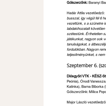
Gólszerzőnk:
 Baranyi Ba
Hadár Attila vezetőedző: 
busszal, így végül fél 6 h
vezettünk, s a szünetre i
labdakihozatalt követően 
szétestünk. Érthetetlen s
játékunkat, nagyon sok vo
tanulságokat, s átbeszélj
fordulókban. Nagyon remé
teljesítményünket, s nem
Szeptember 6. (szo
Diósgyőri VTK - KÉSZ-St.
Peónia), Ónodi Vanessza, 
Katinka), Barna Bíborka (H
Gólszerzőink: Milica Pop
Major László vezetőedző: