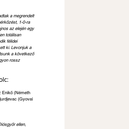
adtak a megrendelt 
mérkőzést, 1-0-ra 
jnos az elején egy 
en totálisan 
k félidei 
tt ki. Levonjuk a 
ítsunk a következő 
gyon rossz 
olc:
sz Enikő (Németh 
jurdjevac (Gyovai 
ósgyőr ellen, 