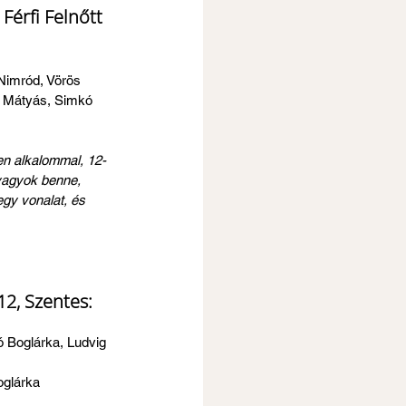
érfi Felnőtt 
Nimród, Vörös 
ó Mátyás, Simkó 
en alkalommal, 12-
vagyok benne, 
egy vonalat, és 
2, Szentes: 
kó Boglárka, Ludvig 
oglárka