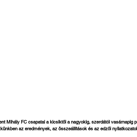
t Mihály FC csapatai a kicsiktől a nagyokig, szerdától vasárnapig pa
kkünkben az eredmények, az összeállítások és az edzői nyilatkozato