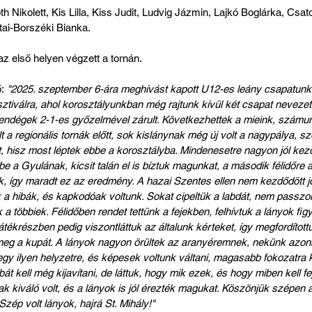
óth Nikolett, Kis Lilla, Kiss Judit, Ludvig Jázmin, Lajkó Boglárka, Csat
jtai-Borszéki Bianka.
z első helyen végzett a tornán.
:
 "2025. szeptember 6-ára meghívást kapott U12-es leány csapatunk
tiválra, ahol korosztályunkban még rajtunk kívül két csapat nevezet
ndégek 2-1-es győzelmével zárult. Következhettek a mieink, számu
t a regionális tornák előtt, sok kislánynak még új volt a nagypálya, szo
, hisz most léptek ebbe a korosztályba. Mindenesetre nagyon jól kezd
be a Gyulának, kicsit talán el is bíztuk magunkat, a második félidőre
áték, így maradt ez az eredmény. A hazai Szentes ellen nem kezdődött 
ek a hibák, és kapkodóak voltunk. Sokat cipeltük a labdát, nem passzol
k a többiek. Félidőben rendet tettünk a fejekben, felhívtuk a lányok fig
tékrészben pedig viszontláttuk az általunk kérteket, így megfordított
g a kupát. A lányok nagyon örültek az aranyéremnek, nekünk azonb
 egy ilyen helyzetre, és képesek voltunk váltani, magasabb fokozatra k
t kell még kijavítani, de láttuk, hogy mik ezek, és hogy miben kell fe
k kiváló volt, és a lányok is jól érezték magukat. Köszönjük szépen 
zép volt lányok, hajrá St. Mihály!"