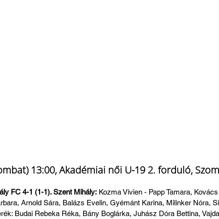
ombat) 13:00, Akadémiai női U-19 2. forduló, Szom
ly FC 4-1 (1-1). Szent Mihály:
 Kozma Vivien - Papp Tamara, Kovács N
bara, Arnold Sára, Balázs Evelin, Gyémánt Karina, Milinker Nóra, S
serék: Budai Rebeka Réka, Bány Boglárka, Juhász Dóra Bettina, Vajda