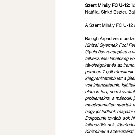
Szent Mihály FC U-12:
 T
Natália, Sinkó Eszter, Ba
A Szent Mihály FC U-12 a
Balogh Árpád vezetőedző
Kinizsi Gyermek Foci Fesz
Gyula összecsapása a ve
felkészülési lehetőség vol
távolságokat és az iramot
percben 7 gólt rámoltunk 
kiegyenlítettebb lett a j
volt intenzitásunk, kijött
előre is tört, nem követté
problémákra, a második já
megérdemelten nyertük me
hogy jól tudtunk reagálni
Dolgozunk tovább, sok hibá
felkészülésnek, főpróbána
Kinizsinek a szervezést! S