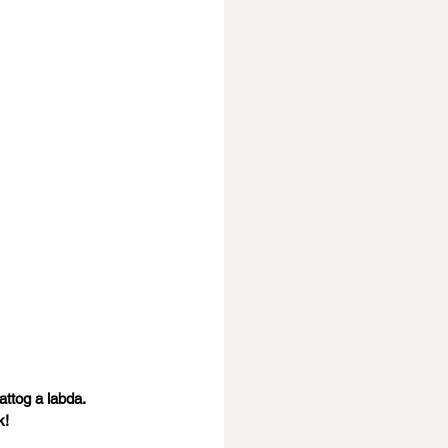
ttog a labda. 
k!