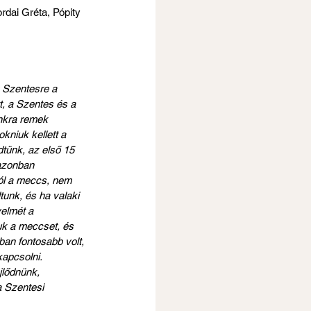
ordai Gréta, Pópity 
 Szentesre a 
t, a Szentes és a 
nkra remek 
kniuk kellett a 
tünk, az első 15 
 azonban 
jól a meccs, nem 
tunk, és ha valaki 
yelmét a 
uk a meccset, és 
an fontosabb volt, 
apcsolni. 
jlődnünk, 
a Szentesi 