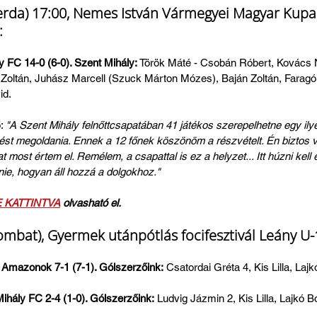
erda) 17:00, Nemes István Vármegyei Magyar Kupa F
:
 FC 14-0 (6-0). Szent Mihály: 
Török Máté - Csobán Róbert, Kovács 
 Zoltán, Juhász Marcell (Szuck Márton Mózes), Baján Zoltán, Farag
id.
: 
"A Szent Mihály felnőttcsapatában 41 játékos szerepelhetne egy ily
ést megoldania. Ennek a 12 főnek köszönöm a részvételt. Én biztos 
most értem el. Remélem, a csapattal is ez a helyzet... Itt húzni kell 
nie, hogyan áll hozzá a dolgokhoz."
E KATTINTVA
 olvasható el.
mbat), Gyermek utánpótlás focifesztivál Leány U-1
 Amazonok 7-1 (7-1). Gólszerzőink:
 Csatordai Gréta 4, Kis Lilla, Laj
Mihály FC 2-4 (1-0). Gólszerzőink:
 Ludvig Jázmin 2, Kis Lilla, Lajkó B