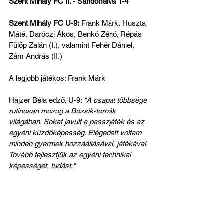
Szent Mihály FC II. - Sándorfalva 1-4
Szent Mihály FC U-9:
 Frank Márk, Huszta 
Máté, Daróczi Ákos, Benkó Zénó, Répás 
Fülöp Zalán (I.), valamint Fehér Dániel, 
Zám András (II.)
A legjobb játékos: Frank Márk
Hajzer Béla edző, U-9: 
"A csapat többsége 
rutinosan mozog a Bozsik-tornák 
világában. Sokat javult a passzjáték és az 
egyéni küzdőképesség. Elégedett voltam 
minden gyermek hozzáállásával, játékával. 
Tovább fejlesztjük az egyéni technikai 
képességet, tudást."