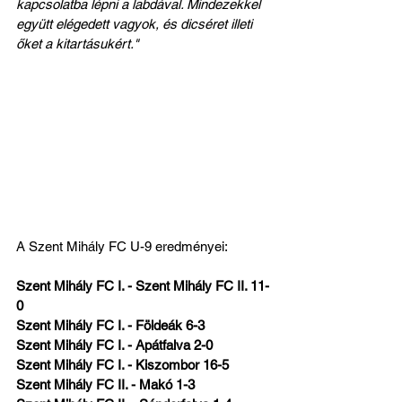
kapcsolatba lépni a labdával. Mindezekkel 
együtt elégedett vagyok, és dicséret illeti 
őket a kitartásukért."
A Szent Mihály FC U-9 eredményei:
Szent Mihály FC I. - Szent Mihály FC II. 11-
0
Szent Mihály FC I. - Földeák 6-3
Szent Mihály FC I. - Apátfalva 2-0
Szent Mihály FC I. - Kiszombor 16-5
Szent Mihály FC II. - Makó 1-3