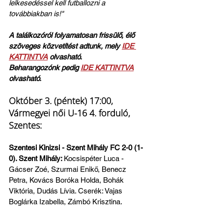
lelkesedéssel kell futballozni a 
továbbiakban is!"
A találkozóról folyamatosan frissülő, élő 
szöveges közvetítést adtunk, mely 
IDE 
KATTINTVA
 olvasható.
Beharangozónk pedig 
IDE KATTINTVA
olvasható.
Október 3. (péntek) 17:00, 
Vármegyei női U-16 4. forduló, 
Szentes:
Szentesi Kinizsi - Szent Mihály FC 2-0 (1-
0). Szent Mihály: 
Kocsispéter Luca - 
Gácser Zoé, Szurmai Enikő, Benecz 
Petra, Kovács Boróka Holda, Bohák 
Viktória, Dudás Lívia. Cserék: Vajas 
Boglárka Izabella, Zámbó Krisztina.