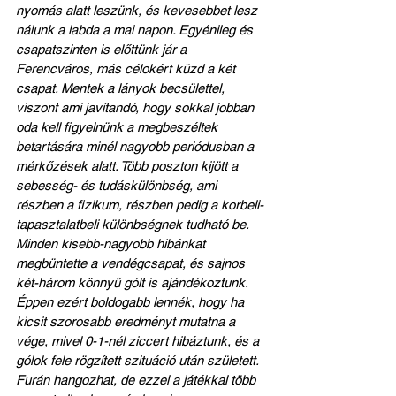
nyomás alatt leszünk, és kevesebbet lesz 
nálunk a labda a mai napon. Egyénileg és 
csapatszinten is előttünk jár a 
Ferencváros, más célokért küzd a két 
csapat. Mentek a lányok becsülettel, 
viszont ami javítandó, hogy sokkal jobban 
oda kell figyelnünk a megbeszéltek 
betartására minél nagyobb periódusban a 
mérkőzések alatt. Több poszton kijött a 
sebesség- és tudáskülönbség, ami 
részben a fizikum, részben pedig a korbeli-
tapasztalatbeli különbségnek tudható be. 
Minden kisebb-nagyobb hibánkat 
megbüntette a vendégcsapat, és sajnos 
két-három könnyű gólt is ajándékoztunk. 
Éppen ezért boldogabb lennék, hogy ha 
kicsit szorosabb eredményt mutatna a 
vége, mivel 0-1-nél ziccert hibáztunk, és a 
gólok fele rögzített szituáció után született. 
Furán hangozhat, de ezzel a játékkal több 