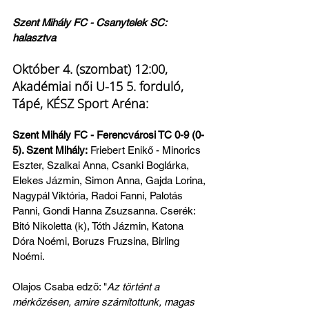
Szent Mihály FC - Csanytelek SC: 
halasztva
Október 4. (szombat) 12:00, 
Akadémiai női U-15 5. forduló, 
Tápé, KÉSZ Sport Aréna:
Szent Mihály FC - Ferencvárosi TC 0-9 (0-
5). Szent Mihály:
 Friebert Enikő - Minorics 
Eszter, Szalkai Anna, Csanki Boglárka, 
Elekes Jázmin, Simon Anna, Gajda Lorina, 
Nagypál Viktória, Radoi Fanni, Palotás 
Panni, Gondi Hanna Zsuzsanna. Cserék: 
Bitó Nikoletta (k), Tóth Jázmin, Katona 
Dóra Noémi, Boruzs Fruzsina, Birling 
Noémi.
Olajos Csaba edző: "
Az történt a 
mérkőzésen, amire számítottunk, magas 