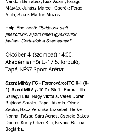
Nándori Barnabás, Kiss Ádám, Faragó 
Mátyás, Juhász Marcell. Cserék: Ferge 
Attila, Szuck Márton Mózes.
Heipl Ábel edző: 
"Tudásunk alatt 
játszottunk, a jövő héten igyekszünk 
javítani. Gratulálok a Szentesnek!"
Október 4. (szombat) 14:00, 
Akadémiai női U-17 5. forduló, 
Tápé, KÉSZ Sport Aréna:
Szent Mihály FC - Ferencvárosi TC 0-1 (0-
1). Szent Mihály: 
Török Stefi - Purcsi Lilla, 
Szilágyi Lilla, Nagy Viktória, Veres Doren, 
Bujdosó Sarolta, Papdi Jázmin, Olasz 
Zsófia, Rácz Veronika Erzsébet, Herke 
Norina, Rózsa Sára Ágnes. Cserék: Bakos 
Dorina, Kőrffy Olívia Kitti, Kovács Bettina 
Boglárka.