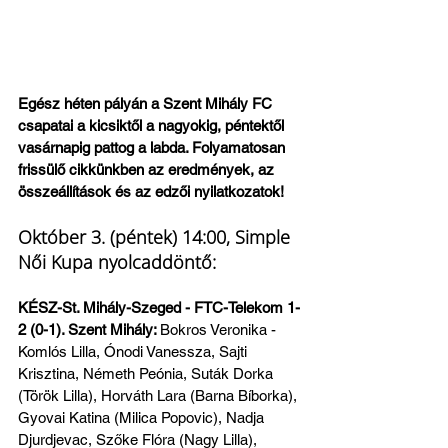
Egész héten pályán a Szent Mihály FC 
csapatai a kicsiktől a nagyokig, péntektől 
vasárnapig pattog a labda. Folyamatosan 
frissülő cikkünkben az eredmények, az 
összeállítások és az edzői nyilatkozatok!
Október 3. (péntek) 14:00, Simple 
Női Kupa nyolcaddöntő:
KÉSZ-St. Mihály-Szeged - FTC-Telekom 1-
2 (0-1). Szent Mihály: 
Bokros Veronika - 
Komlós Lilla, Ónodi Vanessza, Sajti 
Krisztina, Németh Peónia, Suták Dorka 
(Török Lilla), Horváth Lara (Barna Bíborka), 
Gyovai Katina (Milica Popovic), Nadja 
Djurdjevac, Szőke Flóra (Nagy Lilla), 