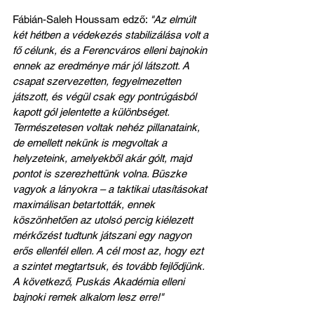
Fábián-Saleh Houssam edző: 
"Az elmúlt 
két hétben a védekezés stabilizálása volt a 
fő célunk, és a Ferencváros elleni bajnokin 
ennek az eredménye már jól látszott. A 
csapat szervezetten, fegyelmezetten 
játszott, és végül csak egy pontrúgásból 
kapott gól jelentette a különbséget. 
Természetesen voltak nehéz pillanataink, 
de emellett nekünk is megvoltak a 
helyzeteink, amelyekből akár gólt, majd 
pontot is szerezhettünk volna. Büszke 
vagyok a lányokra – a taktikai utasításokat 
maximálisan betartották, ennek 
köszönhetően az utolsó percig kiélezett 
mérkőzést tudtunk játszani egy nagyon 
erős ellenfél ellen. A cél most az, hogy ezt 
a szintet megtartsuk, és tovább fejlődjünk. 
A következő, Puskás Akadémia elleni 
bajnoki remek alkalom lesz erre!"