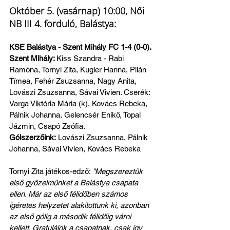
Október 5. (vasárnap) 10:00, Női 
NB III 4. forduló, Balástya:
KSE Balástya - Szent Mihály FC 1-4 (0-0). 
Szent Mihály: 
Kiss Szandra - Rabi 
Ramóna, Tornyi Zita, Kugler Hanna, Pilán 
Tímea, Fehér Zsuzsanna, Nagy Anita, 
Lovászi Zsuzsanna, Sávai Vivien. Cserék: 
Varga Viktória Mária (k), Kovács Rebeka, 
Pálnik Johanna, Gelencsér Enikő, Topal 
Jázmin, Csapó Zsófia. 
Gólszerzőink:
 Lovászi Zsuzsanna, Pálnik 
Johanna, Sávai Vivien, Kovács Rebeka
Tornyi Zita játékos-edző: 
"Megszereztük 
első győzelmünket a Balástya csapata 
ellen. Már az első félidőben számos 
ígéretes helyzetet alakítottunk ki, azonban 
az első gólig a második félidőig várni 
kellett. Gratulálok a csapatnak, csak így 