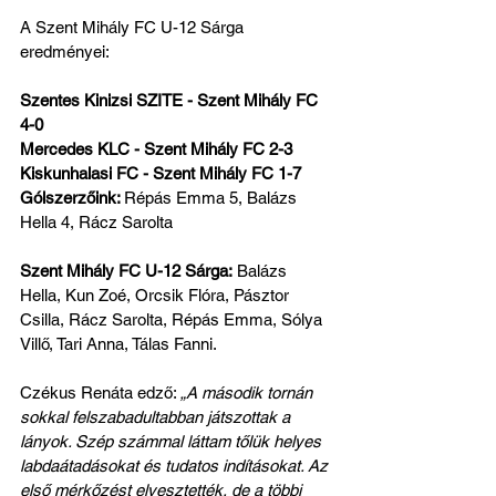
A Szent Mihály FC U-12 Sárga 
eredményei:
Szentes Kinizsi SZITE - Szent Mihály FC 
4-0
Mercedes KLC - Szent Mihály FC 2-3
Kiskunhalasi FC - Szent Mihály FC 1-7
Gólszerzőink: 
Répás Emma 5, Balázs 
Hella 4, Rácz Sarolta
Szent Mihály FC U-12 Sárga:
 Balázs 
Hella, Kun Zoé, Orcsik Flóra, Pásztor 
Csilla, Rácz Sarolta, Répás Emma, Sólya 
Villő, Tari Anna, Tálas Fanni.
Czékus Renáta edző: 
„A második tornán 
sokkal felszabadultabban játszottak a 
lányok. Szép számmal láttam tőlük helyes 
labdaátadásokat és tudatos indításokat. Az 
első mérkőzést elvesztették, de a többi 