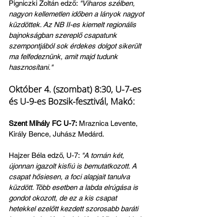
Pigniczki Zoltán edző: 
"Viharos szélben, 
nagyon kellemetlen időben a lányok nagyot 
küzdöttek. Az NB II-es kiemelt regionális 
bajnokságban szereplő csapatunk 
szempontjából sok érdekes dolgot sikerült 
ma felfedeznünk, amit majd tudunk 
hasznosítani."
Október 4. (szombat) 8:30, U-7-es 
és U-9-es Bozsik-fesztivál, Makó:
Szent Mihály FC U-7:
 Mraznica Levente, 
Király Bence, Juhász Medárd.
Hajzer Béla edző, U-7: 
"A tornán két, 
újonnan igazolt kisfiú is bemutatkozott. A 
csapat hősiesen, a foci alapjait tanulva 
küzdött. Több esetben a labda elrúgása is 
gondot okozott, de ez a kis csapat 
hetekkel ezelőtt kezdett szorosabb baráti 