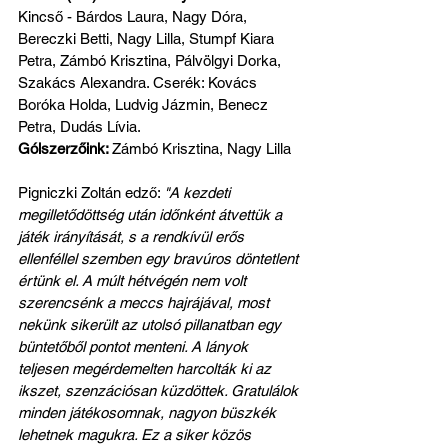
Kincső - Bárdos Laura, Nagy Dóra, 
Bereczki Betti, Nagy Lilla, Stumpf Kiara 
Petra, Zámbó Krisztina, Pálvölgyi Dorka, 
Szakács Alexandra. Cserék: Kovács 
Boróka Holda, Ludvig Jázmin, Benecz 
Petra, Dudás Lívia.
Gólszerzőink: 
Zámbó Krisztina, Nagy Lilla
Pigniczki Zoltán edző: 
"A kezdeti 
megilletődöttség után időnként átvettük a 
játék irányítását, s a rendkívül erős 
ellenféllel szemben egy bravúros döntetlent 
értünk el. A múlt hétvégén nem volt 
szerencsénk a meccs hajrájával, most 
nekünk sikerült az utolsó pillanatban egy 
büntetőből pontot menteni. A lányok 
teljesen megérdemelten harcolták ki az 
ikszet, szenzációsan küzdöttek. Gratulálok 
minden játékosomnak, nagyon büszkék 
lehetnek magukra. Ez a siker közös 