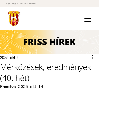
A St. Mihály FC hivatalos honlapja
FRISS
HÍREK
2025. okt. 5.
Mérkőzések, eredmények
(40. hét)
Frissítve:
2025. okt. 14.