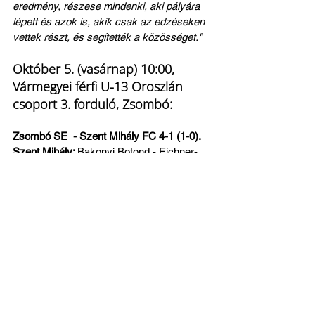
eredmény, részese mindenki, aki pályára 
lépett és azok is, akik csak az edzéseken 
vettek részt, és segítették a közösséget."
Október 5. (vasárnap) 10:00, 
Vármegyei férfi U-13 Oroszlán 
csoport 3. forduló, Zsombó:
Zsombó SE  - Szent Mihály FC 4-1 (1-0). 
Szent Mihály: 
Bakonyi Botond - Eichner-
Tanács Kornél, Daróczi Ádám, Kormos 
Nimród, Berényi Zsolt Attila, Kardos 
Kornél, Katsidis Steven Efstathios, Bárkai 
Dominik, Juhász Mór. Cserék: Harajka 
Ádám, Mikecz András Márton, Nagyiván 
Attila Áron.
Gólszerzőnk: 
Daróczi Ádám
Kopasz Balázs edző:
 "Az első félidőben 
teljesen partiban voltunk, sőt voltak idők, 