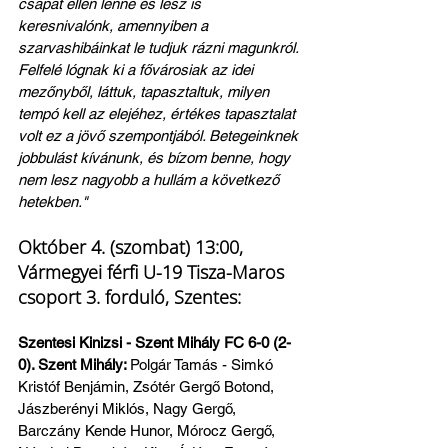
csapat ellen lenne és lesz is 
keresnivalónk, amennyiben a 
szarvashibáinkat le tudjuk rázni magunkról. 
Felfelé lógnak ki a fővárosiak az idei 
mezőnyből, láttuk, tapasztaltuk, milyen 
tempó kell az elejéhez, értékes tapasztalat 
volt ez a jövő szempontjából. Betegeinknek 
jobbulást kívánunk, és bízom benne, hogy 
nem lesz nagyobb a hullám a következő 
hetekben."
Október 4. (szombat) 13:00, 
Vármegyei férfi U-19 Tisza-Maros 
csoport 3. forduló, Szentes:
Szentesi Kinizsi - Szent Mihály FC 6-0 (2-
0). Szent Mihály: 
Polgár Tamás - Simkó 
Kristóf Benjámin, Zsótér Gergő Botond, 
Jászberényi Miklós, Nagy Gergő, 
Barczány Kende Hunor, Mórocz Gergő, 