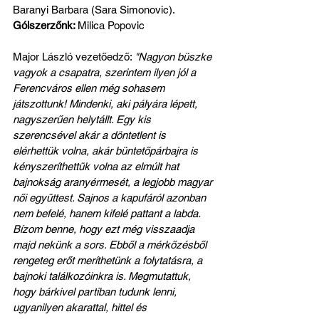
Baranyi Barbara (Sara Simonovic). 
Gólszerzőnk: 
Milica Popovic
Major László vezetőedző: 
"Nagyon büszke 
vagyok a csapatra, szerintem ilyen jól a 
Ferencváros ellen még sohasem 
játszottunk! Mindenki, aki pályára lépett, 
nagyszerűen helytállt. Egy kis 
szerencsével akár a döntetlent is 
elérhettük volna, akár büntetőpárbajra is 
kényszeríthettük volna az elmúlt hat 
bajnokság aranyérmesét, a legjobb magyar 
női együttest. Sajnos a kapufáról azonban 
nem befelé, hanem kifelé pattant a labda. 
Bízom benne, hogy ezt még visszaadja 
majd nekünk a sors. Ebből a mérkőzésből 
rengeteg erőt meríthetünk a folytatásra, a 
bajnoki találkozóinkra is. Megmutattuk, 
hogy bárkivel partiban tudunk lenni, 
ugyanilyen akarattal, hittel és 