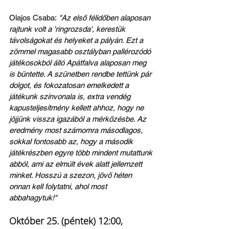
Olajos Csaba:
 "Az első félidőben alaposan 
rajtunk volt a 'ringrozsda', kerestük 
távolságokat és helyeket a pályán. Ezt a 
zömmel magasabb osztályban pallérozódó 
játékosokból álló Apátfalva alaposan meg 
is büntette. A szünetben rendbe tettünk pár 
dolgot, és fokozatosan emelkedett a 
játékunk színvonala is, extra vendég 
kapusteljesítmény kellett ahhoz, hogy ne 
jöjjünk vissza igazából a mérkőzésbe. Az 
eredmény most számomra másodlagos, 
sokkal fontosabb az, hogy a második 
játékrészben egyre több mindent mutattunk 
abból, ami az elmúlt évek alatt jellemzett 
minket. Hosszú a szezon, jövő héten 
onnan kell folytatni, ahol most 
abbahagytuk!"
Október 25. (péntek) 12:00, 