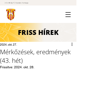
A St. Mihály FC hivatalos honlapja
FRISS
HÍREK
2024. okt. 27.
Mérkőzések, eredmények
(43. hét)
Frissítve:
2024. okt. 28.