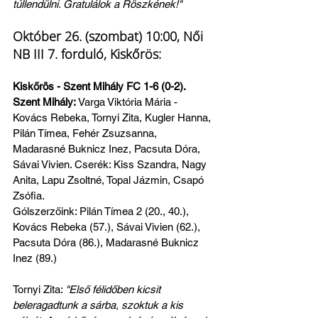
túllendülni. Gratulálok a Röszkének!"
Október 26. (szombat) 10:00, Női 
NB III 7. forduló, Kiskőrös:
Kiskőrös - Szent Mihály FC 1-6 (0-2). 
Szent Mihály:
 Varga Viktória Mária - 
Kovács Rebeka, Tornyi Zita, Kugler Hanna, 
Pilán Tímea, Fehér Zsuzsanna, 
Madarasné Buknicz Inez, Pacsuta Dóra, 
Sávai Vivien. Cserék: Kiss Szandra, Nagy 
Anita, Lapu Zsoltné, Topal Jázmin, Csapó 
Zsófia.
Gólszerzőink: Pilán Tímea 2 (20., 40.), 
Kovács Rebeka (57.), Sávai Vivien (62.), 
Pacsuta Dóra (86.), Madarasné Buknicz 
Inez (89.)
Tornyi Zita: 
"Első félidőben kicsit 
beleragadtunk a sárba, szoktuk a kis 