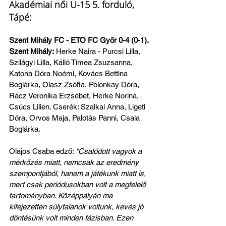
Akadémiai női U-15 5. forduló, 
Tápé:
Szent Mihály FC - ETO FC Győr 0-4 (0-1). 
Szent Mihály:
 Herke Naira - Purcsi Lilla, 
Szilágyi Lilla, Kálló Tímea Zsuzsanna, 
Katona Dóra Noémi, Kovács Bettina 
Boglárka, Olasz Zsófia, Polonkay Dóra, 
Rácz Veronika Erzsébet, Herke Norina, 
Csúcs Lilien. Cserék: Szalkai Anna, Ligeti 
Dóra, Orvos Maja, Palotás Panni, Csala 
Boglárka.
Olajos Csaba edző: 
"Csalódott vagyok a 
mérkőzés miatt, nemcsak az eredmény 
szempontjából, hanem a játékunk miatt is, 
mert csak periódusokban volt a megfelelő 
tartományban. Középpályán ma 
kifejezetten súlytalanok voltunk, kevés jó 
döntésünk volt minden fázisban. Ezen 