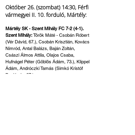
Október 26. (szombat) 14:30, Férfi 
vármegyei II. 10. forduló, Mártély:
Mártély SK - Szent Mihály FC 7-2 (4-1). 
Szent Mihály: 
Török Máté - Csobán Róbert 
(Vér Dávid, 67.), Csobán Krisztián, Kovács 
Nimród, Antal Balázs, Baján Zoltán, 
Császi Álmos Attila, Olajos Csaba, 
Hufnágel Péter (Göblös Ádám, 73.), Klippel 
Ádám, Andróczki Tamás (Simkó Kristóf 
Benjámin, 67.). 
Gólszerzőink: Baján Zoltán (29.), Olajos 
Csaba (77.)
Baján Zoltán játékos-edző: 
"Nem sikerült 
borítanunk a papírformát, nem tudtuk 
érvényesíteni magunkat. A mérkőzést 
sajnos meghatározta az első rövid 
időszakban bekapott három gól. Ennek 
ellenére voltak szép megmozdulásaink, de 