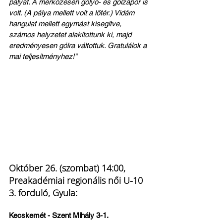
pályát. A mérkőzésen golyó- és gólzápor is 
volt. (A pálya mellett volt a lőtér.) Vidám 
hangulat mellett egymást kisegítve, 
számos helyzetet alakítottunk ki, majd 
eredményesen gólra váltottuk. Gratulálok a 
mai teljesítményhez!"
Október 26. (szombat) 14:00, 
Preakadémiai regionális női U-10 
3. forduló, Gyula:
Kecskemét - Szent Mihály 3-1.