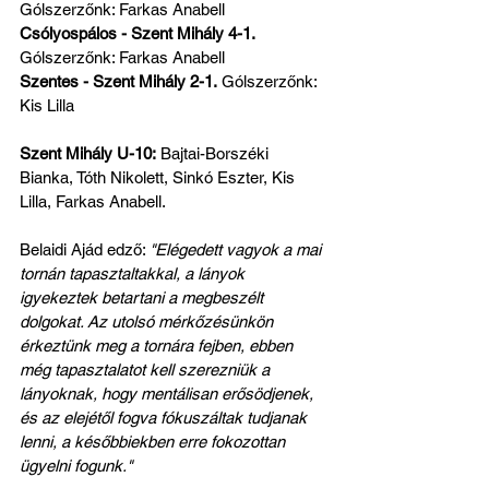
Gólszerzőnk: Farkas Anabell
Csólyospálos - Szent Mihály 4-1.
Gólszerzőnk: Farkas Anabell
Szentes - Szent Mihály 2-1.
 Gólszerzőnk: 
Kis Lilla
Szent Mihály U-10:
 Bajtai-Borszéki 
Bianka, Tóth Nikolett, Sinkó Eszter, Kis 
Lilla, Farkas Anabell.
Belaidi Ajád edző: 
"Elégedett vagyok a mai 
tornán tapasztaltakkal, a lányok 
igyekeztek betartani a megbeszélt 
dolgokat. Az utolsó mérkőzésünkön 
érkeztünk meg a tornára fejben, ebben 
még tapasztalatot kell szerezniük a 
lányoknak, hogy mentálisan erősödjenek, 
és az elejétől fogva fókuszáltak tudjanak 
lenni, a későbbiekben erre fokozottan 
ügyelni fogunk."