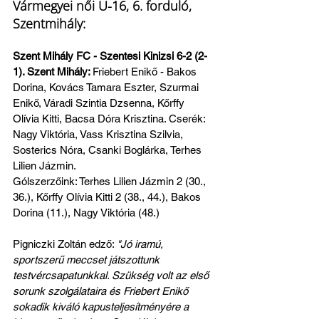
Vármegyei női U-16, 6. forduló, 
Szentmihály:
Szent Mihály FC - Szentesi Kinizsi 6-2 (2-
1). Szent Mihály: 
Friebert Enikő - Bakos 
Dorina, Kovács Tamara Eszter, Szurmai 
Enikő, Váradi Szintia Dzsenna, Kőrffy 
Olívia Kitti, Bacsa Dóra Krisztina. Cserék: 
Nagy Viktória, Vass Krisztina Szilvia, 
Sosterics Nóra, Csanki Boglárka, Terhes 
Lilien Jázmin.
Gólszerzőink: Terhes Lilien Jázmin 2 (30., 
36.), Kőrffy Olívia Kitti 2 (38., 44.), Bakos 
Dorina (11.), Nagy Viktória (48.)
Pigniczki Zoltán edző: 
"Jó iramú, 
sportszerű meccset játszottunk 
testvércsapatunkkal. Szükség volt az első 
sorunk szolgálataira és Friebert Enikő 
sokadik kiváló kapusteljesítményére a 