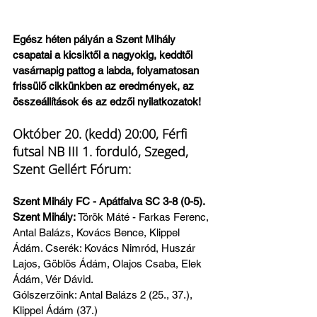
Egész héten pályán a Szent Mihály 
csapatai a kicsiktől a nagyokig, keddtől 
vasárnapig pattog a labda, folyamatosan 
frissülő cikkünkben az eredmények, az 
összeállítások és az edzői nyilatkozatok!
Október 20. (kedd) 20:00, Férfi 
futsal NB III 1. forduló, Szeged, 
Szent Gellért Fórum:
Szent Mihály FC - Apátfalva SC 3-8 (0-5). 
Szent Mihály:
 Török Máté - Farkas Ferenc, 
Antal Balázs, Kovács Bence, Klippel 
Ádám. Cserék: Kovács Nimród, Huszár 
Lajos, Göblös Ádám, Olajos Csaba, Elek 
Ádám, Vér Dávid.
Gólszerzőink: Antal Balázs 2 (25., 37.), 
Klippel Ádám (37.)