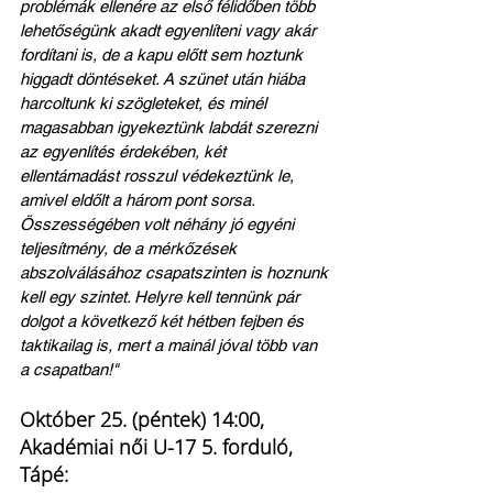
problémák ellenére az első félidőben több 
lehetőségünk akadt egyenlíteni vagy akár 
fordítani is, de a kapu előtt sem hoztunk 
higgadt döntéseket. A szünet után hiába 
harcoltunk ki szögleteket, és minél 
magasabban igyekeztünk labdát szerezni 
az egyenlítés érdekében, két 
ellentámadást rosszul védekeztünk le, 
amivel eldőlt a három pont sorsa. 
Összességében volt néhány jó egyéni 
teljesítmény, de a mérkőzések 
abszolválásához csapatszinten is hoznunk 
kell egy szintet. Helyre kell tennünk pár 
dolgot a következő két hétben fejben és 
taktikailag is, mert a mainál jóval több van 
a csapatban!"
Október 25. (péntek) 14:00, 
Akadémiai női U-17 5. forduló, 
Tápé: