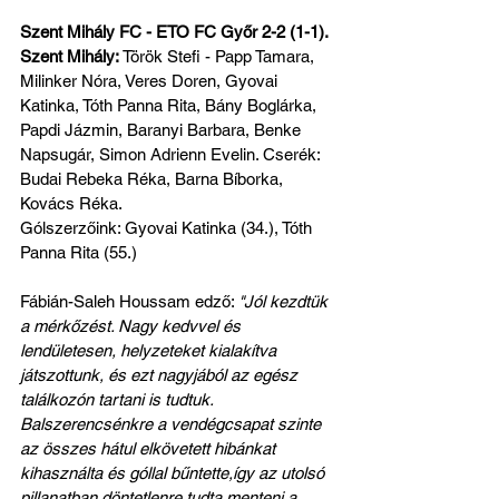
Szent Mihály FC - ETO FC Győr 2-2 (1-1). 
Szent Mihály:
 Török Stefi - Papp Tamara, 
Milinker Nóra, Veres Doren, Gyovai 
Katinka, Tóth Panna Rita, Bány Boglárka, 
Papdi Jázmin, Baranyi Barbara, Benke 
Napsugár, Simon Adrienn Evelin. Cserék: 
Budai Rebeka Réka, Barna Bíborka, 
Kovács Réka. 
Gólszerzőink: Gyovai Katinka (34.), Tóth 
Panna Rita (55.)
Fábián-Saleh Houssam edző: 
"Jól kezdtük 
a mérkőzést. Nagy kedvvel és 
lendületesen, helyzeteket kialakítva 
játszottunk, és ezt nagyjából az egész 
találkozón tartani is tudtuk. 
Balszerencsénkre a vendégcsapat szinte 
az összes hátul elkövetett hibánkat 
kihasználta és góllal bűntette,így az utolsó 
pillanatban döntetlenre tudta menteni a 