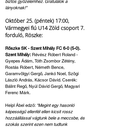
biztos győzelemhez. Gratulálok a 
lányoknak!"
Október 25. (péntek) 17:00, 
Vármegyei fiú U14 Zöld csoport 7. 
forduló, Röszke: 
Röszke SK - Szent Mihály FC 6-0 (5-0). 
Szent Mihály:
 Révész Róbert Roland - 
Gyepes Ádám, Tóth Zsombor Zétény, 
Rostás Róbert, Németh Bence, 
Garamvölgyi Gergő, Jankó Noel, Szögi 
László András, Kácsor Dávid. Cserék: 
Bálint Regő, Nyúl Dávid Gergő, Magyari 
Ferenc Márk.
Heipl Ábel edző: 
"Megint egy hasonló 
képességű ellenfél ellen kicsit rossz 
hozzáállással vágtunk bele a meccsbe, és 
szokás szerint ezen nem tudtunk 