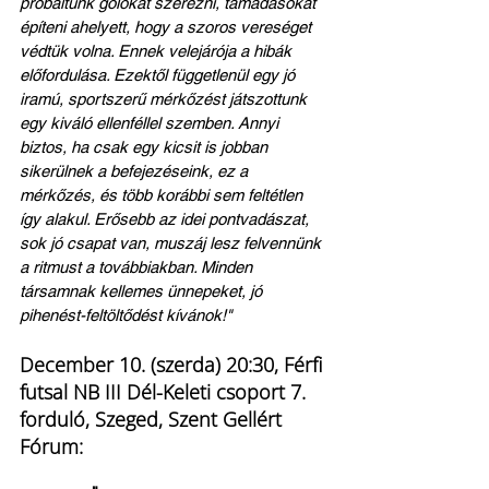
próbáltunk gólokat szerezni, támadásokat 
építeni ahelyett, hogy a szoros vereséget 
védtük volna. Ennek velejárója a hibák 
előfordulása. Ezektől függetlenül egy jó 
iramú, sportszerű mérkőzést játszottunk 
egy kiváló ellenféllel szemben. Annyi 
biztos, ha csak egy kicsit is jobban 
sikerülnek a befejezéseink, ez a 
mérkőzés, és több korábbi sem feltétlen 
így alakul. Erősebb az idei pontvadászat, 
sok jó csapat van, muszáj lesz felvennünk 
a ritmust a továbbiakban. Minden 
társamnak kellemes ünnepeket, jó 
pihenést-feltöltődést kívánok!"
December 10. (szerda) 20:30, Férfi 
futsal NB III Dél-Keleti csoport 7. 
forduló, Szeged, Szent Gellért 
Fórum: