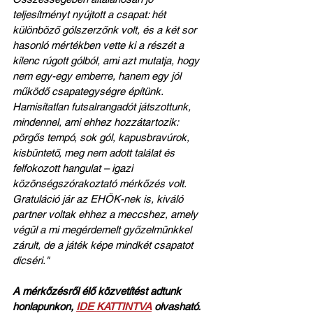
teljesítményt nyújtott a csapat: hét 
különböző gólszerzőnk volt, és a két sor 
hasonló mértékben vette ki a részét a 
kilenc rúgott gólból, ami azt mutatja, hogy 
nem egy-egy emberre, hanem egy jól 
működő csapategységre építünk. 
Hamisítatlan futsalrangadót játszottunk, 
mindennel, ami ehhez hozzátartozik: 
pörgős tempó, sok gól, kapusbravúrok, 
kisbüntető, meg nem adott találat és 
felfokozott hangulat – igazi 
közönségszórakoztató mérkőzés volt. 
Gratuláció jár az EHÖK-nek is, kiváló 
partner voltak ehhez a meccshez, amely 
végül a mi megérdemelt győzelmünkkel 
zárult, de a játék képe mindkét csapatot 
dicséri."
A mérkőzésről élő közvetítést adtunk 
honlapunkon, 
IDE KATTINTVA
 olvasható.