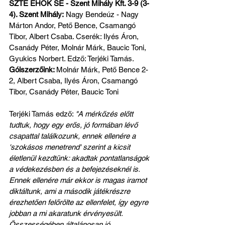
SZTE EHÖK SE - Szent Mihály Kft. 3-9 (3-
4). Szent Mihály:
 Nagy Bendeúz - Nagy 
Márton Andor, Pető Bence, Csamangó 
Tibor, Albert Csaba. Cserék: Ilyés Áron, 
Csanády Péter, Molnár Márk, Baucic Toni, 
Gyukics Norbert. Edző: Terjéki Tamás.
Gólszerzőink: 
Molnár Márk, Pető Bence 2-
2, Albert Csaba, Ilyés Áron, Csamangó 
Tibor, Csanády Péter, Baucic Toni
Terjéki Tamás edző: 
"A mérkőzés előtt 
tudtuk, hogy egy erős, jó formában lévő 
csapattal találkozunk, ennek ellenére a 
'szokásos menetrend' szerint a kicsit 
életlenül kezdtünk: akadtak pontatlanságok 
a védekezésben és a befejezéseknél is. 
Ennek ellenére már ekkor is magas iramot 
diktáltunk, ami a második játékrészre 
érezhetően felőrölte az ellenfelet, így egyre 
jobban a mi akaratunk érvényesült. 
Összességében általánosan jó 