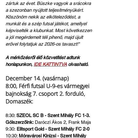
zártuk az évet. Büszke vagyok a srácokra 
a szezonban nyújtott teljesítményükért. 
Köszönöm nekik az elköteleződést, a 
munkát és a szép futsal játékot, amellyel 
képviselték a klubunkat. Most következzen 
a jól megérdemelt téli pihenő, majd újult 
erővel folytatjuk az 2026-os tavaszt!"
A mérkőzésről élő közvetítést adtunk 
honlapunkon, 
IDE KATTINTVA
 olvasható.
December 14. (vasárnap) 
8:00, Férfi futsal U-9-es vármegyei 
bajnokság 7. csoport 2. forduló, 
Domaszék:
8:30: 
SZEOL SC B - Szent Mihály FC 1-3. 
Gólszerzőink:
 Daróczi Ákos 2, Frank Maja
9:30:
 Elitsport Gold - Szent Mihály FC 2-0
10:30: 
Móravárosi Kinizsi - Szent Mihály 