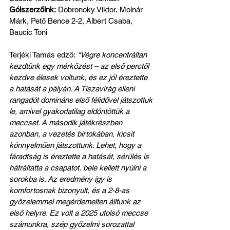
Gólszerzőink:
 Dobronoky Viktor, Molnár 
Márk, Pető Bence 2-2, Albert Csaba, 
Baucic Toni
Terjéki Tamás edző:
 "Végre koncentráltan 
kezdtünk egy mérkőzést – az első perctől 
kezdve élesek voltunk, és ez jól éreztette 
a hatását a pályán. A Tiszavirág elleni 
rangadót domináns első félidővel játszottuk 
le, amivel gyakorlatilag eldöntöttük a 
meccset. A második játékrészben 
azonban, a vezetés birtokában, kicsit 
könnyelműen játszottunk. Lehet, hogy a 
fáradtság is éreztette a hatását, sérülés is 
hátráltatta a csapatot, bele kellett nyúlni a 
sorokba is. Az eredmény így is 
komfortosnak bizonyult, és a 2-8-as 
győzelemmel megérdemelten álltunk az 
első helyre. Ez volt a 2025 utolsó meccse 
számunkra, szép győzelmi sorozattal 