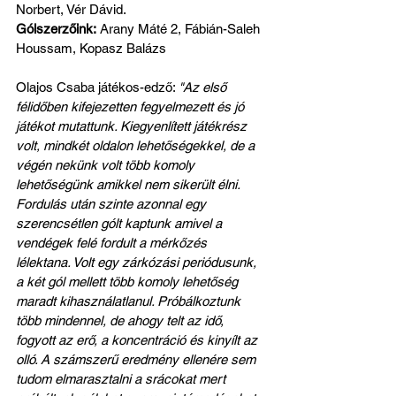
Norbert, Vér Dávid.
Gólszerzőink:
 Arany Máté 2, Fábián-Saleh 
Houssam, Kopasz Balázs
Olajos Csaba játékos-edző: 
"Az első 
félidőben kifejezetten fegyelmezett és jó 
játékot mutattunk. Kiegyenlített játékrész 
volt, mindkét oldalon lehetőségekkel, de a 
végén nekünk volt több komoly 
lehetőségünk amikkel nem sikerült élni. 
Fordulás után szinte azonnal egy 
szerencsétlen gólt kaptunk amivel a 
vendégek felé fordult a mérkőzés 
lélektana. Volt egy zárkózási periódusunk, 
a két gól mellett több komoly lehetőség 
maradt kihasználatlanul. Próbálkoztunk 
több mindennel, de ahogy telt az idő, 
fogyott az erő, a koncentráció és kinyílt az 
olló. A számszerű eredmény ellenére sem 
tudom elmarasztalni a srácokat mert 