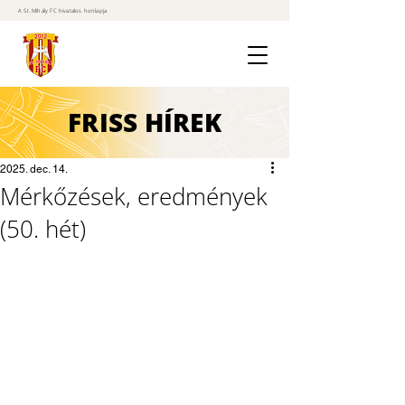
A St. Mihály FC hivatalos honlapja
FRISS
HÍREK
2025. dec. 14.
Mérkőzések, eredmények
(50. hét)