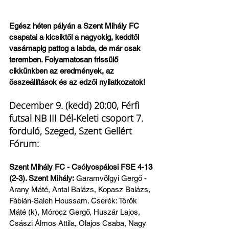
Egész héten pályán a Szent Mihály FC 
csapatai a kicsiktől a nagyokig, keddtől 
vasárnapig pattog a labda, de már csak 
teremben. Folyamatosan frissülő 
cikkünkben az eredmények, az 
összeállítások és az edzői nyilatkozatok!
December 9. (kedd) 20:00, Férfi 
futsal NB III Dél-Keleti csoport 7. 
forduló, Szeged, Szent Gellért 
Fórum:
Szent Mihály FC - Csólyospálosi FSE 4-13 
(2-3). Szent Mihály:
 Garamvölgyi Gergő - 
Arany Máté, Antal Balázs, Kopasz Balázs, 
Fábián-Saleh Houssam. Cserék: Török 
Máté (k), Mórocz Gergő, Huszár Lajos, 
Császi Álmos Attila, Olajos Csaba, Nagy 