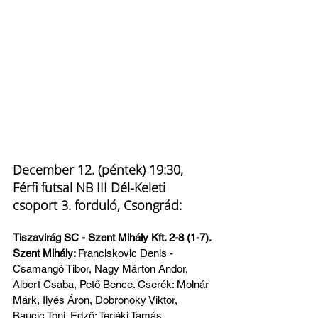
December 12. (péntek) 19:30, 
Férfi futsal NB III Dél-Keleti 
csoport 3. forduló, Csongrád:
Tiszavirág SC - Szent Mihály Kft. 2-8 (1-7). 
Szent Mihály: 
Franciskovic Denis - 
Csamangó Tibor, Nagy Márton Andor, 
Albert Csaba, Pető Bence. Cserék: Molnár 
Márk, Ilyés Áron, Dobronoky Viktor, 
Baucic Toni. Edző: Terjéki Tamás.