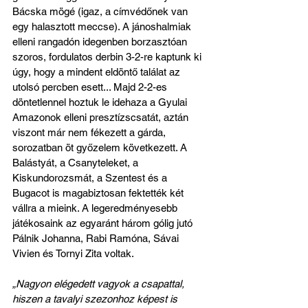
Bácska mögé (igaz, a címvédőnek van 
egy halasztott meccse). A jánoshalmiak 
elleni rangadón idegenben borzasztóan 
szoros, fordulatos derbin 3-2-re kaptunk ki 
úgy, hogy a mindent eldöntő találat az 
utolsó percben esett... Majd 2-2-es 
döntetlennel hoztuk le idehaza a Gyulai 
Amazonok elleni presztízscsatát, aztán 
viszont már nem fékezett a gárda, 
sorozatban öt győzelem következett. A 
Balástyát, a Csanyteleket, a 
Kiskundorozsmát, a Szentest és a 
Bugacot is magabiztosan fektették két 
vállra a mieink. A legeredményesebb 
játékosaink az egyaránt három gólig jutó 
Pálnik Johanna, Rabi Ramóna, Sávai 
Vivien és Tornyi Zita voltak.
„Nagyon elégedett vagyok a csapattal, 
hiszen a tavalyi szezonhoz képest is 