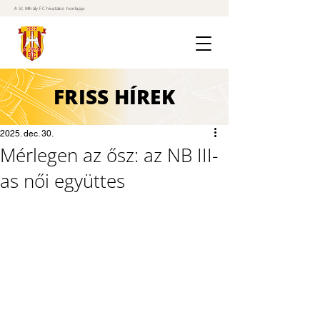
A St. Mihály FC hivatalos honlapja
FRISS
HÍREK
2025. dec. 30.
Mérlegen az ősz: az NB III-
as női együttes