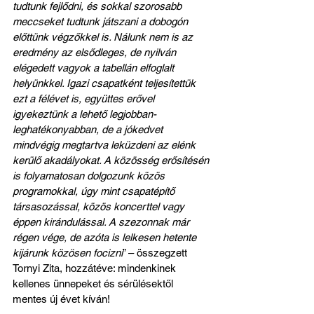
tudtunk fejlődni, és sokkal szorosabb 
meccseket tudtunk játszani a dobogón 
előttünk végzőkkel is. Nálunk nem is az 
eredmény az elsődleges, de nyilván 
elégedett vagyok a tabellán elfoglalt 
helyünkkel. Igazi csapatként teljesítettük 
ezt a félévet is, együttes erővel 
igyekeztünk a lehető legjobban-
leghatékonyabban, de a jókedvet 
mindvégig megtartva leküzdeni az elénk 
kerülő akadályokat. A közösség erősítésén 
is folyamatosan dolgozunk közös 
programokkal, úgy mint csapatépítő 
társasozással, közös koncerttel vagy 
éppen kirándulással. A szezonnak már 
régen vége, de azóta is lelkesen hetente 
kijárunk közösen focizni
” – összegzett 
Tornyi Zita, hozzátéve: mindenkinek 
kellenes ünnepeket és sérülésektől 
mentes új évet kíván!