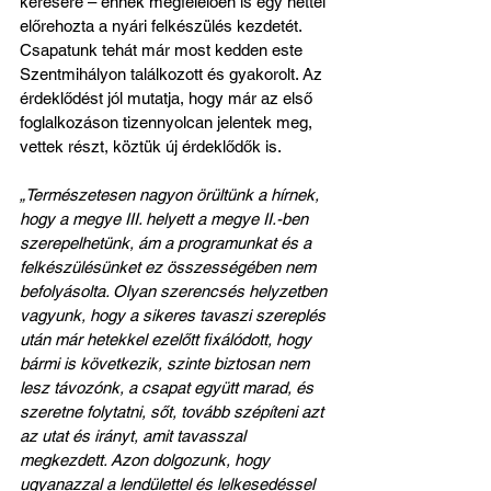
kérésére – ennek megfelelően is egy héttel 
előrehozta a nyári felkészülés kezdetét. 
Csapatunk tehát már most kedden este 
Szentmihályon találkozott és gyakorolt. Az 
érdeklődést jól mutatja, hogy már az első 
foglalkozáson tizennyolcan jelentek meg, 
vettek részt, köztük új érdeklődők is.
„Természetesen nagyon örültünk a hírnek, 
hogy a megye III. helyett a megye II.-ben 
szerepelhetünk, ám a programunkat és a 
felkészülésünket ez összességében nem 
befolyásolta. Olyan szerencsés helyzetben 
vagyunk, hogy a sikeres tavaszi szereplés 
után már hetekkel ezelőtt fixálódott, hogy 
bármi is következik, szinte biztosan nem 
lesz távozónk, a csapat együtt marad, és 
szeretne folytatni, sőt, tovább szépíteni azt 
az utat és irányt, amit tavasszal 
megkezdett. Azon dolgozunk, hogy 
ugyanazzal a lendülettel és lelkesedéssel 