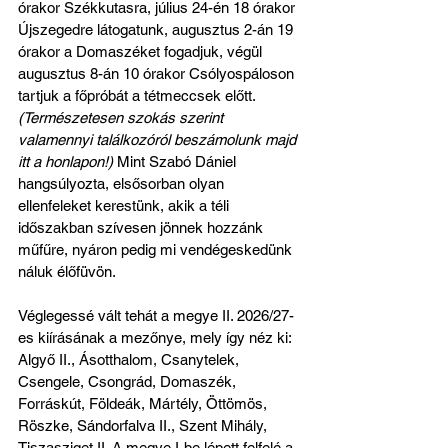
órakor Székkutasra, július 24-én 18 órakor 
Újszegedre látogatunk, augusztus 2-án 19 
órakor a Domaszéket fogadjuk, végül 
augusztus 8-án 10 órakor Csólyospáloson 
tartjuk a főpróbát a tétmeccsek előtt. 
(Természetesen szokás szerint 
valamennyi találkozóról beszámolunk majd 
itt a honlapon!) 
Mint Szabó Dániel 
hangsúlyozta, elsősorban olyan 
ellenfeleket kerestünk, akik a téli 
időszakban szívesen jönnek hozzánk 
műfűre, nyáron pedig mi vendégeskedünk 
náluk élőfüvön.
Véglegessé vált tehát a megye II. 2026/27-
es kiírásának a mezőnye, mely így néz ki: 
Algyő II., Ásotthalom, Csanytelek, 
Csengele, Csongrád, Domaszék, 
Forráskút, Földeák, Mártély, Öttömös, 
Röszke, Sándorfalva II., Szent Mihály, 
Tiszasziget II. A megye I-be lépett felfelé a 