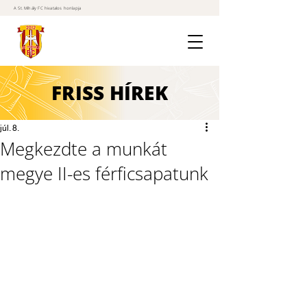
A St. Mihály FC hivatalos honlapja
FRISS
HÍREK
júl. 8.
Megkezdte a munkát
megye II-es férficsapatunk