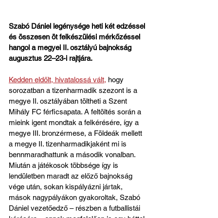
Szabó Dániel legénysége heti két edzéssel 
és összesen öt felkészülési mérkőzéssel 
hangol a megyei II. osztályú bajnokság 
augusztus 22–23-i rajtjára.
Kedden eldőlt, hivatalossá vált,
 hogy 
sorozatban a tizenharmadik szezont is a 
megye II. osztályában töltheti a Szent 
Mihály FC férficsapata. A feltöltés során a 
mieink igent mondtak a felkérésére, így a 
megye III. bronzérmese, a Földeák mellett 
a megye II. tizenharmadikjaként mi is 
bennmaradhattunk a második vonalban. 
Miután a játékosok többsége így is 
lendületben maradt az előző bajnokság 
vége után, sokan kispályázni jártak, 
mások nagypályákon gyakoroltak, Szabó 
Dániel vezetőedző – részben a futballistái 