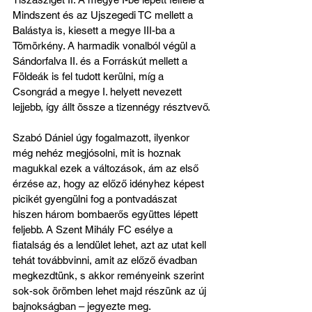
Mindszent és az Ujszegedi TC mellett a 
Balástya is, kiesett a megye III-ba a 
Tömörkény. A harmadik vonalból végül a 
Sándorfalva II. és a Forráskút mellett a 
Földeák is fel tudott kerülni, míg a 
Csongrád a megye I. helyett nevezett 
lejjebb, így állt össze a tizennégy résztvevő.
Szabó Dániel úgy fogalmazott, ilyenkor 
még nehéz megjósolni, mit is hoznak 
magukkal ezek a változások, ám az első 
érzése az, hogy az előző idényhez képest 
picikét gyengülni fog a pontvadászat 
hiszen három bombaerős együttes lépett 
feljebb. A Szent Mihály FC esélye a 
fiatalság és a lendület lehet, azt az utat kell 
tehát továbbvinni, amit az előző évadban 
megkezdtünk, s akkor reményeink szerint 
sok-sok örömben lehet majd részünk az új 
bajnokságban – jegyezte meg.