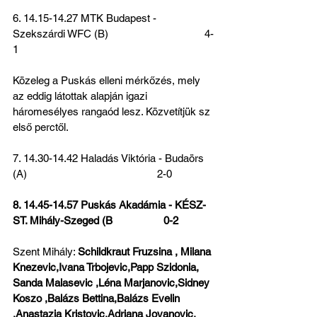
6. 14.15-14.27 MTK Budapest - 
Szekszárdi WFC (B)                                  4-
1
Közeleg a Puskás elleni mérkőzés, mely 
az eddig látottak alapján igazi 
háromesélyes rangaód lesz. Közvetítjük sz 
első perctől.
7. 14.30-14.42 Haladás Viktória - Budaörs 
(A)                                              2-0  
8. 14.45-14.57 Puskás Akadámia - KÉSZ-
ST. Mihály-Szeged (B                  0-2
Szent Mihály: 
Schildkraut Fruzsina , Milana 
Knezevic,Ivana Trbojevic,Papp Szidonia, 
Sanda Malasevic ,Léna Marjanovic,Sidney 
Koszo ,Balázs Bettina,Balázs Evelin 
,Anastazia Kristovic,Adriana Jovanovic, 