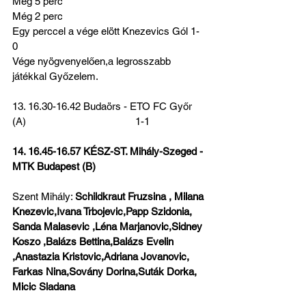
Még 5 perc
Még 2 perc
Egy perccel a vége elött Knezevics Gól 1-
0 
Vége nyögvenyelően,a legrosszabb 
játékkal Győzelem.
13. 16.30-16.42 Budaörs - ETO FC Győr 
(A)                                        1-1
14. 16.45-16.57 KÉSZ-ST. Mihály-Szeged - 
MTK Budapest (B)
Szent Mihály: 
Schildkraut Fruzsina , Milana 
Knezevic,Ivana Trbojevic,Papp Szidonia, 
Sanda Malasevic ,Léna Marjanovic,Sidney 
Koszo ,Balázs Bettina,Balázs Evelin 
,Anastazia Kristovic,Adriana Jovanovic, 
Farkas Nina,Sovány Dorina,Suták Dorka, 
Micic Sladana