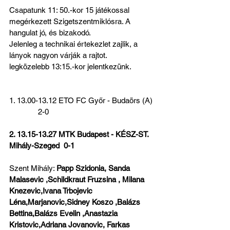
Csapatunk 11: 50.-kor 15 játékossal 
megérkezett Szigetszentmiklósra. A 
hangulat jó, és bizakodó.
Jelenleg a technikai értekezlet zajlik, a 
lányok nagyon várják a rajtot.
legközelebb 13:15.-kor jelentkezünk.
1. 13.00-13.12 ETO FC Győr - Budaörs (A) 
              2-0
2. 13.15-13.27 MTK Budapest - KÉSZ-ST. 
Mihály-Szeged  0-1    
Szent Mihály: 
Papp Szidonia, Sanda 
Malasevic ,Schildkraut Fruzsina , Milana 
Knezevic,Ivana Trbojevic 
Léna,Marjanovic,Sidney Koszo ,Balázs 
Bettina,Balázs Evelin ,Anastazia 
Kristovic,Adriana Jovanovic, Farkas 