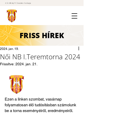
A St. Mihály FC hivatalos honlapja
FRISS
HÍREK
2024. jan. 19.
Női NB I.Teremtorna 2024
Frissítve:
2024. jan. 21.
Ezen a linken szombat, vasárnap 
folyamatosan élő tudósításban számolunk 
be a torna eseményéiről, eredményeiről.