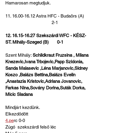
Hamarosan megtudjuk.
11. 16.00-16.12 Astra HFC - Budaörs (A)    
                                       2-1  
12. 16.15-16.27 Szekszárdi WFC - KÉSZ-
ST. Mihály-Szeged (B)       0-1
Szent Mihály: 
Schildkraut Fruzsina , Milana 
Knezevic,Ivana Trbojevic,Papp Szidonia, 
Sanda Malasevic ,Léna Marjanovic,Sidney 
Koszo ,Balázs Bettina,Balázs Evelin 
,Anastazia Kristovic,Adriana Jovanovic, 
Farkas Nina,Sovány Dorina,Suták Dorka, 
Micic Sladana
Mindjárt kezdünk.
Elkezdődött
4.pe
rc 0-0
Zúgó  szekszárdi felső léc