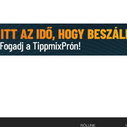
KAPCSOLAT
E-mail:
st.mihaly.fc@gmail.com
,
szentmihaly.kft@gmail.com
Levelezési cím: 6753 Szeged, Budai Nagy Antal u. 76.
RÓLUNK