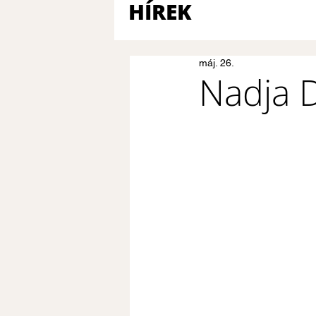
HÍREK
máj. 26.
Nadja D