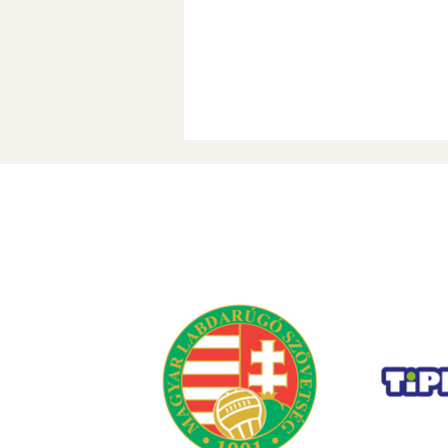
Gyorshir-Sorsolás