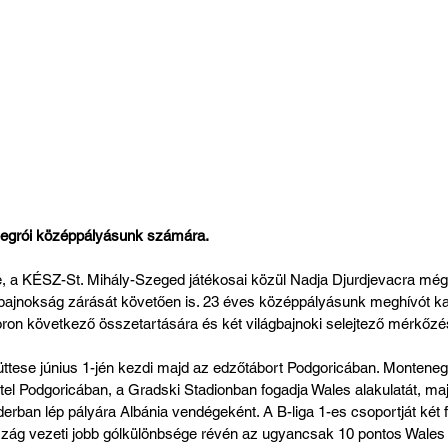
egrói középpályásunk számára.
je, a KÉSZ-St. Mihály-Szeged játékosai közül Nadja Djurdjevacra még
ajnokság zárását követően is. 23 éves középpályásunk meghívót ka
oron következő összetartására és két világbajnoki selejtező mérkőzé
ttese június 1-jén kezdi majd az edzőtábort Podgoricában. Montenegr
tel Podgoricában, a Gradski Stadionban fogadja Wales alakulatát, maj
rban lép pályára Albánia vendégeként. A B-liga 1-es csoportját két f
szág vezeti jobb gólkülönbsége révén az ugyancsak 10 pontos Wales el