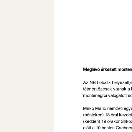
Meghívó érkezett monten
Az NB I ötödik helyezett
tétmérkőzések várnak a b
montenegrói válogatott s
Mirko Maric nemzeti együ
(pénteken) 18 órai kezdet
(kedden) 19 órakor Shkode
előtt a 10 pontos Csehor