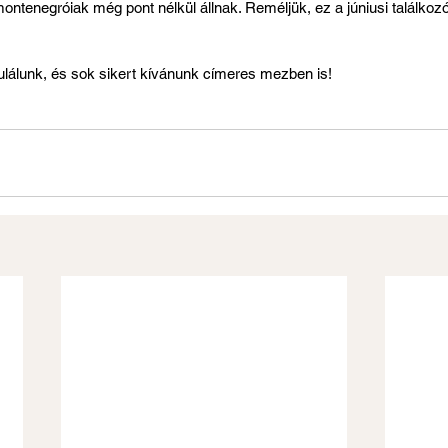
 montenegróiak még pont nélkül állnak. Reméljük, ez a júniusi találkoz
ulálunk, és sok sikert kívánunk címeres mezben is!