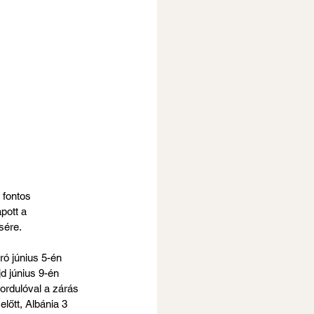
 fontos 
pott a 
sére.
ó június 5-én 
d június 9-én 
ordulóval a zárás 
őtt, Albánia 3 