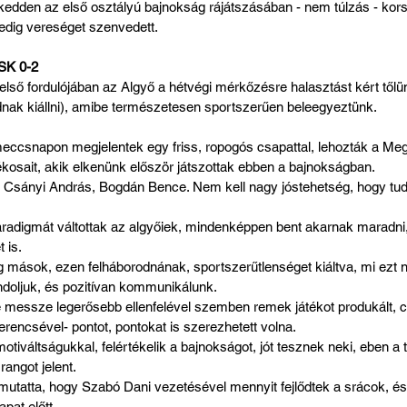
kedden az első osztályú bajnokság rájátszásában - nem túlzás - kors
pedig vereséget szenvedett.
 SK 0-2
 első fordulójában az Algyő a hétvégi mérkőzésre halasztást kért tőlün
nak kiállni), amibe természetesen sportszerűen beleegyeztünk.
meccsnapon megjelentek egy friss, ropogós csapattal, lehozták a Me
kosait, akik elkenünk először játszottak ebben a bajnokságban.
, Csányi András, Bogdán Bence. Nem kell nagy jóstehetség, hogy tud
aradigmát váltottak az algyőiek, mindenképpen bent akarnak maradni, 
 is. 
g mások, ezen felháborodnának, sportszerűtlenséget kiáltva, mi ezt 
ndoljuk, és pozitívan kommunikálunk.
szerencsével- pontot, pontokat is szerezhetett volna.
otiváltságukkal, felértékelik a bajnokságot, jót tesznek neki, eben a
 rangot jelent.
tatta, hogy Szabó Dani vezetésével mennyit fejlődtek a srácok, é
pat előtt. 