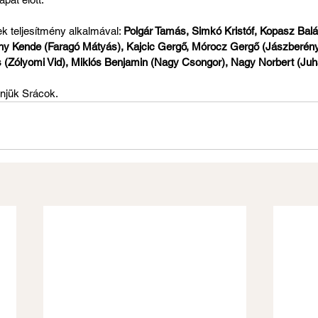
k teljesítmény alkalmával: 
Polgár Tamás, Simkó Kristóf, Kopasz Bal
ny Kende (Faragó Mátyás), Kajcic Gergő, Mórocz Gergő (Jászberény
 (Zólyomi Vid), Miklós Benjamin (Nagy Csongor), Nagy Norbert (Juh
njük Srácok.