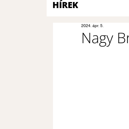
HÍREK
2024. ápr. 5.
Nagy B