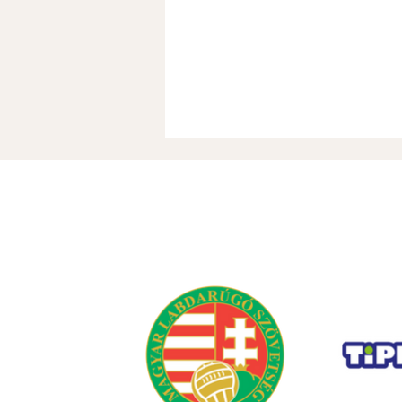
Nyári információk (FRISSÜL)