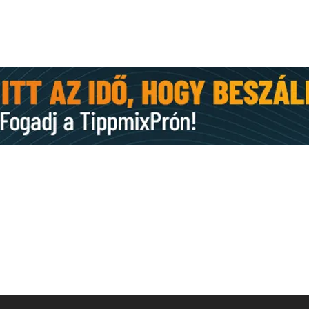
KAPCSOLAT
E-mail:
st.mihaly.fc@gmail.com
,
szentmihaly.kft@gmail.com
Levelezési cím: 6753 Szeged, Budai Nagy Antal u. 76.