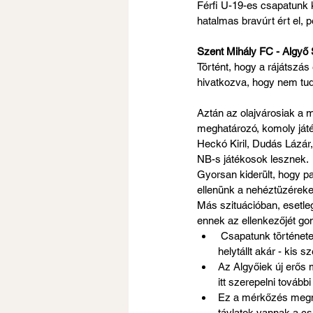
Férfi U-19-es csapatunk 
hatalmas bravúrt ért el, 
Szent Mihály FC - Algyő
Történt, hogy a rájátszás
hivatkozva, hogy nem tud
Aztán az olajvárosiak a 
meghatározó, komoly játé
Heckó Kiril, Dudás Lázár
NB-s játékosok lesznek.
Gyorsan kiderült, hogy p
ellenünk a nehéztüzéreket
Más szituációban, esetle
ennek az ellenkezőjét go
 Csapatunk története messze legerősebb ellenfelével szemben remek játékot produkált, csodálatosan 
helytállt akár - kis 
Az Algyőiek új erős m
itt szerepelni további
Ez a mérkőzés megmu
távlatok vannak a csa