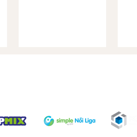
Dics
TÁMOGATÓINK
Gyorshir-Sorsolás