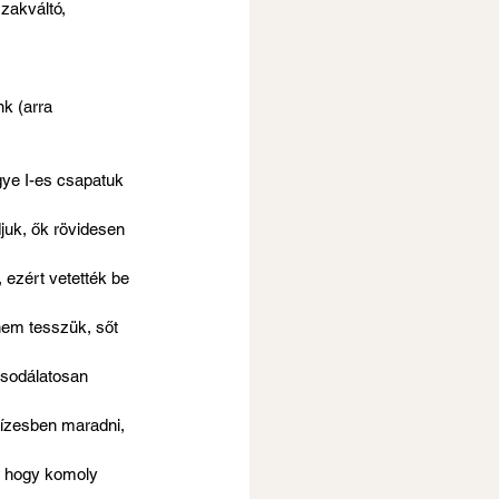
zakváltó, 
k (arra 
gye I-es csapatuk 
juk, ők rövidesen 
ezért vetették be 
nem tesszük, sőt 
 tízesben maradni, 
s hogy komoly 