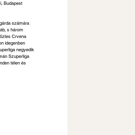
i, Budapest 
 gárda számára 
táb, s három 
yőztes Crvena 
on idegenben 
uperliga negyedik 
mán Szuperliga 
nden télen és 