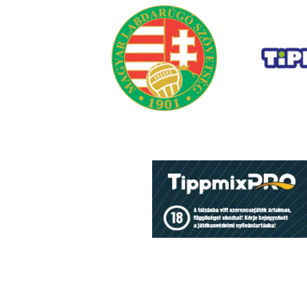
A jelen és a jövő csapatát
építi a Szent Mihály