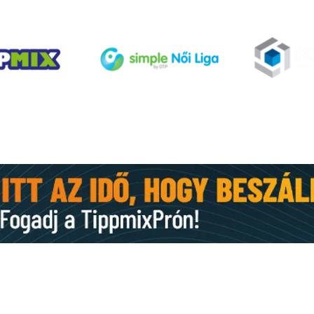
Nyár
Hétvégi előzetes: rajt a
Videoton ellen
KAPCSOLAT