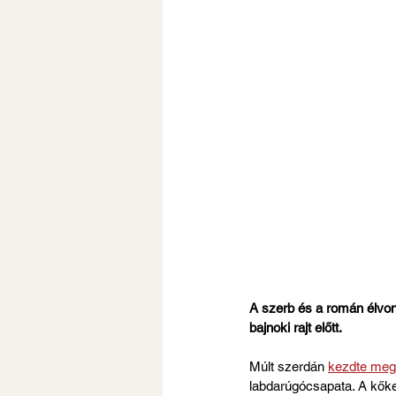
A szerb és a román élvon
bajnoki rajt előtt.
Múlt szerdán 
kezdte meg 
labdarúgócsapata. A kőkem