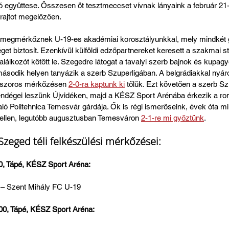
 együttese. Összesen öt tesztmeccset vívnak lányaink a február 21-
 rajtot megelőzően.
is megmérkőznek U-19-es akadémiai korosztályunkkal, mely mindkét
éget biztosít. Ezenkívül külföldi edzőpartnereket keresett a szakmai s
alálkozót kötött le. Szegedre látogat a tavalyi szerb bajnok és kupag
második helyen tanyázik a szerb Szuperligában. A belgrádiakkal nyár
 szoros mérkőzésen 
2-0-ra kaptunk ki
 tőlük. Ezt követően a szerb Sz
vendégei leszünk Újvidéken, majd a KÉSZ Sport Arénába érkezik a ro
laló Politehnica Temesvár gárdája. Ők is régi ismerőseink, évek óta mi
ellen, legutóbb augusztusban Temesváron 
2-1-re mi győztünk
.
Szeged téli felkészülési mérkőzései:
0, Tápé, KÉSZ Sport Aréna:
– Szent Mihály FC U-19
00, Tápé, KÉSZ Sport Aréna: