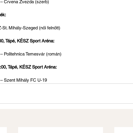
– Crvena Zvezda (szerb)
dék:
St. Mihály-Szeged (női felnőtt)
00, Tápé, KÉSZ Sport Aréna:
– Politehnica Temesvár (román)
:00, Tápé, KÉSZ Sport Aréna:
– Szent Mihály FC U-19