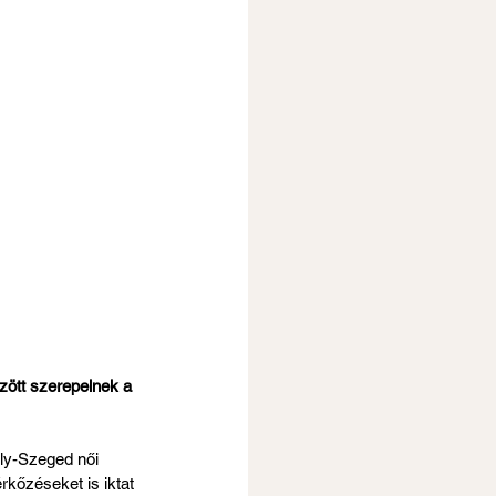
zött szerepelnek a 
ly-Szeged női 
rkőzéseket is iktat 