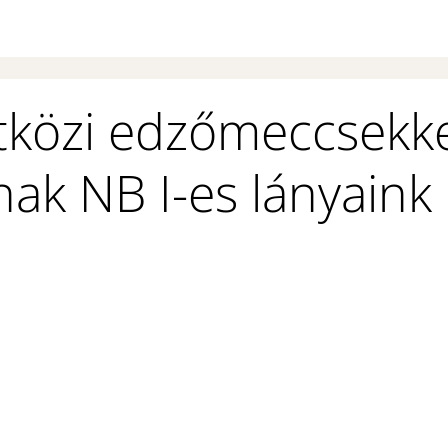
közi edzőmeccsekke
ak NB I-es lányaink