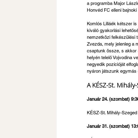
a programba Major László
Honvéd FC elleni bajnoki
Komlós Lilláék kétszer 
kiváló gyakorlási lehetős
nemzetközi felkészülési t
Zvezda, mely jelenleg a 
csaptunk össze, s akkor
helyén telelő Vojvodina 
negyedik pozícióját elfog
nyáron játszunk egymás 
A KÉSZ-St. Mihály-
Január 24. (szombat) 9:3
KÉSZ-St. Mihály-Szeged 
Január 31. (szombat) 13: