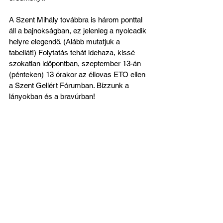
A Szent Mihály továbbra is három ponttal 
áll a bajnokságban, ez jelenleg a nyolcadik 
helyre elegendő. (Alább mutatjuk a 
tabellát!) Folytatás tehát idehaza, kissé 
szokatlan időpontban, szeptember 13-án 
(pénteken) 13 órakor az éllovas ETO ellen 
a Szent Gellért Fórumban. Bízzunk a 
lányokban és a bravúrban!
Nyitókép: aksportphoto