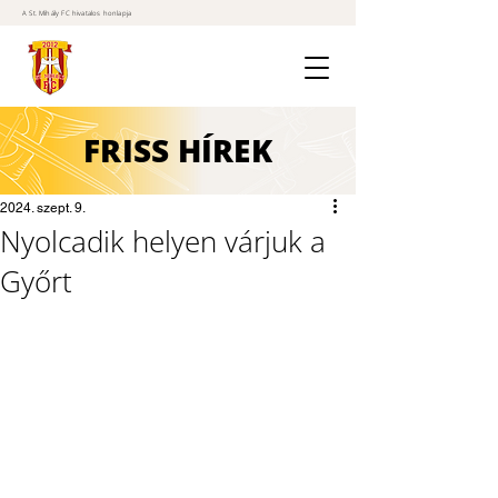
A St. Mihály FC hivatalos honlapja
FRISS
HÍREK
2024. szept. 9.
Nyolcadik helyen várjuk a
Győrt