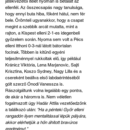
játékvezetői ítélet nyomán is betalált az 
ellenfél. Az összecsapás nagy tanulsága, 
hogy ennyi buta hiba, főként hátul, nem fér 
bele. Örömteli ugyanakkor, hogy a csapat 
megint a szebbik arcát mutatta, mint a 
rajton, a Kispest elleni 2-1-es idegenbeli 
győzelem során. Nyoma sem volt a Pécs 
elleni itthoni 0-3-nál látott bátortalan 
focinak. Többen is kitűnő egyéni 
teljesítménnyel rukkoltak elő, így például 
Kránicz Viktória, Lena Marjanovic, Sajti 
Krisztina, Koszo Sydney, Nagy Lilla és a 
csereként beállva első labdaérintéséből 
gólt szerző Ónodi Vanessza is. 
Rászolgáltunk volna legalább egy pontra, 
de akár a háromra is. Nem véletlen 
fogalmazott úgy Hadár Attila vezetőedzőnk 
a találkozó után: 
"Ha a pénteki Győr elleni 
rangadón ilyen mentalitással lépük pályára, 
akkor elérhetjük a hőn áhított bravúros 
eredményt."