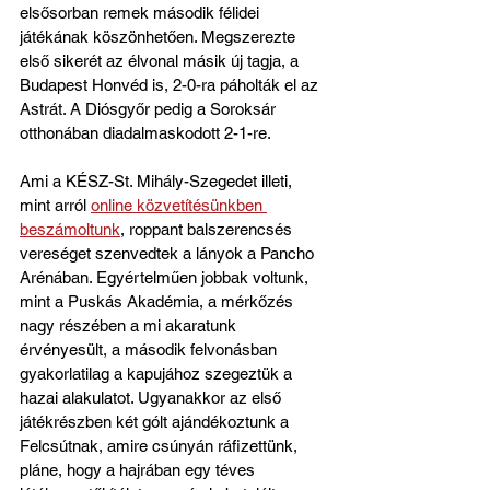
elsősorban remek második félidei 
játékának köszönhetően. Megszerezte 
első sikerét az élvonal másik új tagja, a 
Budapest Honvéd is, 2-0-ra páholták el az 
Astrát. A Diósgyőr pedig a Soroksár 
otthonában diadalmaskodott 2-1-re.
Ami a KÉSZ-St. Mihály-Szegedet illeti, 
mint arról 
online közvetítésünkben 
beszámoltunk
, roppant balszerencsés 
vereséget szenvedtek a lányok a Pancho 
Arénában. Egyértelműen jobbak voltunk, 
mint a Puskás Akadémia, a mérkőzés 
nagy részében a mi akaratunk 
érvényesült, a második felvonásban 
gyakorlatilag a kapujához szegeztük a 
hazai alakulatot. Ugyanakkor az első 
játékrészben két gólt ajándékoztunk a 
Felcsútnak, amire csúnyán ráfizettünk, 
pláne, hogy a hajrában egy téves 