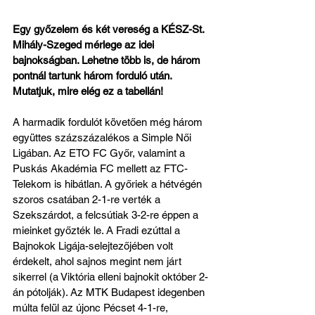
Egy győzelem és két vereség a KÉSZ-St. 
Mihály-Szeged mérlege az idei 
bajnokságban. Lehetne több is, de három 
pontnál tartunk három forduló után. 
Mutatjuk, mire elég ez a tabellán!
A harmadik fordulót követően még három 
együttes százszázalékos a Simple Női 
Ligában. Az ETO FC Győr, valamint a 
Puskás Akadémia FC mellett az FTC-
Telekom is hibátlan. A győriek a hétvégén 
szoros csatában 2-1-re verték a 
Szekszárdot, a felcsútiak 3-2-re éppen a 
mieinket győzték le. A Fradi ezúttal a 
Bajnokok Ligája-selejtezőjében volt 
érdekelt, ahol sajnos megint nem járt 
sikerrel (a Viktória elleni bajnokit október 2-
án pótolják). Az MTK Budapest idegenben 
múlta felül az újonc Pécset 4-1-re, 